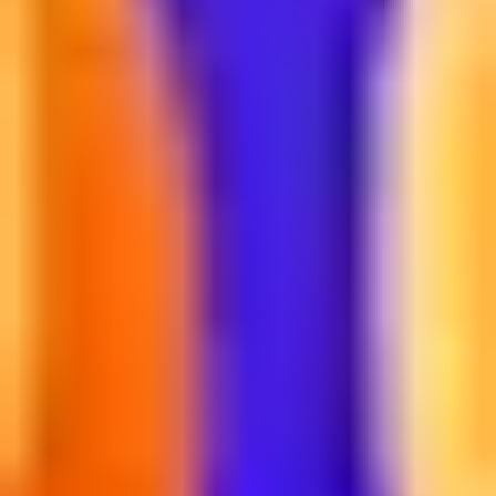
ประเภทเกม
สล็อตลูกเต๋า
10
เพย์ไลน์
RTP
96.12%
ความผันผวน
สูงมาก
10490.0x
ชนะสูงสุด
Wild, Multiplier, Bonus Game, Buy Feature
ฟีเจอร์
เดโม
ใช่