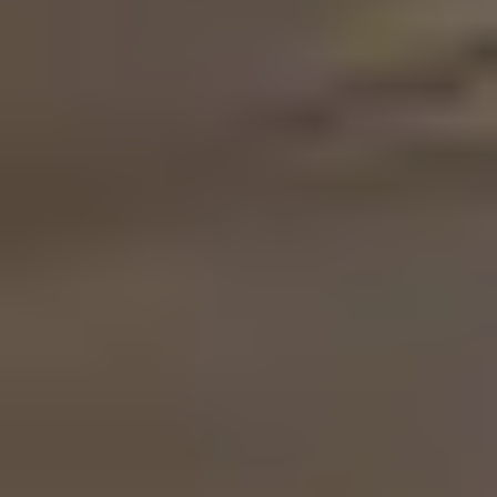
PROMOTIONS
LOCATIONS