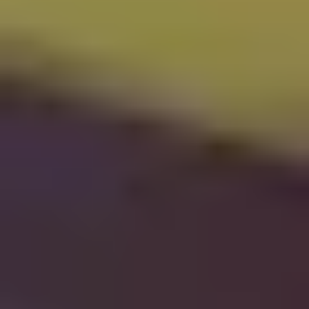
forms of gaming based in Belgium. Find out more about the Gaming
Commission at
https://www.gamingcommission.be
.
Gambling can be addictive. Stop in time! More info