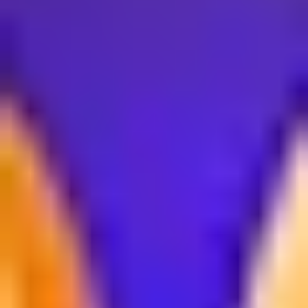
Rocket Dice
Uga Age Dice
20 Shining Roll
Dice Timer Deluxe
Magic Dice
Gods of Death Dice
Abra-ca-Dice
Steeple Chase Racing
ทุกเกมเหล่านี้ เล่นได้ในโหมดเดโมฟรี ที่ Madison Casino.
ข้อมูลเกม Wild Cash Dice
BGaming
ค่ายเกม