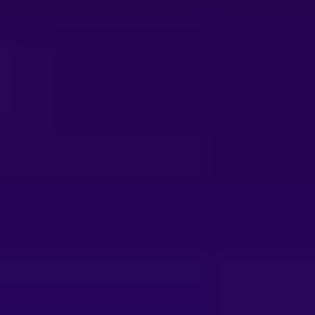
PROMOTIONS