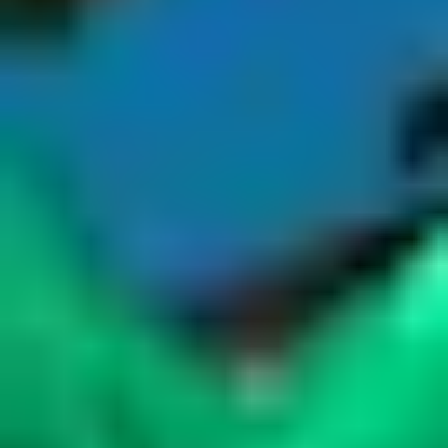
PROMOTIONS