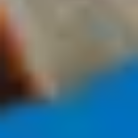
PROMOTIONS