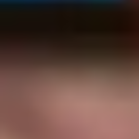
PROMOTIONS
LOCATIONS