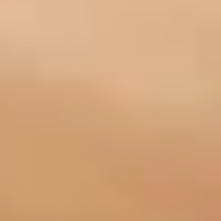
Gambling can be addictive. Stop in time! More info
at
www.stopoptijd.be
This website is operated by
TK SA
whose registered office is at
Rue des Artisans 2, 6730 Tintigny.
The official number of the license: B+3320;
TK SA (0473.495.996) is licensed by the Gaming Commission.
This public regulatory body is responsible for the governance of all
forms of gaming based in Belgium. Find out more about the Gaming
Commission at
https://www.gamingcommission.be
.