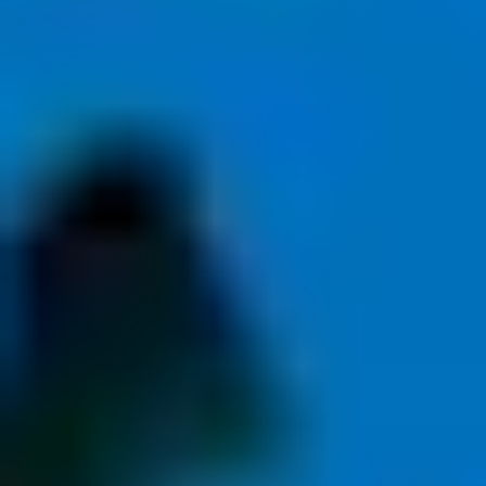
MADICLUB