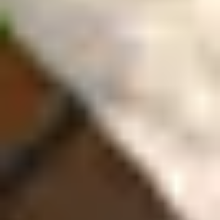
MADICLUB
Giriş yap
Üye ol
TR