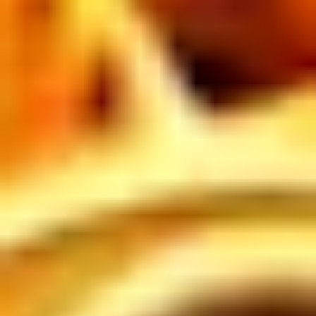
TÜM OYUNLAR