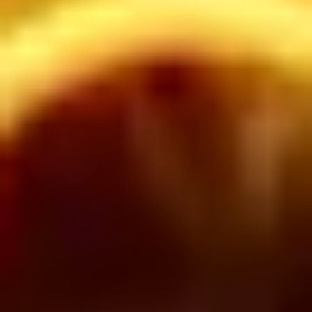
Daha fazla göster
Flaming Dices Nasıl Oynanır & Oynanış
Oyununuza uygun bir bahis seçerek başlayın; bahisler 0,1 EUR ile
10,0 EUR arasında mevcuttur. Bahsinizi belirledikten sonra,
döndürün ve sembollerin 20 ödeme hattına yerleşmesini izleyin.
Oyunun çok yüksek oynaklığı nedeniyle, özellikle daha uzun oyun
sürelerini ve daha istikrarlı bir tempoyu tercih ediyorsanız, bütçe
kontrolü daha önemlidir.
Flaming Dices Oyununda Nasıl Kazanılır
Kazançlar, oyunun 20 ödeme hattında sembolleri eşleştirerek elde
edilir. Bahsinizi 0,1 EUR ile 10,0 EUR aralığında seçersiniz,
ardından her dönüş size bu sabit hatlar boyunca ödeme
kombinasyonlarını birleştirme şansı verir. Çok yüksek oynaklık,
ritmi şekillendirir; daha istikrarlı düşük oynaklıklı bir oyuna kıyasla
daha az ama daha belirgin ödemeler sunar.
Flaming Dices Demo Modu: Ücretsiz
Oynayın