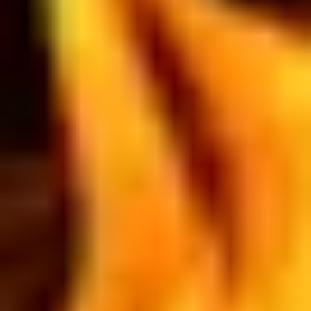
Başlatın Flaming Dices ve ücretsiz demo modunda veya
gerçek para ile oynayın.
Kazançlarınızı kendi doğrulanmış banka hesabınıza çekin.
Minimum çekim tutarı 10 EUR'dur ve kumar kazançları
Belçika'da vergiden muaftır.
Her hesap varsayılan olarak haftalık 200 EUR para yatırma limiti ile
başlar. Hesabınızdaki Sorumlu Oyun bölümünden limitlerinizi
dilediğiniz zaman ayarlayabilirsiniz: artışlar üç gün sonra uygulanır,
düşüşler ise anında geçerli olur.
Kumar bağımlılık yapabilir, bu yüzden sorumlu oynayın ve
kaybetmeyi göze alabileceğinizden fazlasına asla bahis yapmayın.
Madison Casino; para yatırma, süre ve kayıp limitlerinin yanı sıra
kendini dışlama araçları sunar, bunların tamamını hesabınızdaki
yardım sayfası
üzerinden ayarlayabilirsiniz.
Promosyonlar sayfası
güncel teklifleri ve bonusları listeler, Belçika
Oyun Komisyonu
ise
oyuncular için bağımsız bilgi ve destek sağlar.
Madison Casino, TK SA (Rue des Artisans 2, 6730 Tintigny)
tarafından Belçika Oyun Komisyonu'nun B+3320 lisansı altında
işletilmektedir.