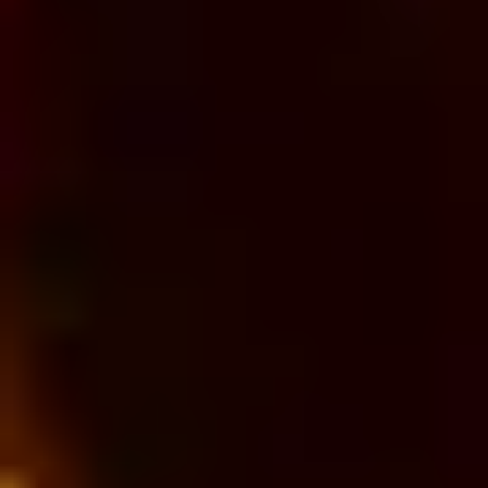
PROMOTIONS
LOCATIONS