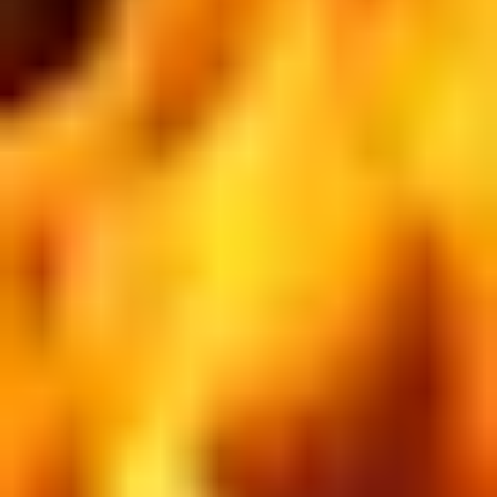
Flaming Dices Oyununu Madison
Casino'da Oynayın
Flaming Dices siz hazır olduğunuzda hazır, ücretsiz demo veya
gerçek para modunda. Keşfedin Madison Casino'daki diğer
Zar
Slotları
seçeneklerine de.