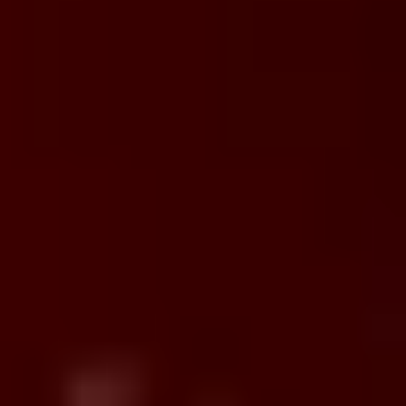
GAMES