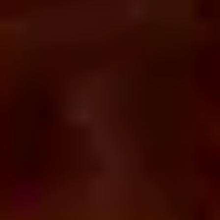
Bir demo sürümü mevcuttur, böylece hemen taahhütte bulunmadan
oyunun temposunu ve genel hissini deneyebilirsiniz. Bu, 20 ödeme
çizgili düzenin nasıl davrandığını ve çok yüksek oynaklığın bir zar
slot seansından istediğiniz şeye uyup uymadığını görmek için pratik
bir yoldur.
Madison Casino'da Daha Fazla EGaming
Oyunu
Benzerlerinden daha fazlasını mı istiyorsunuz?
EGaming
tarafından
sunulan daha fazla oyun oynamaya hazır demo veya gerçek para
modunda Madison Casino'da:
Treasure Cubes
Pearl Dice
Wild Cookies Dice
Pixi Fall
Dice Party
Dice Quest 2