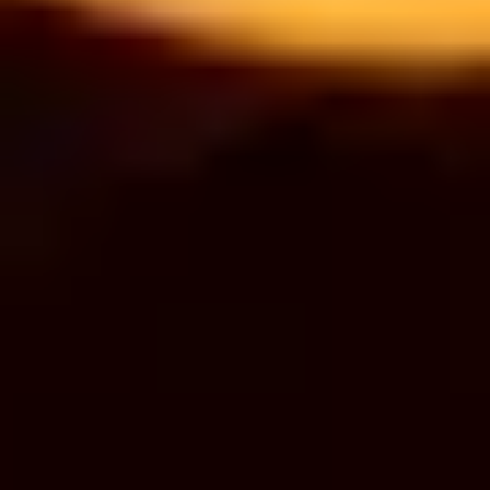
Gambling can be addictive. Stop in time! More info
at
www.stopoptijd.be
This website is operated by
TK SA
whose registered office is at
Rue des Artisans 2, 6730 Tintigny.
The official number of the license: B+3320;
TK SA (0473.495.996) is licensed by the Gaming Commission.
This public regulatory body is responsible for the governance of all
forms of gaming based in Belgium. Find out more about the Gaming
Commission at
https://www.gamingcommission.be
.