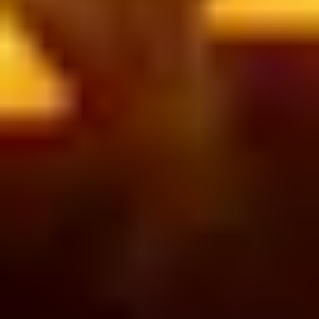
Flaming Dices SSS
Flaming Dices'nin RTP'si nedir?
RTP'si %96,0'dır.
Flaming Dices nasıl oynanır?
Bahis miktarınızı 0,1 EUR ile 10,0 EUR arasında ayarlayın ve 20
ödeme hattında eşleşen kombinasyonlar için döndürün.
Flaming Dices demosu mevcut mu?
Evet, oyunu önce denemek isterseniz demo sürümü mevcuttur.
Flaming Dices yüksek volatiliteli bir oyun mu?
Evet, çok yüksek volatiliteye sahip olduğu için oyun, dönüşten
dönüşe daha değişken olabilir.
Flaming Dices oyununu mobilde indirme olmadan
oynayabilir miyim?