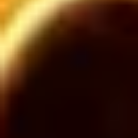
TOURNAMENTS