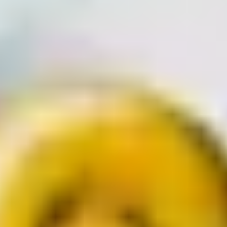
Dice Of Charms Özellikleri & Sembolleri
Dice Of Charms, ödeme yapan sembolleri ve en büyük kazançlarını
belirleyen bonus mekanikleri etrafında kuruludur. Her özelliğin nasıl
çalıştığı aşağıda yer alır.
Scatter
Scatter, oyunun ödeme çizgilerinden bağımsız olarak ödeme yapar,
bu nedenle değeri, belirli bir çizgide sıralanmaktan ziyade ızgarada
nereye indiğine bağlıdır. Bu, herhangi bir dönüş sırasında izlenmesi
gereken esnek bir sembol olmasını sağlar ve ayrıca Free Spins
özelliğinin kilidini açarak bir bonus etkinliğine giriş kapısı görevi de
görebilir.
Free Spins
Free Spins, özellik tetiklendiğinde bakiyenizden düşülmeyen bir dizi
dönüş kazandırır. Oyunu uzatır ve 100 ödeme çizgili düzende
kazanan kombinasyonlar elde etme şansınızı artırır; bu, özellikle
bonus turunun seansın potansiyelinin büyük bir kısmını
yoğunlaştırabileceği yüksek volatiliteli bir slotta oldukça çekicidir.
Dice Of Charms Grafikleri & Teması