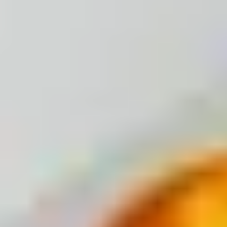
TOURNAMENTS