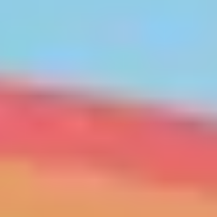
LIVE CASINO