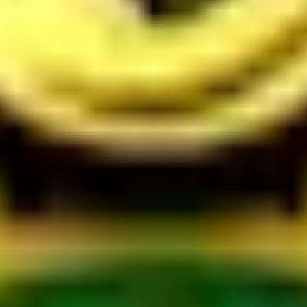
Güvenli bir ödeme yöntemiyle para yatırın. Madison Casino;
Bancontact (One Click, Pay and Card), Payconiq, Neosurf,
Paysafecard, Neteller, Skrill, Rapid by Skrill, CB, Visa Debit,
Maestro ve Mastercard destekler. Oyunlar yalnızca euro ile
oynanır, kripto para kabul edilmez.
Açın Dice Of Charms ve ücretsiz demo modunda veya gerçek
para ile oynayın.
Kazançlarınızı kendi doğrulanmış banka hesabınıza çekin.
Minimum çekim tutarı 10 EUR'dur ve kumar kazançları
Belçika'da vergiden muaftır.
Her hesap varsayılan olarak haftalık 200 EUR para yatırma limiti ile
başlar. Hesabınızdaki Sorumlu Oyun bölümünden limitlerinizi
dilediğiniz zaman ayarlayabilirsiniz: bir artışın uygulanması üç gün
sürer, bir düşüş ise hemen geçerli olur.
Kumar bağımlılık yapabilir, bu yüzden sorumlu oynayın ve
kaybetmeyi göze alabileceğinizden fazlasına asla bahis yapmayın.
Madison Casino; para yatırma, süre ve kayıp limitlerinin yanı sıra
kendini dışlama araçları sunar, bunların tamamını hesabınızdaki
yardım sayfası
üzerinden ayarlayabilirsiniz.
Promosyonlar sayfası
güncel teklifleri ve bonusları listeler, Belçika
Oyun Komisyonu
ise
oyuncular için bağımsız bilgi ve destek sağlar.