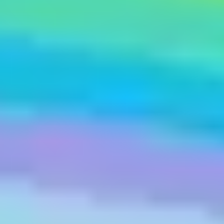
PROMOTIONS