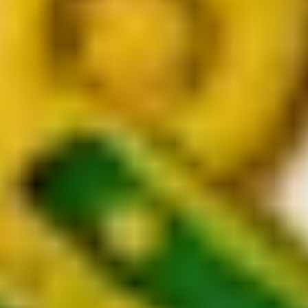
Dice Of Charms, slotun başlığına ve temposuna uyan zar temalı bir
sunuma sahiptir. 5x4 formatı ekranın okunmasını kolaylaştırırken,
geniş 100 ödeme çizgisi yapısı her sonuca düzen boyunca bolca
hareket kazandırır. Genel his doğrudan ve oyun odaklıdır, odak
noktası çizgi bağlantıları, özellik tetikleyicileri ve her dönüşün
ivmesi üzerindedir.
Dice Of Charms Demo Modu: Ücretsiz
Oynayın
Bir demo sürümü mevcuttur, böylece zar slot formatını keşfedebilir,
bahis ayarlarını test edebilir ve gerçek parayla oynamaya geçmeden
önce yüksek oynaklık ritmini hissedebilirsiniz. Bu, 5x4 düzeninin ve
100 ödeme çizgisinin bir dizi dönüş boyunca nasıl davrandığını
görmenin pratik bir yoludur.
Madison Casino'da Daha Fazla
Spinomenal Oyunu
Bunun devamı da var.
Spinomenal
tarafından geliştirilen diğer
oyunlara göz atın, hepsi mevcut Madison Casino'da: