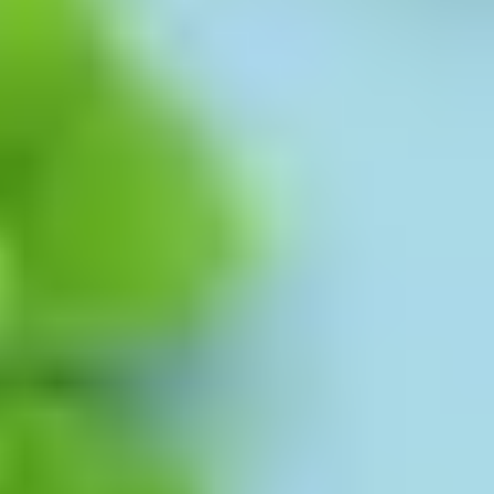
PROMOTIONS