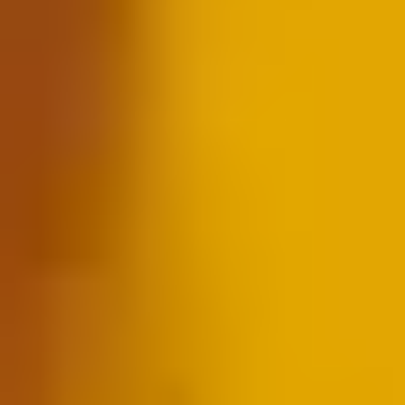
Dice Gold
Giriş yapın ve gerçek parayla oynayın
Giriş yap
veya
Bedava Oyna
Hesap yok mu?
Şimdi katıl
Dice Gold: Synot tarafından sunulan Zar
slotu
Merhaba deyin Dice Gold ile, Synot tarafından geliştirilen bir zar
slotuyla ve bunu Madison Casino'da, Belçika'nın öne çıkan
online
casinolarından birinde
oynayabilirsiniz, 3x3 ızgarasında. Volatilitesi
orta. Oyun, sade slot oynanışı ve dengeli ritmiyle kompakt, zar
temalı bir kurulum sunuyor. 3x3 düzeninde 27 ödeme çizgisi
kullanıyor, bu nedenle her dönüş odaklı ve takip etmesi kolay
hissettiriyor. Orta düzeyde oynaklık ve 300x'lik en yüksek kazanç
ile, aşırı risk profili olmadan net aksiyon isteyen oyuncular için
uygundur.