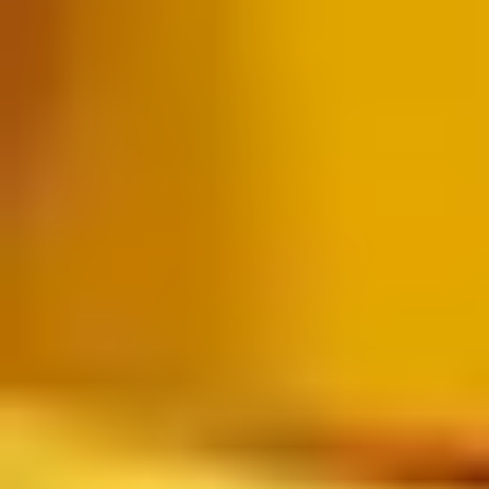
Daha fazla göster
Dice Gold Nasıl Oynanır ve Oynanış
0,1 EUR ile 25,0 EUR arasında bir bahis boyutu seçin ve makaraları
başlatın. Oyun, 27 ödeme çizgisine sahip 3x3 bir ızgarada
kuruludur, bu da ona basit bir yapı ancak her dönüşte bol miktarda
aktif çizgi olasılığı kazandırır. Net kontrolleri, görünür sonuçları ve
daha istikrarlı oyun ile daha güçlü ödeme potansiyeli arasında orta
düzeyde oynaklık dengesini tercih eden oyuncular için uygundur.
Dice Gold Oyununda Nasıl Kazanılır
Kazançlar, oyunun 27 ödeme çizgisinde eşleşen sembollerden gelir.
3x3 düzeni, aksiyonu kompakt tutarak her sembol konumunun
önem kazanmasını ve her dönüşten sonra hat sonuçlarının kolayca
okunmasını sağlar. Orta düzeyde oynaklıkla, oyun temposu sık sık
küçük kazançlar ve daha az sıklıkta daha güçlü vuruşlar arasında yer
alırken, en yüksek ödeme bahsinizin 300 katına ulaşır.
Dice Gold Özellikleri, Sembolleri ve
Ödeme Tablosu