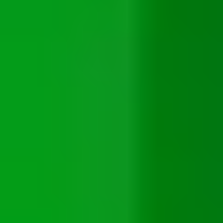
GAMES