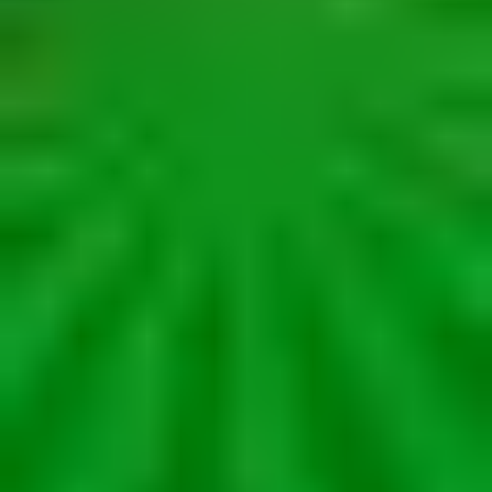
Dice Gold yalnızca bir tık uzağınızda, ücretsiz demo veya gerçek
para modunda. Keşfedin Madison Casino'daki diğer
Zar Slotları
seçeneklerine de.