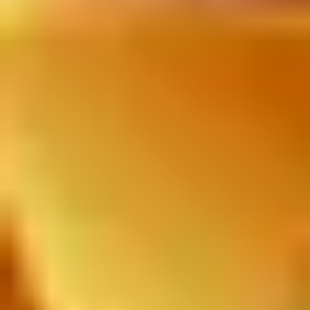
2nd symbol
20x
3rd symbol
10x
4th symbol
6x
5th symbol
6x
6th symbol
4x
7th symbol
4x
8th symbol
2x
9th symbol
2x
Dice Gold Grafikleri ve Teması