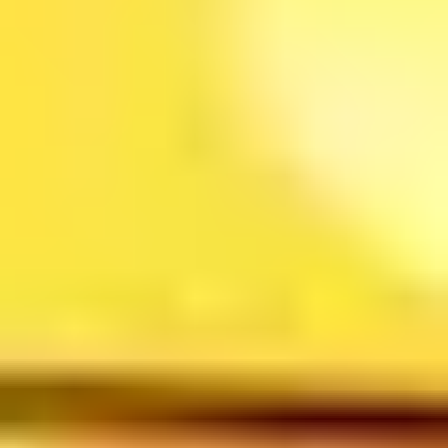
Gamble özelliği, kazancınızı ikiye katlama fırsatı için riske atmanızı
sağlar. Bir ödeme aldıktan sonra, bunu tahsil etmeyi veya riske
atmayı hızlı bir şekilde, her şey dahil bir kararla seçebilirsiniz. Bu,
kazanan dönüşlerden sonra ekstra gerilim ekler ve ne kadar agresif
oynamak istediğiniz konusunda doğrudan kontrol sağlar.
Joker
Joker özelliği, diğer ödeme yapan sembollerin yerine geçerek
makaralarda vahşi bir yardımcı görevi görür. Bu ikame, bir
sembolün bir kombinasyondaki boşlukları kapatabilmesi nedeniyle
kazanan ödeme çizgilerini tamamlamayı kolaylaştırır. Sonuç olarak,
özellik çizgi kazançları oluşturma şansını artırır ve aksi takdirde
marjinal makara düzenlerine ekstra değer katar.
Sembol başına en yüksek ödeme (çizgi bahsiniz üzerindeki çarpan):
Ödeme yapan sembol (sıraya göre)
En yüksek ödeme
Top symbol
30x