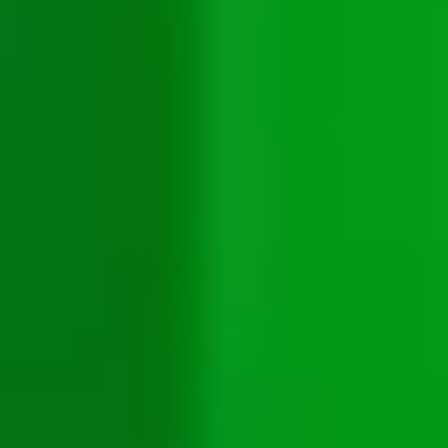
This website is operated by
TK SA
whose registered office is at
Rue des Artisans 2, 6730 Tintigny.
The official number of the license: B+3320;
TK SA (0473.495.996) is licensed by the Gaming Commission.
This public regulatory body is responsible for the governance of all
forms of gaming based in Belgium. Find out more about the Gaming
Commission at
https://www.gamingcommission.be
.