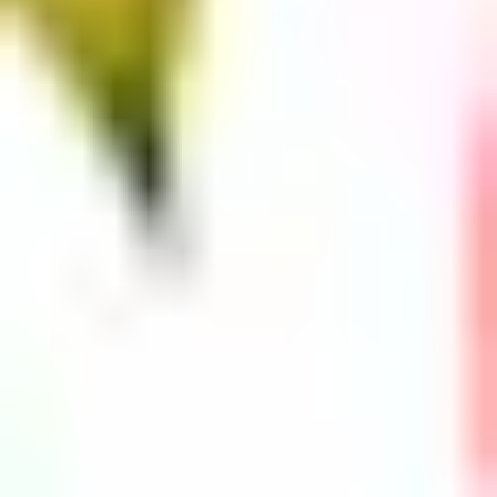
Ödeme çizgileri
27
RTP
94.2%
Volatilite
Orta
Maks kazanç
300x
Özellikler
Dice, Double, Gamble, Joker
Demo
Evet
Dice Gold SSS
Dice Gold'nin RTP'si nedir?