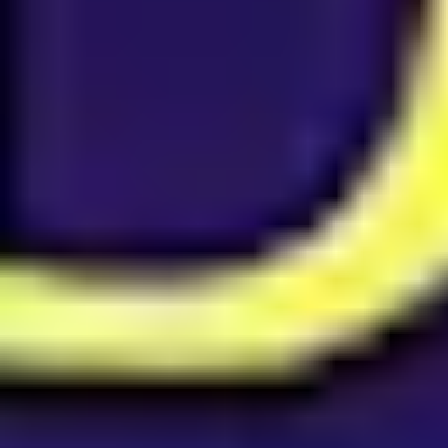
ВСІ ІГРИ