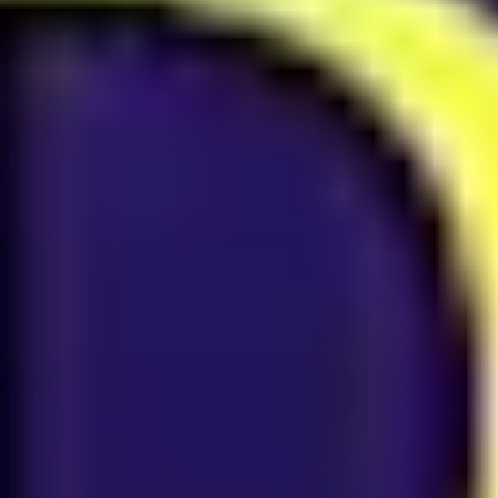
Casino
Запустіть Mega Top Shot Dice уже сьогодні безкоштовно або на
реальні гроші. Ще не визначилися? Перегляньте весь
асортимент
Слоти з кубиками
у Madison Casino.