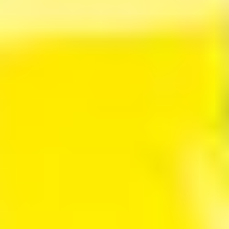
Як грати в Mega Top Shot Dice?
Виберіть ставку від 0,25 до 3,0 євро, потім обертайте барабани
та шукайте відповідні символи на 25 лініях виплат.
Чи можу я грати в Mega Top Shot Dice в демо-
режимі?
Так. Демо-версія доступна, якщо ви хочете спробувати гру, не
ставлячи реальні гроші.
Який максимальний виграш у Mega Top Shot
Dice?
Найбільша рекламована виплата становить 24 000x вашої
ставки.
Чи можу я грати в Mega Top Shot Dice на
мобільному без завантаження?
Безумовно. Mega Top Shot Dice добре працює прямо у вашому
мобільному браузері без жодного завантаження, на iOS і
Android, і ви можете спочатку спробувати гру в