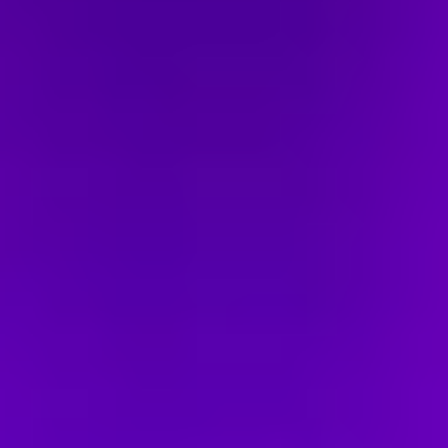
GAMES