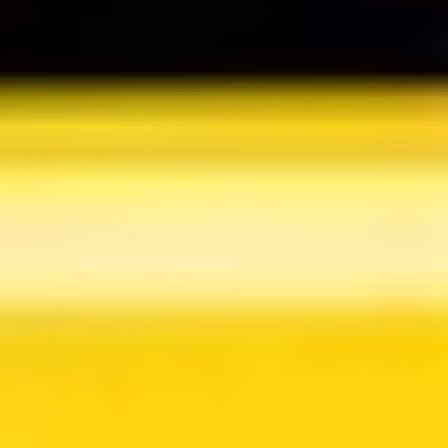
довгострокового потенціалу для гравців, які цінують
виміряний профіль ризику.
Деморежим Mega Top Shot Dice: грайте
безкоштовно
Демо-версія дозволяє вам дослідити темп гри, структуру ліній
виплат та загальне відчуття, перш ніж вирішити, чи грати з
реальними ставками. Це практичний спосіб побачити, як
поводиться система з 25 лініями виплат та як середня
волатильність проявляється в грі. Якщо ви хочете спочатку
протестувати слот, демо-версія надає вам таку можливість.
Більше тайтлів від Air Dice у Madison
Casino
Бажаєте грати далі? Бібліотека
Air Dice
у Madison Casino
пропонує чимало інших Слоти з кубиками, які варто
спробувати:
Totem Dice Extreme
Mystery Chips