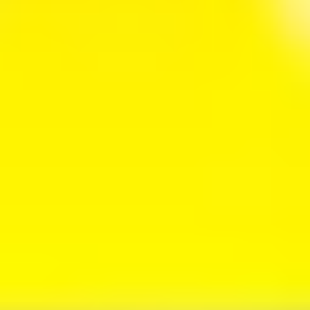
безкоштовному демо. Лише увійдіть в Madison Casino, щоб
грати на реальні гроші. Ви також можете завантажити
додаток
Madison Casino
.
Як внести депозит, вивести кошти та
грати відповідально в Madison Casino
Гра в Mega Top Shot Dice на реальні гроші починається з
підтвердженого бельгійського акаунта. Щоб розпочати,
достатньо лише кількох кроків.
Створіть свій безкоштовний акаунт і підтвердьте його.
Верифікація акаунта є юридичною вимогою Belgian
Gaming Commission, і вам має бути щонайменше 21 рік, а
також ви повинні проживати в Бельгії.
Зробіть депозит за допомогою безпечного способу
оплати. Madison Casino підтримує Bancontact (One Click,
Pay and Card), Payconiq, Neosurf, Paysafecard, Neteller,
Skrill, Rapid by Skrill, CB, Visa Debit, Maestro and
Mastercard. Гра ведеться лише в євро, без криптовалюти.
Завантажте Mega Top Shot Dice і грайте у
безкоштовному деморежимі або на реальні гроші.