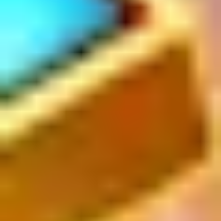
Волатильність
Дуже висока
Макс. виграш
3600x
Функції
Wild, Respins, Hold & Win, Jackpot, Bonus
Демо
Так
FAQ про Coins of Zeus - Hold & Win™
Який RTP Coins of Zeus - Hold & Win™?
Його RTP становить 96,18%.
Як грати в Coins of Zeus - Hold & Win™?
Виберіть ставку від 0,2 до 100,0 євро, потім обертайте та
шукайте виграшні комбінації на 5 лініях виплат, а Wild та