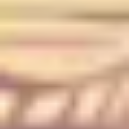
GAMES
LIVE CASINO