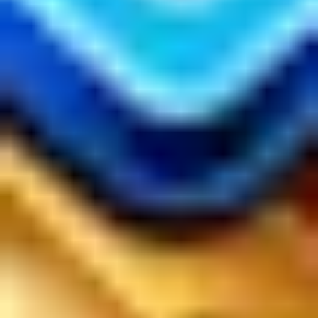
тихішими обертаннями та більш драматичними поворотами.
Деморежим Coins of Zeus - Hold &
Win™: грайте безкоштовно
Доступна демо-версія, тому ви можете спробувати гру, не
використовуючи ставки на реальні гроші. Це практичний
спосіб побачити, як виглядає система з 5 лініями виплат, темп
функцій та дуже висока волатильність, перш ніж вирішити, чи
підходять її ритм та діапазон ставок вашому стилю гри.
Більше тайтлів від BetSoft у Madison
Casino
Продовжуйте веселощі. Перегляньте інші тайтли від
BetSoft
,
усі доступні у Madison Casino:
Primal Wilderness
Coins Of Dragon - Hold & Win
Return to Paris