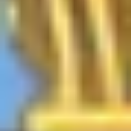
PROMOTIONS