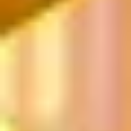
бонусні функції додають додатковий потенціал.
Чи можна грати в Coins of Zeus - Hold & Win™ у
демо-режимі?
Так. Демо-версія доступна, якщо ви хочете спочатку
спробувати гру.
Який максимальний виграш у Coins of Zeus -
Hold & Win™?
Найбільший рекламований виграш становить 3600x вашої
ставки.
Чи можу я грати в Coins of Zeus - Hold & Win™
на мобільному без завантаження?
Безумовно. Coins of Zeus - Hold & Win™ працює прямо у
вашому мобільному браузері без потреби щось завантажувати,
на iOS і Android, і ви можете спочатку спробувати гру в
безкоштовному демо. Просто увійдіть в Madison Casino, щоб
грати на реальні гроші. Ви також можете завантажити
додаток
Madison Casino
.