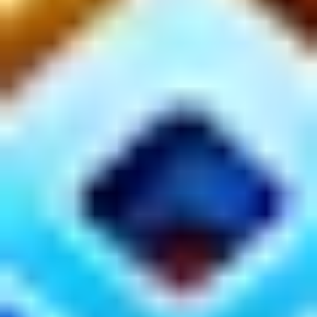
власної структури призів гри, а не мережевим призом, який
постійно зростає.
Bonus
Функція Bonus діє як шлюз до спеціальної гри поза межами
базової гри. Вона змінює темп, відводячи вас від звичайних
виграшів на лініях виплат до раунду, побудованого для
пропонування додаткового потенціалу винагороди. У грі з
дуже високою волатильністю такий доступ до функцій є
центральним для того, де можуть відбуватися найпам'ятніші
коливання виплат.
Графіка та тема Coins of Zeus - Hold &
Win™
Презентація спирається на тему Зевса, надаючи грі міфічності
та відчуття високих ставок, що відповідає її фокусу на
джекпоті. Очікуйте сміливого візуального стилю,
розробленого для того, щоб чітко виділяти важливі моменти,
особливо коли респіни та послідовність Hold & Win
захоплюють екран. Загальна атмосфера підтримує
волатильний профіль гри, прагнучи створити напругу між