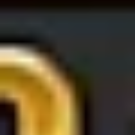
PROMOTIONS
LOCATIONS