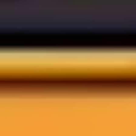
This website is operated by
TK SA
whose registered office is at
Rue des Artisans 2, 6730 Tintigny.
The official number of the license: B+3320;
TK SA (0473.495.996) is licensed by the Gaming Commission.
This public regulatory body is responsible for the governance of all
forms of gaming based in Belgium. Find out more about the Gaming
Commission at
https://www.gamingcommission.be
.