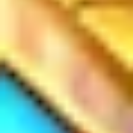
Total Overdrive
3 Million B.C.™
Giovanni's Gems
Coins of Ra - Hold & Win™
Усі ці ігри можна спробувати безкоштовно у Madison Casino.
Інформація про гру Coins of Zeus - Hold
& Win™
Студія
BetSoft
Тип гри
Слот
Лінії виплат
5
RTP
96.18%