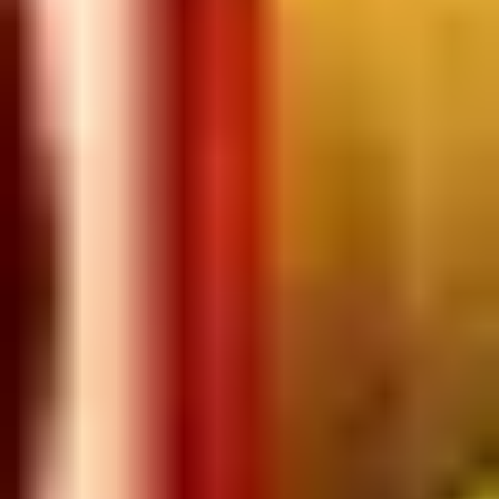
а не стабільно, а максимальний виграш у 3600 разів показує,
що найсильніші результати будуються навколо менш частих,
але цінніших моментів.
Функції та символи Coins of Zeus -
Hold & Win™
У центрі Coins of Zeus - Hold & Win™ стоять її платні символи
та набір бонусних механік, які приносять найбільші виграші.
Ось як працює кожна функція.
Wild
Wild замінює інші платіжні символи, щоб допомогти
завершити виграшні комбінації на 5 лініях виплат. Ця проста
роль робить його одним із найкорисніших символів у базовій
грі, оскільки він може рятувати неповні лінії та покращувати
цінність обертання без потреби в окремому бонусному
тригері.
Respins
Respins дає вам ще один негайний шанс додати більше