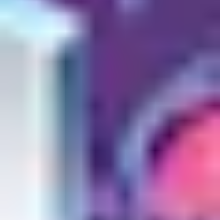
не оподатковуються.
За замовчуванням кожен акаунт має тижневий ліміт депозиту
200 EUR. Ви можете будь-коли змінити свої ліміти в розділі
Responsible Gaming вашого акаунта: підвищення
застосовується через три дні, а зниження застосовується
одразу.
Азартні ігри можуть викликати залежність, тож грайте
відповідально й ніколи не ставте більше, ніж можете
дозволити собі програти. Madison Casino пропонує ліміти на
депозити, час і втрати, а також інструменти самоусунення, і
все це можна налаштувати на
сторінці допомоги
у вашому
акаунті. На
сторінці акцій
наведено актуальні пропозиції та
бонуси, а бельгійська
Gaming Commission
надає гравцям
незалежну інформацію та підтримку.
Madison Casino керується TK SA (Rue des Artisans 2, 6730
Tintigny) за ліцензією Belgian Gaming Commission B+3320.
Грайте в Rockstar World Tour - Hold &
Win у Madison Casino
Пориньте у Rockstar World Tour - Hold & Win у демо або на