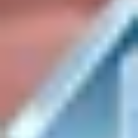
волатильності тому, що ви очікуєте від гри з джекпотом, перш
ніж робити ставки на гроші.
Більше ігор від BetSoft у Madison
Casino
Хочете ще в такому ж стилі? Більше тайтлів від
BetSoft
чекають на вас у безкоштовному режимі чи на реальні гроші у
Madison Casino:
Back to Venus
Golden Horns
Heist: Bank Rush - Hold & Win™
Return to the Copa - Hold & Win
Book of Darkness
Gold Canyon
Charms And Clovers