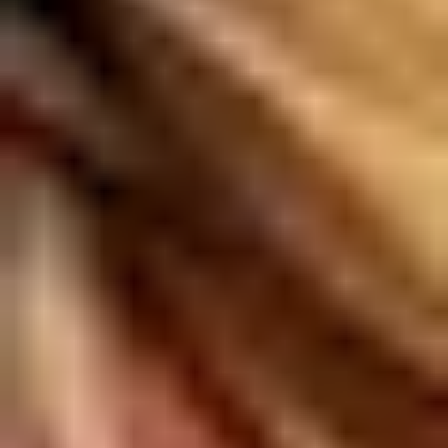
PROMOTIONS