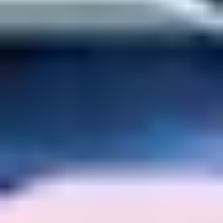
ВСІ ІГРИ