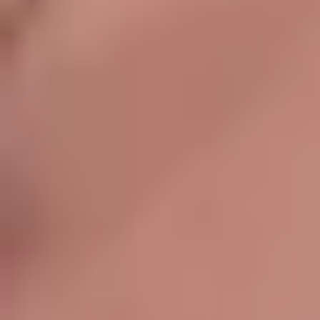
більших результатів. Зі ставками від 0,3 до 42,0 євро та
максимальним виграшем 8 379x, вона підходить гравцям, які
люблять сміливіші коливання.
Показати більше
Як грати в Rockstar World Tour - Hold
& Win & як проходить гра
Встановіть ставку в діапазоні від 0,3 до 42,0 євро, а потім
починайте кожен раунд з обертання. Мета полягає в тому, щоб
зібрати виграшні комбінації на 66 лініях виплат, тоді як
спеціальні функції створюють додатковий імпульс. Оскільки
волатильність дуже висока, гра створена для різкіших
коливань, а не для стабільних невеликих прибутків, тому до
неї найкраще підходити з чітким бюджетом та трохи терпіння.
Як вигравати в Rockstar World Tour -
Hold & Win
Виграші випадають на 66 лініях виплат, коли однакові
символи вишиковуються на активних лініях. Дуже висока