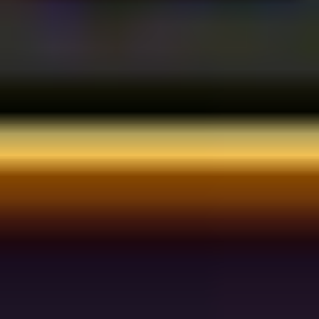
Gambling can be addictive. Stop in time! More info
at
www.stopoptijd.be
This website is operated by
TK SA
whose registered office is at
Rue des Artisans 2, 6730 Tintigny.
The official number of the license: B+3320;
TK SA (0473.495.996) is licensed by the Gaming Commission.
This public regulatory body is responsible for the governance of all
forms of gaming based in Belgium. Find out more about the Gaming
Commission at
https://www.gamingcommission.be
.