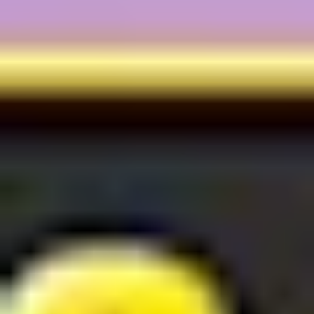
HELP
Gambling can be addictive. Stop in time! More info
at
www.stopoptijd.be