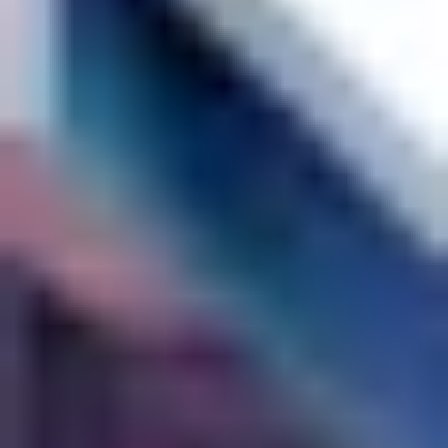
додають додаткові шанси на виплату.
Чи можете ви спробувати Rockstar World Tour -
Hold & Win у демо-режимі?
Так, демо-версія доступна, якщо ви хочете спочатку
ознайомитися з ігровим процесом.
Який максимальний виграш у Rockstar World
Tour - Hold & Win?
Найбільший рекламований виграш становить 8 379x вашої
ставки.
Чи можу я грати в Rockstar World Tour - Hold &
Win на мобільному без завантаження?
Так. Rockstar World Tour - Hold & Win запускається прямо у
вашому мобільному браузері без потреби щось завантажувати,
на iOS і Android, і ви можете почати з безкоштовного
деморежиму. Просто увійдіть в Madison Casino, щоб грати на
реальні гроші. Ви також можете завантажити
додаток Madison
Casino
.