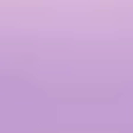
PROMOTIONS
LOCATIONS