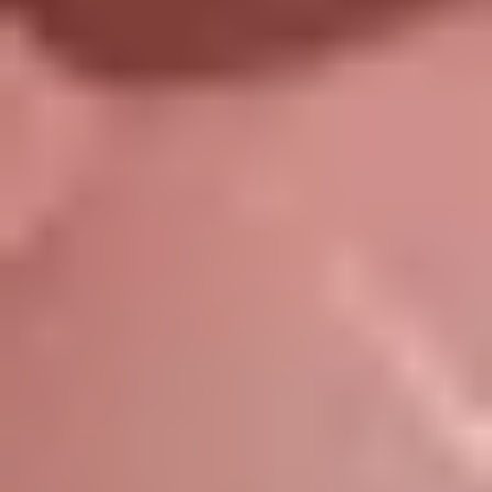
Функція Jackpot додає шлях до видатного призу, що виходить
за рамки стандартних виграшів на лініях. Коли вона
з'являється під час відповідної дії функції, вона переключає
увагу на більшу цільову винагороду та підвищує напругу
раунду. У грі з джекпотом такий призовий елемент є
ключовою частиною привабливості та може значно
підвищити цінність виграшу функції.
Multiplier
Multiplier збільшує цінність виграшу, множачи пов'язану з ним
виплату. Це означає, що успішний обертання або результат
функції може бути збільшений вище його базової суми,
надаючи більшої ваги комбінаціям, які з'єднуються в
потрібний час. У грі з дуже високою волатильністю множники
можуть відігравати важливу роль у підвищенні прибутковості.
Bonus
Функція Bonus відкриває спеціальний раунд або подію
виплати поза потоком базових обертань. Її роль полягає у
створенні додаткового рівня потенціалу винагороди, надаючи
вам окремий шанс отримати сильніші результати, ніж може
запропонувати стандартне обертання. Коли вона спрацьовує,