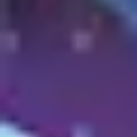
Як внести депозит, вивести кошти &
грати відповідально в Madison Casino
Перш ніж ви зможете грати в Rockstar World Tour - Hold & Win
на реальні гроші, вам знадобиться підтверджений
бельгійський акаунт. Ось як почати за кілька кроків.
Створіть свій безкоштовний акаунт і підтвердьте його.
Верифікація акаунта є юридичною вимогою Belgian
Gaming Commission, і вам має бути щонайменше 21 рік, а
також ви повинні проживати в Бельгії.
Зробіть депозит за допомогою безпечного способу
оплати. Madison Casino підтримує Bancontact (One Click,
Pay and Card), Payconiq, Neosurf, Paysafecard, Neteller,
Skrill, Rapid by Skrill, CB, Visa Debit, Maestro and
Mastercard. Гра ведеться лише в євро, без криптовалюти.
Запустіть Rockstar World Tour - Hold & Win і грайте у
безкоштовному деморежимі або на реальні гроші.
Виводьте свої виграші на власний підтверджений
банківський рахунок. Мінімальна сума виведення
становить 10 EUR, а виграші від азартних ігор у Бельгії