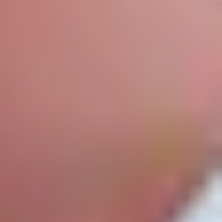
вона порушує звичайний ритм гри та переключає увагу на
можливість з більшим впливом.
Графіка & тема Rockstar World Tour -
Hold & Win
Презентація спирається на рок-тему світового масштабу,
надаючи грі гучнішої, сценічної ідентичності, ніж стандартна
гра з джекпотом. Очікуйте яскравого, натхненного
продуктивністю вигляду, який відповідає структурі Hold &
Win та профілю високої волатильності. Загальне відчуття
енергійне та ефектне, а дія розроблена для підтримки
особливих моментів та більшої напруги, коли в грі є преміум-
результати.
Деморежим Rockstar World Tour - Hold
& Win: грайте безкоштовно
Демо-версія дозволяє вам дослідити темп гри, потік функцій
та рок-тематичну презентацію без використання реальних
грошей. Це практичний спосіб побачити, як поводиться
система з 66 лініями виплат, як функції стилю Hold & Win
проявляються в грі та чи відповідає дуже високий ритм