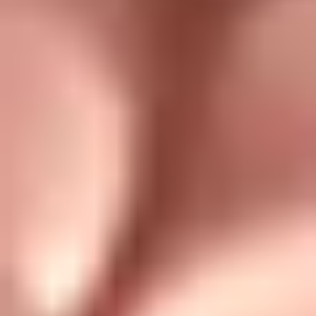
MADICLUB