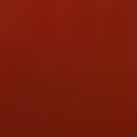
Gambling can be addictive. Stop in time! More info
at
www.stopoptijd.be
This website is operated by
TK SA
whose registered office is at
Rue des Artisans 2, 6730 Tintigny.
The official number of the license: B+3320;
TK SA (0473.495.996) is licensed by the Gaming Commission.
This public regulatory body is responsible for the governance of all
forms of gaming based in Belgium. Find out more about the Gaming
Commission at
https://www.gamingcommission.be
.