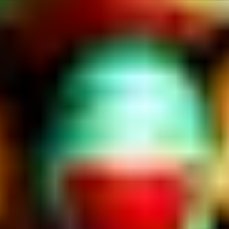
GAMES
LIVE CASINO