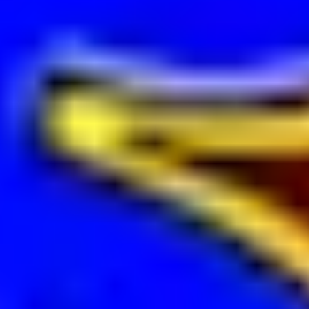
TOURNAMENTS