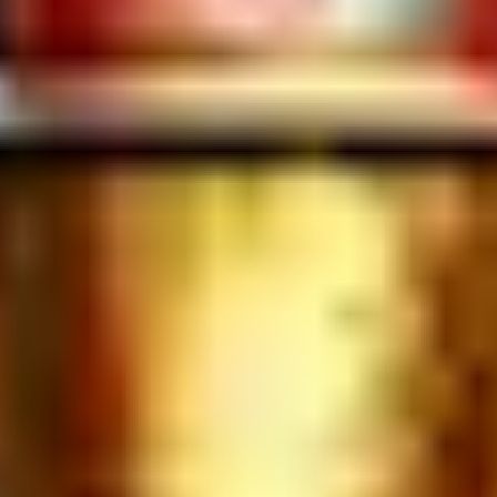
MADICLUB
Увійти
Зареєструватись
UK