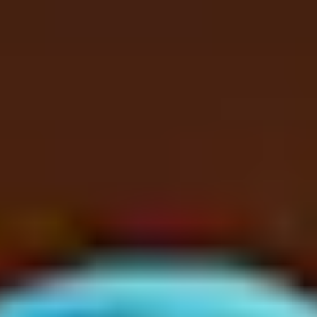
LIVE CASINO