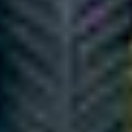
5x4.
Чи можете ви спробувати Joker Ra Dice в демо-
режимі?
Так. Демо-версія доступна, якщо ви хочете спробувати
ігровий процес без використання реальних грошей.
Яка волатильність Joker Ra Dice?
Він має середню волатильність, що забезпечує йому більш
збалансований профіль ризику та винагороди.
Чи можу я грати в Joker Ra Dice на мобільному
без завантаження?
Так. Joker Ra Dice запускається прямо у вашому мобільному
браузері без жодного завантаження, на iOS і Android, і ви
можете почати з безкоштовного деморежиму. Лише увійдіть в
Madison Casino, щоб грати на реальні гроші. Ви також можете
завантажити
додаток Madison Casino
.
Як внести депозит, вивести кошти &