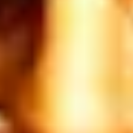
Joker Ra Dice
Увійдіть і грайте на реальні гроші
Увійти
або
Грати безкоштовно
Немає облікового запису?
Приєднатися зараз
Joker Ra Dice: Слот з кубиками від
Endorphina
Joker Ra Dice, один із dice-слотів у
бельгійському онлайн-
казино
Madison Casino, пропонує вам версію з кубиками
улюбленої гри від Endorphina, що грається на сітці 5x4. Гра
привносить жваву атмосферу казино на барабани з темою,
натхненною кубиками, та збалансованим профілем середньої
волатильності. Вона побудована на схемі 5x4 зі 100
фіксованими лініями виплат, тому кожне обертання
розігрується по всьому набору ліній. Це створює простий
ігровий процес з безліччю можливостей для поєднання
символів.