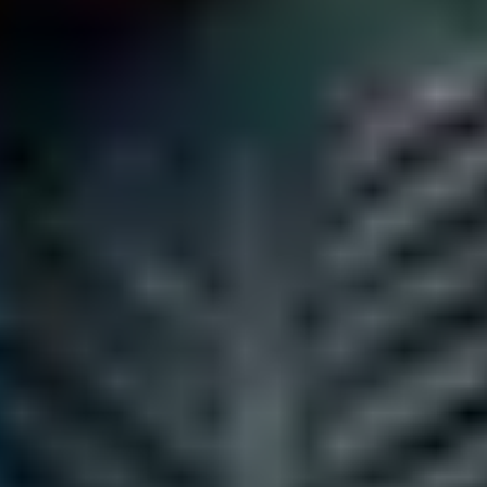
Blue Slot Dice
Sugar Glider Dice
Clover Flames Dice
Fruletta Dice
Оберіть свого наступного фаворита зі списку вище, у демо або
на реальні гроші.
Інформація про гру Joker Ra Dice
Студія
Endorphina
Тип гри
Слот з кубиками
Сітка
5 x 4
Лінії виплат
100 fixed