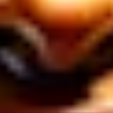
Показати більше
Як грати в Joker Ra Dice & як
проходить гра
Почніть з вибору ставки та запуску обертання. Гра працює на
сітці 5x4 та використовує 100 фіксованих ліній виплат, що
означає, що всі лінії активні в кожному раунді. Це спрощує
налаштування: як тільки ваша ставка зроблена, фокус
переходить на результат кожного обертання та будь-яку
допомогу, яку надають представлені символи.
Як вигравати в Joker Ra Dice
Виграші формуються на 100 фіксованих лініях виплат по
схемі 5x4. Оскільки лінії виплат фіксовані, кожне обертання
автоматично охоплює весь набір, тому вам не потрібно
вибирати, скільки ліній активувати. 96,0% RTP та середня
волатильність вказують на збалансований ритм, де гра може
поєднувати стабільнішу прибутковість та більш цінні
випадіння ліній з часом.