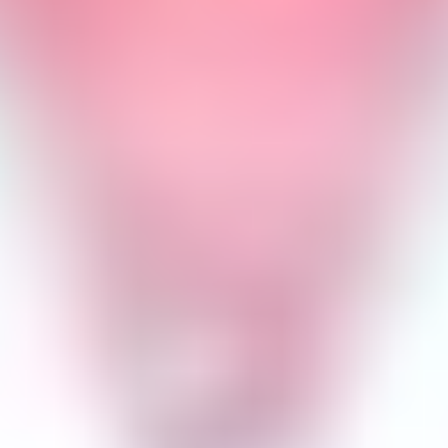
GAMES