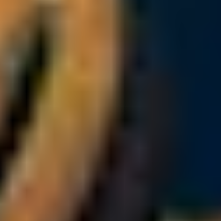
не оподатковуються.
Для кожного акаунта за замовчуванням діє тижневий ліміт
депозиту 200 EUR. Ви можете будь-коли змінити свої ліміти в
розділі Responsible Gaming вашого акаунта: підвищення
застосовується через три дні, а зниження застосовується
одразу.
Азартні ігри можуть викликати залежність, тож грайте
відповідально й ніколи не ставте більше, ніж можете
дозволити собі програти. Madison Casino пропонує ліміти на
депозити, час і втрати, а також інструменти самоусунення, і
все це можна налаштувати на
сторінці допомоги
у вашому
акаунті. На
сторінці акцій
наведено актуальні пропозиції та
бонуси, а бельгійська
Gaming Commission
надає гравцям
незалежну інформацію та підтримку.
Madison Casino керується TK SA (Rue des Artisans 2, 6730
Tintigny) за ліцензією Belgian Gaming Commission B+3320.
Грайте в Star Dice Deluxe у Madison
Casino
Star Dice Deluxe лише за один клік, у безкоштовному демо або