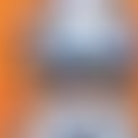
PROMOTIONS