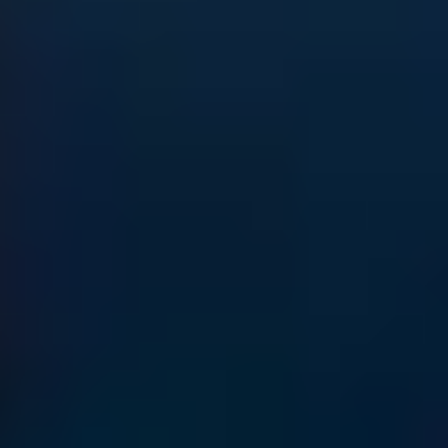
Ви обираєте ставку від 0,25 до 50,0 євро та граєте на одній
лінії виплат, залежно від результату кожного раунду з
кубиками.
Чи має Star Dice Deluxe демо-версію?
Так, демо-версія доступна, якщо ви хочете спочатку
спробувати гру.
Який максимальний виграш у Star Dice Deluxe?
Максимальний виграш становить 100x, а також включає
прогресивний джекпот.
Чи можу я грати в Star Dice Deluxe на
мобільному без завантаження?
Безумовно. Star Dice Deluxe запускається плавно у вашому
мобільному браузері без жодного завантаження, на iOS і
Android, і ви можете почати з безкоштовного деморежиму.
Лише увійдіть в Madison Casino, щоб грати на реальні гроші.
Ви також можете завантажити
додаток Madison Casino
.