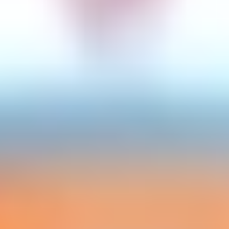
LIVE CASINO