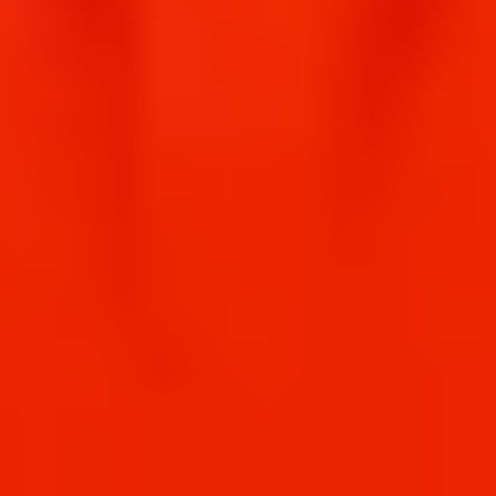
©
2026
保留所有权利