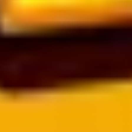
CB、Visa Debit、Maestro 和 Mastercard。平台仅支持欧
元游戏，不支持加密货币。
启动 Joker Hunt Dice，并 以免费试玩模式或真钱模式体
验。
将您的奖金提取到您本人已验证的银行账户。最低提款
金额为 10 EUR，在比利时，博彩奖金免税。
默认情况下，每个账户的每周存款限额为 200 EUR。 您可以
随时在账户中的 Responsible Gaming 部分调整限额：上调限额
需在三天后生效，而下调限额会立即生效。
博彩可能令人上瘾，因此请负责任地游戏，下注金额切勿超过
您可承受的损失范围。Madison Casino 提供存款、时长和亏损
限额，以及自我排除工具，您都可以在账户中的
帮助页面
进
行设置。
优惠活动页面
列出了当前优惠和奖金，而比利时
博
彩委员会
则为玩家提供独立信息和支持。
Madison Casino 由 TK SA（Rue des Artisans 2, 6730 Tintigny）
运营，持有比利时博彩委员会牌照 B+3320。
在 Madison Casino 玩 Joker Hunt Dice