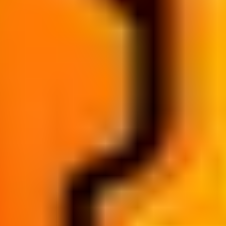
PROMOTIONS
LOCATIONS