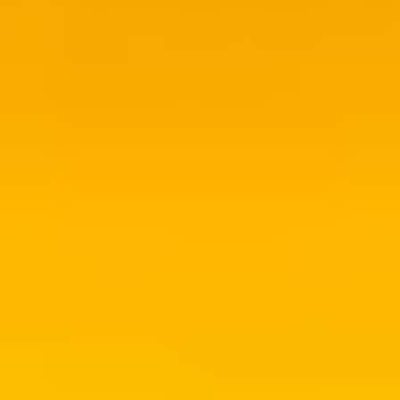
GAMES