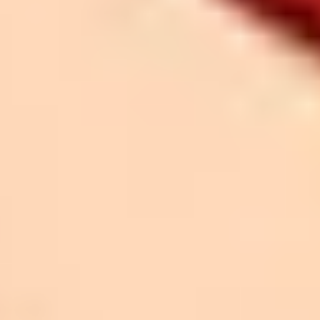
变数。由于它无需标准赔付线中奖即可出现，因此可以立即改
变游戏进程，并通过惊喜事件或奖励效果创造更多机会来改善
旋转结果。
Wild
Wild 可以替代其他支付符号，帮助您在赔付线上完成中奖组
合。它能替代您需要的符号，增加完成连线的几率，并在紧凑
的 3x3 布局中增强赢奖效果，因为在这个布局中，每个位置都
至关重要。
每个符号的最高支付（按您的单线下注倍数计算）：
支付符号（按等级）
最高支付
Top symbol
50x
2nd symbol
10x