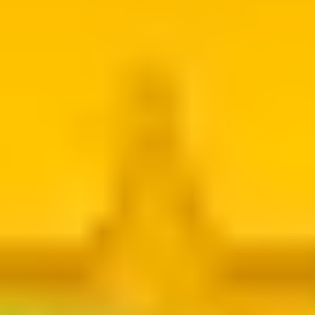
LIVE CASINO