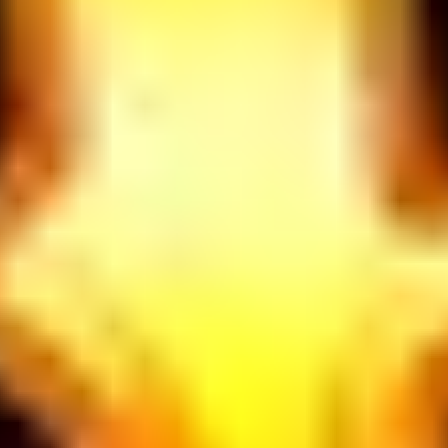
Joker Hunt Dice 常见问题
Joker Hunt Dice 的 RTP 是多少？
它的 RTP 为 97.96%。
如何玩 Joker Hunt Dice？
您可以选择 0.10 欧元到 25.00 欧元的投注额，在 3x3 的骰子老
虎机布局上旋转，该布局有 5 条赔付线。
Joker Hunt Dice 有演示模式吗？
是的，提供演示版本。
Joker Hunt Dice 的最高奖金是多少？
广告宣传的最高奖金是投注额的 500 倍。