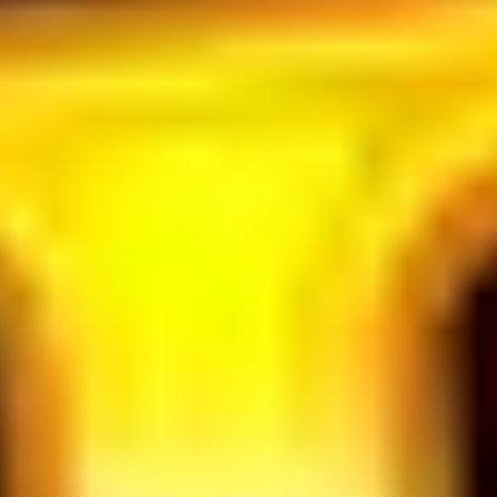
游戏类型
骰子老虎机
网格
3 x 3
支付线
5
RTP
97.96%
波动性
中等
最高奖金
500x
特色功能
Free Spins, Gamble, Random Feature, Wild
试玩
是