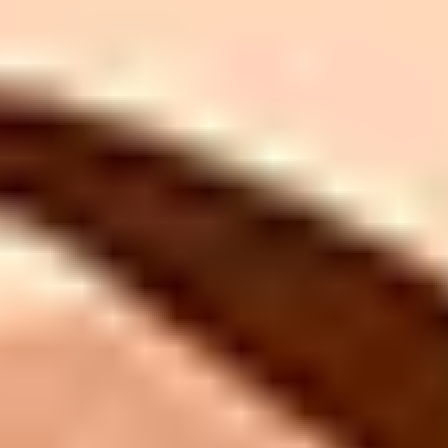
GAMES
LIVE CASINO