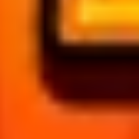
HELP
Gambling can be addictive. Stop in time! More info
at
www.stopoptijd.be