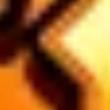
TOURNAMENTS