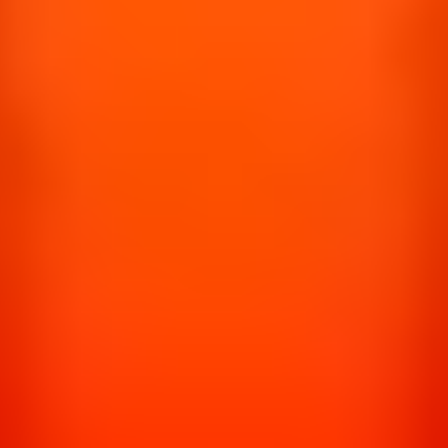
This website is operated by
TK SA
whose registered office is at
Rue des Artisans 2, 6730 Tintigny.
The official number of the license: B+3320;
TK SA (0473.495.996) is licensed by the Gaming Commission.
This public regulatory body is responsible for the governance of all
forms of gaming based in Belgium. Find out more about the Gaming
Commission at
https://www.gamingcommission.be
.