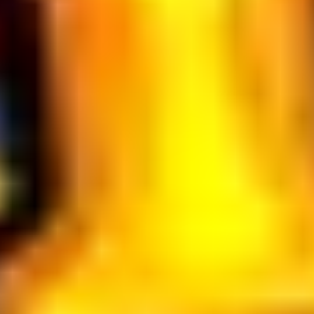
我可以在手机上无需下载就玩 Joker Hunt Dice 吗？
当然可以。Joker Hunt Dice 能够顺畅运行 于您的手机浏览器
中，无需下载，支持 iOS 和 Android，而且您可以先进入试玩
模式体验。登录 Madison Casino 即可进行真钱游戏。 您还可
以下载
Madison Casino 应用
。
如何在 Madison Casino 存款、提款 并且
负责任地游戏
在您能够用真钱玩 Joker Hunt Dice 之前，您需要先拥有一个已
经验证的比利时账户。 整个开始过程非常简单，只需几步即
可。
创建您的免费账户并完成验证。账户验证是比利时博彩
委员会的法定要求，您必须年满 21 岁并居住在比利时。
使用安全的支付方式进行存款。Madison Casino 支持
Bancontact (One Click, Pay and Card)、Payconiq、
Neosurf、Paysafecard、Neteller、Skrill、Rapid by Skrill、