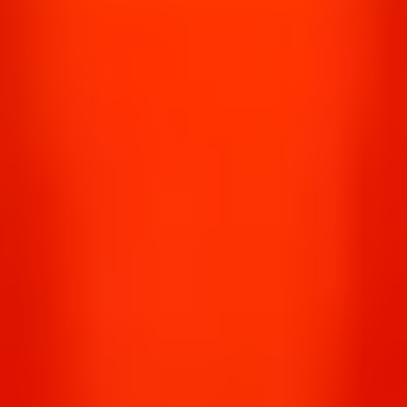
Gambling can be addictive. Stop in time! More info
at
www.stopoptijd.be
This website is operated by
TK SA
whose registered office is at
Rue des Artisans 2, 6730 Tintigny.
The official number of the license: B+3320;
TK SA (0473.495.996) is licensed by the Gaming Commission.
This public regulatory body is responsible for the governance of all
forms of gaming based in Belgium. Find out more about the Gaming
Commission at
https://www.gamingcommission.be
.