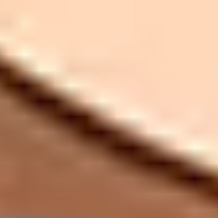
3rd symbol
10x
4th symbol
6x
5th symbol
5x
6th symbol
4x
7th symbol
3x
8th symbol
2x
9th symbol
2x
10th symbol
1x
Joker Hunt Dice 的画面 和 主题