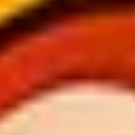
MADICLUB
登录
注册
ZH