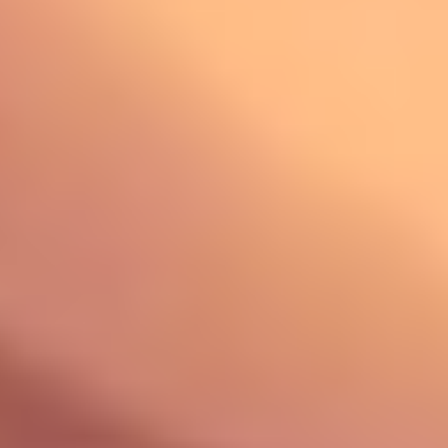
PROMOTIONS