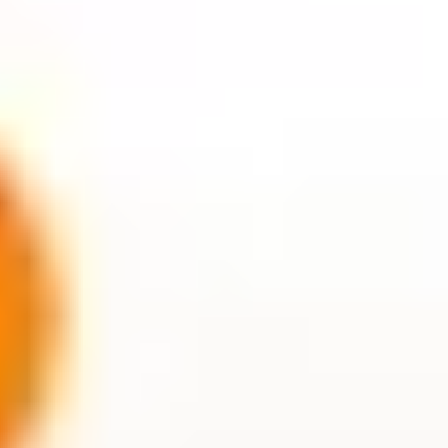
การเล่นที่ชนะจะเน้นที่เพย์ไลน์เดียว ดังนั้นแต่ละรอบจึงอ่านง่าย
ตั้งแต่ต้นจนจบ ด้วยความผันผวนปานกลาง เกมจึงสร้างสมดุล
ระหว่างผลลัพธ์ที่คงที่กับความผันแปรที่เพียงพอที่จะทำให้การ
เล่นน่าสนใจ แจ็คพอตแบบโปรเกรสซีฟเพิ่มมูลค่าที่เป็นไปได้อีก
ชั้นหนึ่ง ทำให้ทุกการเดิมพันในช่วง 0.25 ถึง 25.0 ยูโร มีโอกาส
ลุ้นรับรางวัลใหญ่ขึ้น
โหมดเดโมของ Farmer's Delight: เล่นฟรี
เวอร์ชันสาธิตช่วยให้คุณสำรวจจังหวะ รูปลักษณ์ และการไหล
พื้นฐานของเกมโดยไม่ต้องใช้เงินจริง เป็นวิธีที่ใช้งานได้จริงใน
การทดสอบว่าการตั้งค่าเพย์ไลน์เดียวให้ความรู้สึกอย่างไร ดูว่า
ความผันผวนระดับปานกลางเหมาะกับสไตล์ของคุณหรือไม่
และตัดสินใจว่าการนำเสนอในธีมฟาร์มนั้นเหมาะสมสำหรับ
เซสชั่นถัดไปของคุณหรือไม่
เกม จาก Air Dice เพิ่มเติมที่ Madison