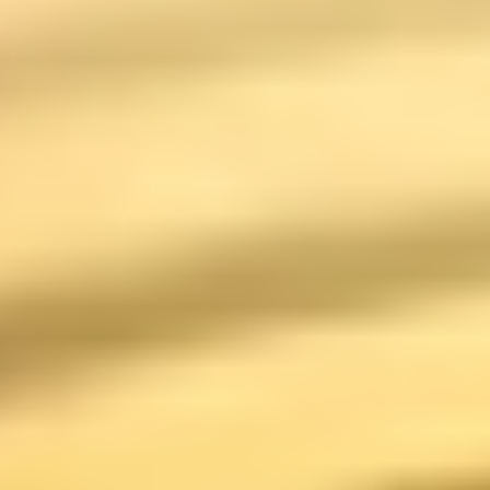
GAMES