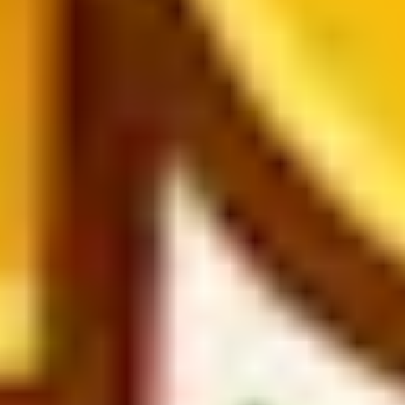
This public regulatory body is responsible for the governance of all
forms of gaming based in Belgium. Find out more about the Gaming
Commission at
https://www.gamingcommission.be
.
Gambling can be addictive. Stop in time! More info