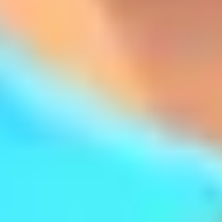
Farmer's Delight
เข้าสู่ระบบแล้วเล่นด้วยเงินจริง
เข้าสู่ระบบ
หรือ
เล่นฟรี
ไม่มีบัญชี?
เข้าร่วมเลย
Farmer's Delight: เกมลูกเต๋า โดย Air
Dice
ผู้เล่นสล็อตลูกเต๋าจะรู้ว่า Farmer's Delight เป็น เกมที่ควรลอง ที่
คาสิโนออนไลน์เบลเยียม
Madison Casino. นี่คือ รูปแบบลูกเต๋า
ของ ผลงาน ต้นฉบับ จาก Air Dice พร้อม 1 เพย์ไลน์. เกมนี้ผสม
ผสานรูปแบบลูกเต๋าง่ายๆ เข้ากับบรรยากาศฟาร์มเบาๆ และการ
เดิมพันที่ไม่ซับซ้อน เหมาะสำหรับผู้เล่นที่ต้องการรอบการเล่นที่