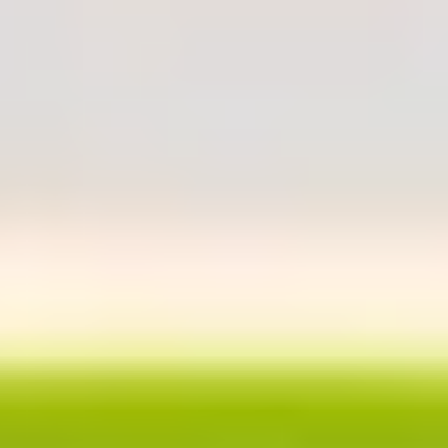
Air Dice
ค่ายเกม
ประเภทเกม
เกมลูกเต๋า
3 x 3
กริด
1
เพย์ไลน์
RTP
96.0%
ความผันผวน
ปานกลาง
เดโม
ใช่