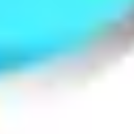
ชัดเจนและรวดเร็ว มี RTP ที่ประกาศไว้ที่ 96.0% และมีเสน่ห์เพิ่ม
เติมจากแจ็คพอตแบบก้าวหน้าโดยไม่ต้องมีกฎที่ซับซ้อนเกินไป
แสดงเพิ่มเติม
วิธีเล่น Farmer's Delight & รูปแบบการ
เล่น
เริ่มต้นด้วยการเลือกเงินเดิมพันของคุณ โดยมีให้เลือกเดิมพัน
ตั้งแต่ 0.25 ยูโร ถึง 25.0 ยูโร เมื่อตั้งค่าการเดิมพันของคุณแล้ว
ให้เริ่มรอบและติดตามผลลัพธ์บนเพย์ไลน์เดียวของเกม รูปแบบที่
เรียบง่ายนี้ทำให้การเล่นเข้าใจง่าย ทำให้ง่ายต่อการติดตาม
ผลลัพธ์ในขณะที่คุณตัดสินใจว่าจะเล่นอย่างระมัดระวังหรือผลัก
ดันไปสู่ระดับการเดิมพันสูงสุด
วิธีชนะใน Farmer's Delight