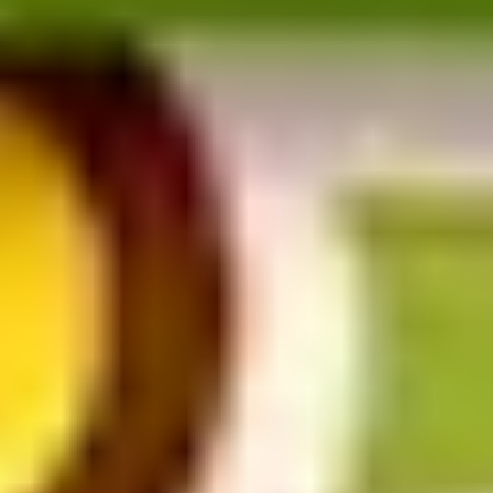
ALL GAMES