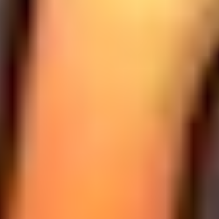
คำถามที่พบบ่อยเกี่ยวกับ Bank Robbers 3S
RTP ของ Bank Robbers 3S คือเท่าไร?
มี RTP 96.0%
วิธีการเล่น Bank Robbers 3S เป็นอย่างไร?
คุณตั้งค่าเงินเดิมพันของคุณ ซึ่งสามารถอยู่ในช่วง 0.25 ยูโร ถึง
10.0 ยูโร และเล่นเพื่อดูผลลัพธ์บนเพย์ไลน์เดียว
ฉันสามารถลองเล่น Bank Robbers 3S ในโหมดสาธิต
ได้หรือไม่?
ได้ มีเวอร์ชันสาธิตให้เลือกใช้ หากคุณต้องการสำรวจจังหวะ
การเล่นก่อนที่จะเล่นด้วยเงินจริง
ZZQBank Robbers 3S เป็นเกมประเภทใด?