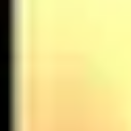
GAMES
LIVE CASINO