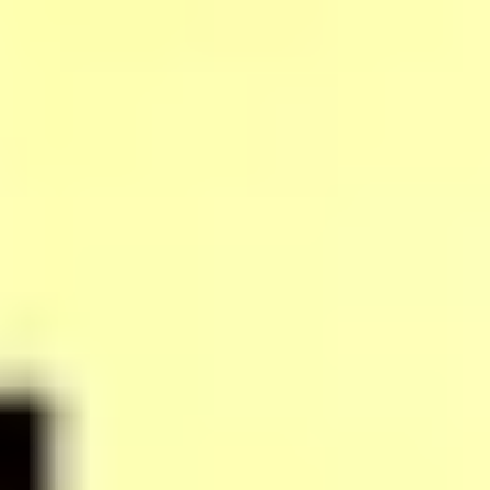
MADICLUB
เข้าสู่ระบบ
ลงชื่อสมัคร
TH