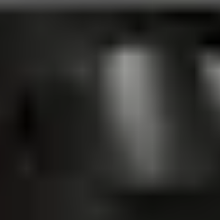
GAMES