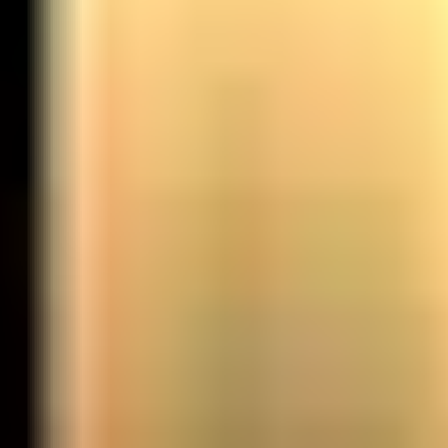
PROMOTIONS