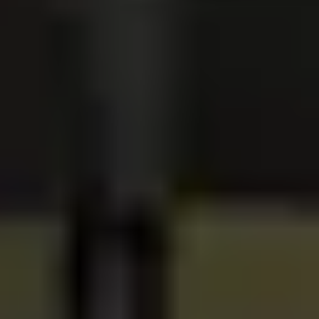
LIVE CASINO