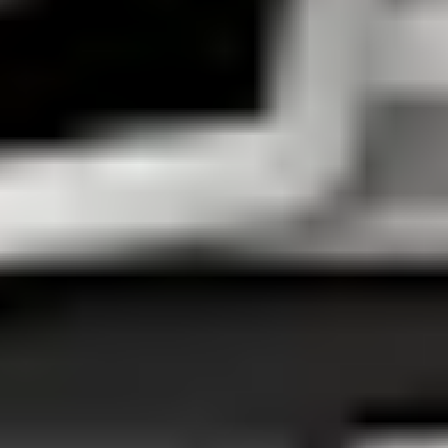
PROMOTIONS
LOCATIONS