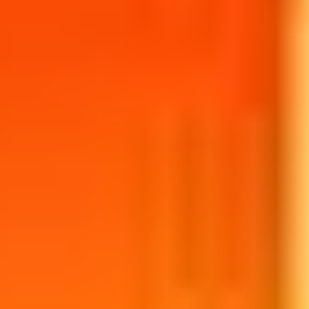
เงินรางวัลและสร้างมูลค่าโดยไม่ต้องวางเดิมพันการหมุนใหม่
ทุกครั้ง ในเกมที่มีความผันผวนสูง คุณสมบัตินี้จะมีประโยชน์เป็น
พิเศษเพราะมันช่วยยืดเวลาการเล่นและสร้างพื้นที่มากขึ้น
สำหรับชุดค่าผสมที่แข็งแกร่งกว่า
freespins+wilds
คุณสมบัตินี้ผสมผสานฟรีสปินกับสัญลักษณ์ไวด์ ดังนั้นคุณจะได้
รับการหมุนฟรีในขณะที่ wilds ช่วยเติมเต็มไลน์การชนะได้มาก
ขึ้น สัญลักษณ์ไวด์จะใช้แทนสัญลักษณ์ที่จ่ายเงินอื่นๆ โดยเติม
ช่องว่างในชุดค่าผสมที่อาจพลาดไป ในระหว่างการหมุนฟรี
การผสมผสานนี้สามารถทำให้การหมุนแต่ละครั้งรู้สึกมี
ประสิทธิภาพมากขึ้นและสามารถเพิ่มศักยภาพในการได้รับผล
ตอบแทนที่ดีขึ้นจากลำดับโบนัส
wilds
สัญลักษณ์ไวด์ทำหน้าที่เป็นตัวแทนของสัญลักษณ์ที่จ่ายเงินอื่นๆ
บนวงล้อ หน้าที่ของพวกเขาคือการทำให้ชุดสัญลักษณ์ที่ชนะ