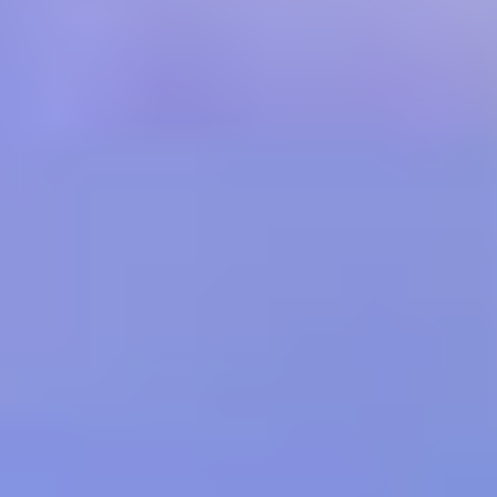
GAMES