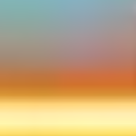
Fire Lion 2 Dice
เข้าสู่ระบบแล้วเล่นด้วยเงินจริง
เข้าสู่ระบบ
หรือ
เล่นฟรี
ไม่มีบัญชี?
เข้าร่วมเลย
Fire Lion 2 Dice: สล็อตลูกเต๋า โดย Air
Dice
Fire Lion 2 Dice, หนึ่งใน สล็อตลูกเต๋า ที่ Madison Casino,
คาสิโน
ออนไลน์
ชั้นนำแห่งหนึ่งในเบลเยียม, มอบ เวอร์ชันลูกเต๋าของ
ผลงาน ยอดนิยม จาก Air Dice ที่เล่นบนกริด 6x4. เกมนี้มอบ
ความรู้สึกแบบคาสิโนที่โดดเด่นให้กับรูปแบบสล็อตลูกเต๋า ผสม
ผสานจังหวะสล็อตที่คุ้นเคยเข้ากับความเสี่ยงที่สูงขึ้น เกมนี้สร้าง