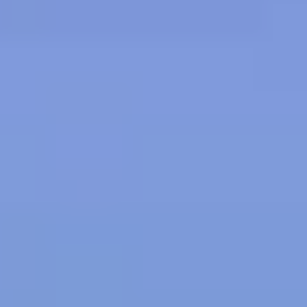
PROMOTIONS