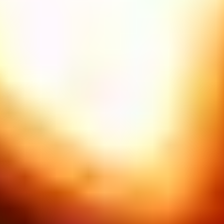
การพนันอาจทำให้เสพติดได้ ดังนั้นควรเล่นอย่างมีความรับผิด
ชอบ และอย่าเดิมพันเกินกว่าที่คุณพร้อมจะเสียได้ Madison
Casino มีทั้งวงเงินฝาก วงเงินเวลา วงเงินขาดทุน และเครื่องมือ
สำหรับการยกเว้นตนเอง ซึ่งคุณสามารถตั้งค่าได้ทั้งหมดจาก
หน้าช่วยเหลือ
ในบัญชีของคุณ
หน้าโปรโมชั่น
แสดงข้อเสนอ
และโบนัสปัจจุบัน และ
Gaming Commission
ของเบลเยียมให้
ข้อมูลอิสระและความช่วยเหลือสำหรับผู้เล่น
Madison Casino ดำเนินการโดย TK SA (Rue des Artisans 2, 6730
Tintigny) ภายใต้ใบอนุญาต B+3320 ของ Belgian Gaming
Commission
เล่น Fire Lion 2 Dice ที่ Madison Casino
Fire Lion 2 Dice พร้อมเมื่อคุณพร้อม ทั้งในเดโมฟรีหรือเงินจริง.
ดู
สล็อตลูกเต๋า
อื่น ๆ ที่ Madison Casino ได้ด้วย.