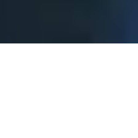
madisoncasino.be
ข้อกำหนดและเงื่อนไข
คำชี้แจงสิทธิส่วนบุคคล
ประกาศคุกกี้
ช่วยเหลือ