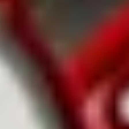
เกม จาก Air Dice เพิ่มเติมที่ Madison
Casino
กำลังมองหาเกมเพิ่มไหม? ยังมี ลูกเต๋าคลาสสิก จาก
Air Dice
ให้
เลือกอีก ในโหมดเดโมฟรีและโหมดเงินจริง ที่ Madison Casino:
Parasol Beach
Farmer's Delight
Mega Top Shot Dice
Wild Cash Spins Dice
Katie Combs - Riches of the Lost City
Scatter Shots
ทุกเกมเหล่านี้ เล่นได้ในโหมดเดโมฟรี ที่ Madison Casino.
ข้อมูลเกม Ghosts and Graves Dice