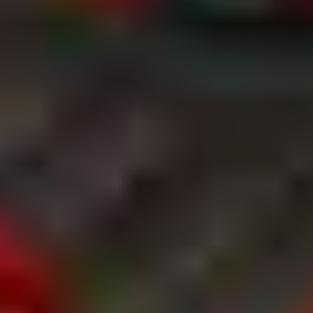
การเล่นที่ชนะจะเน้นที่เพย์ไลน์เดียว ดังนั้นแต่ละรอบจึงง่ายต่อ
การติดตามตั้งแต่ต้นจนจบ เลย์เอาต์ 3x3 ทำให้ผลลัพธ์ชัดเจน
และคุณสามารถตั้งค่าเงินเดิมพันได้ตั้งแต่ 0.25 ยูโร ถึง 25.0 ยูโร
ด้วยความผันผวนระดับปานกลาง เกมนี้มุ่งเน้นความสมดุลที่
สม่ำเสมอระหว่างผลตอบแทนที่น้อยกว่าและการชนะรางวัล
ใหญ่ที่เกิดขึ้นไม่บ่อยนัก
โหมดเดโมของ Ghosts and Graves Dice:
เล่นฟรี
มีเวอร์ชันเดโมให้ใช้งาน ทำให้ง่ายต่อการสำรวจเกมก่อนที่จะ
เดิมพันด้วยเงินจริง ซึ่งมีประโยชน์สำหรับการทำความคุ้นเคยกับ
เลย์เอาต์ 3x3 โครงสร้างเพย์ไลน์เดียว และจังหวะที่เกิดจาก
ความผันผวนระดับปานกลาง นอกจากนี้ยังช่วยให้คุณเห็นว่าธีม
ผีสิงและรูปแบบลูกเต๋าแบบคลาสสิกที่เรียบง่ายนั้นเหมาะกับ
สไตล์การเล่นของคุณหรือไม่