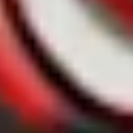
เพย์ไลน์เดียวและเลย์เอาต์ 3x3 ที่ชัดเจน ในขณะที่ความผันผวน
ระดับปานกลางสร้างความสมดุลที่เหมาะกับการเล่นอย่าง
รอบคอบ
แสดงเพิ่มเติม
วิธีเล่น Ghosts and Graves Dice & รูปแบบ
การเล่น
เริ่มต้นด้วยการเลือกเงินเดิมพันของคุณ โดยมีให้เลือกเดิมพัน
ตั้งแต่ 0.25 ยูโร ถึง 25.0 ยูโร เมื่อเริ่มรอบ ผลลัพธ์จะถูกอ่านผ่าน
เพย์ไลน์เดียวบนเลย์เอาต์ 3x3 ซึ่งทำให้ทุกผลลัพธ์ติดตามได้ง่าย
รูปแบบลูกเต๋าคลาสสิกนี้เหมาะสำหรับผู้เล่นที่ต้องการการเล่น
เกมที่ตรงไปตรงมาโดยไม่ยุ่งยาก ในขณะเดียวกันก็ยังมีการ
เคลื่อนไหวมากพอที่จะทำให้สนุกตลอดการเล่น
วิธีชนะใน Ghosts and Graves Dice