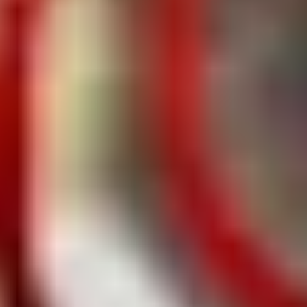
Ghosts and Graves Dice
เข้าสู่ระบบแล้วเล่นด้วยเงินจริง
เข้าสู่ระบบ
หรือ
เล่นฟรี
ไม่มีบัญชี?
เข้าร่วมเลย
Ghosts and Graves Dice: เกมลูกเต๋า โดย
Air Dice
Ghosts and Graves Dice, หนึ่งใน สล็อตลูกเต๋า ที่ Madison Casino,
คาสิโนออนไลน์
ชั้นนำแห่งหนึ่งในเบลเยียม, พาคุณไปพบกับ
เวอร์ชันลูกเต๋าของ ผลงาน ต้นฉบับ จาก Air Dice ที่เล่นบนกริด
3x3. เกมนี้ใช้รูปแบบลูกเต๋าที่คุ้นเคย แต่เพิ่มความน่าขนลุกด้วย
หลุมศพและผีที่สร้างบรรยากาศ การเล่นนั้นตรงไปตรงมาด้วย