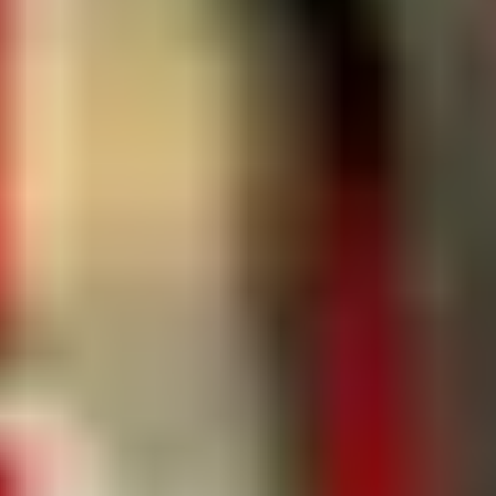
คำถามที่พบบ่อยเกี่ยวกับ Ghosts and
Graves Dice
RTP ของ Ghosts and Graves Dice คืออะไร?
มี RTP 96.0%
วิธีการเล่น Ghosts and Graves Dice เป็นอย่างไร?
คุณเลือกเดิมพันระหว่าง 0.25 ยูโร ถึง 25.0 ยูโร และเล่นบนไลน์
การจ่ายเงินเดียวในรูปแบบ 3x3
ฉันสามารถลองเล่น Ghosts and Graves Dice ในโหมด
สาธิตได้หรือไม่?
ได้ มีเวอร์ชันสาธิตให้ลองเล่นก่อนได้หากต้องการ