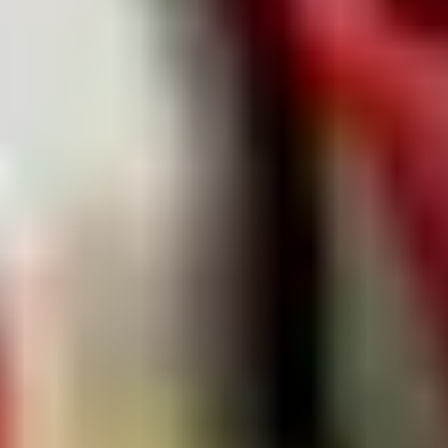
Air Dice
ค่ายเกม
ประเภทเกม
เกมลูกเต๋า
3 x 3
กริด
1
เพย์ไลน์
RTP
96.0%
ความผันผวน
ปานกลาง
เดโม
ใช่