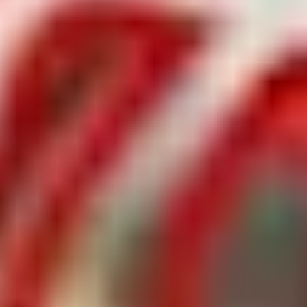
MADICLUB