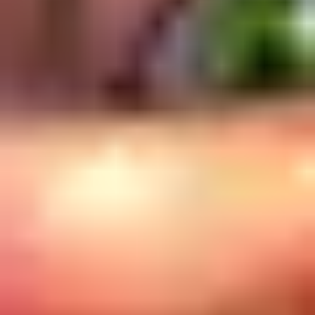
PROMOTIONS