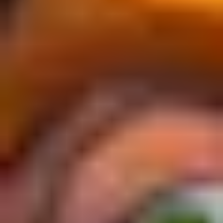
GAMES
LIVE CASINO