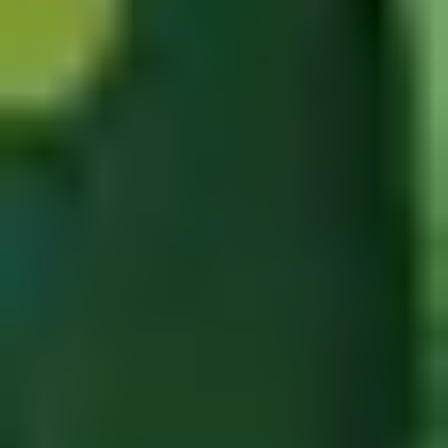
สู่ฟีเจอร์โบนัสโดยตรง แทนที่จะรอให้มันทำงานเองตาม
ธรรมชาติในเกมหลัก ซึ่งจะช่วยให้คุณเข้าถึงช่วงเวลาที่มีความ
เข้มข้นสูงที่สุดช่วงหนึ่งของเกมได้ทันที เกมนี้เปลี่ยนรูปแบบการ
เล่นโดยแลกความอดทนกับโอกาสในการรับรางวัลที่ขับเคลื่อน
ด้วยฟีเจอร์โดยตรงมากขึ้น
กราฟิก และ ธีมของ Charms & Treasures
Charms & Treasures เน้นไปที่เอกลักษณ์ของเกมสล็อตลูกเต๋าที่
สนุกสนาน ทำให้การเล่นกระชับและเน้นที่ตัวเกมมากกว่าเรื่อง
ราวที่ซับซ้อน การนำเสนอเหมาะสำหรับผู้เล่นที่ชื่นชอบการเล่น
วงล้อที่ชัดเจนพร้อมฟีเจอร์โบนัสที่คั่นเกมหลัก สไตล์โดยรวม
ของเกมนี้เหมาะที่สุดเมื่อคุณต้องการการหมุนที่ตรงไปตรงมา
พร้อมโปรไฟล์ความเสี่ยงที่สูงขึ้น
โหมดเดโมของ Charms & Treasures: เล่น
ฟรี