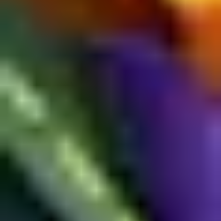
วิธีชนะใน Charms & Treasures
ชุดสัญลักษณ์ที่ชนะจะปรากฏบน 50 เพย์ไลน์ ดังนั้นเป้าหมายคือ
การเรียงสัญลักษณ์ที่ตรงกันบนไลน์ที่ใช้งานอยู่ ความผันผวนที่
สูงมากหมายความว่าผลตอบแทนมักจะเกิดขึ้นไม่บ่อยนัก แต่เมื่อ
ได้รับแล้วจะรู้สึกตื่นเต้นเร้าใจกว่า ทำให้การควบคุมเงินทุนมี
ความสำคัญเป็นพิเศษ เกมนี้ยังรวมถึงสัญลักษณ์ Scatter และ
Free Spins ซึ่งเพิ่มเส้นทางการจ่ายเงินพิเศษนอกเหนือจากการ
ชนะไลน์ปกติ
ฟีเจอร์ และ สัญลักษณ์ของ Charms &
Treasures
Charms & Treasures สร้างขึ้นจากสัญลักษณ์ที่จ่ายเงินและชุด
กลไกโบนัสที่ขับเคลื่อนการชนะครั้งใหญ่ที่สุด นี่คือวิธีทำงาน
ของแต่ละฟีเจอร์
Scatter