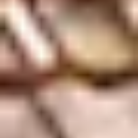
forms of gaming based in Belgium. Find out more about the Gaming
Commission at
https://www.gamingcommission.be
.
Gambling can be addictive. Stop in time! More info