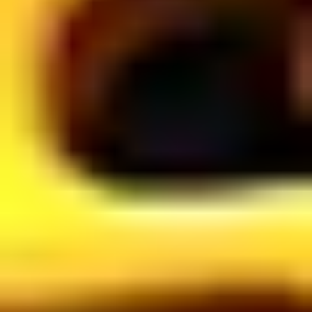
ชอบ และอย่าเดิมพันเกินกว่าที่คุณพร้อมจะเสียได้ Madison
Casino มีทั้งวงเงินฝาก วงเงินเวลา วงเงินขาดทุน และเครื่องมือ
สำหรับการยกเว้นตนเอง ซึ่งคุณสามารถตั้งค่าได้ทั้งหมดจาก
หน้าช่วยเหลือ
ในบัญชีของคุณ
หน้าโปรโมชั่น
แสดงข้อเสนอ
และโบนัสปัจจุบัน และ
Gaming Commission
ของเบลเยียมให้
ข้อมูลอิสระและความช่วยเหลือสำหรับผู้เล่น
Madison Casino ดำเนินการโดย TK SA (Rue des Artisans 2, 6730
Tintigny) ภายใต้ใบอนุญาต B+3320 ของ Belgian Gaming
Commission
เล่น Charms & Treasures ที่ Madison
Casino
Charms & Treasures อยู่ห่างออกไปแค่คลิกเดียว ทั้งในเดโมฟรี
หรือเงินจริง. ลองดู
สล็อตลูกเต๋า
อื่น ๆ ที่ Madison Casino ได้ด้วย.