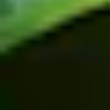
MADICLUB
เข้าสู่ระบบ
ลงชื่อสมัคร
TH