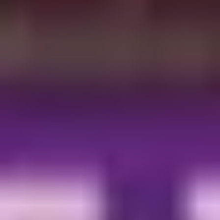
GAMES