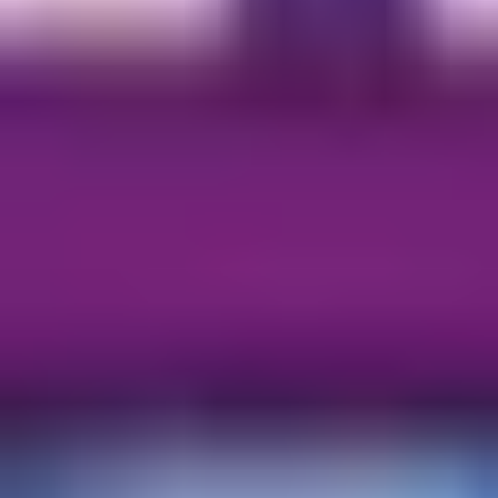
LIVE CASINO