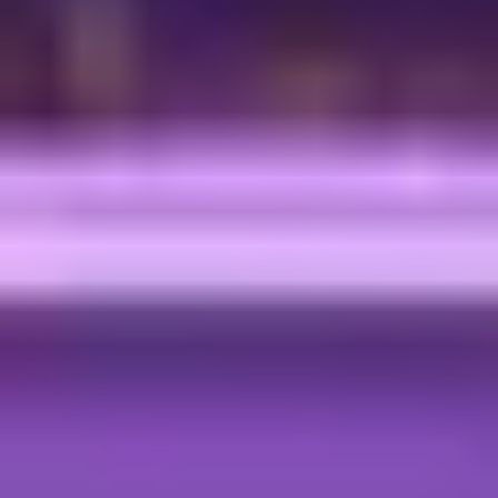
PROMOTIONS