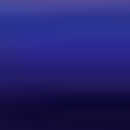
The official number of the license: B+3320;
TK SA (0473.495.996) is licensed by the Gaming Commission.
This public regulatory body is responsible for the governance of all
forms of gaming based in Belgium. Find out more about the Gaming
Commission at
https://www.gamingcommission.be
.