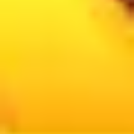
ประเภทเกม
สล็อต
1024
เพย์ไลน์
RTP
95.84%
ความผันผวน
สูง
Wild, Free Spins, Multiplier, Buy Feature
ฟีเจอร์
เดโม
ใช่
คำถามที่พบบ่อยเกี่ยวกับ Hot Lucky 7’s ™