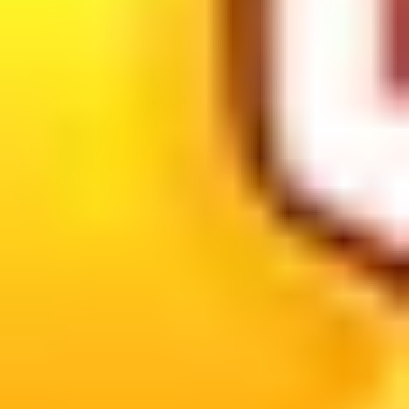
ชุดสัญลักษณ์ที่ชนะจะปรากฏขึ้นใน 1,024 วิธี ดังนั้นสัญลักษณ์ที่
ตรงกันบนรีลที่อยู่ติดกันจะสร้างการจ่ายเงินโดยไม่ต้องพึ่งพาเส้น
จ่ายเงินคงที่แบบดั้งเดิม ความผันผวนสูงหมายความว่าผลลัพธ์
อาจไม่สม่ำเสมอมากขึ้น โดยมีช่วงเวลาที่ได้ผลตอบแทนน้อย
กว่ายาวนานกว่า แต่ก็มีโอกาสได้รับรางวัลใหญ่กว่ามาทดแทน
คุณสมบัติต่างๆ เช่น Wilds, Free Spins และ Multipliers เพิ่มเส้น
ทางพิเศษสู่ชุดค่าผสมที่แข็งแกร่งขึ้นในระหว่างการเล่น
ฟีเจอร์ และ สัญลักษณ์ของ Hot Lucky 7’s
™
Hot Lucky 7’s ™ สร้างขึ้นจากสัญลักษณ์ที่จ่ายเงินและชุดกลไก
โบนัสที่ขับเคลื่อนการชนะครั้งใหญ่ที่สุด นี่คือวิธีทำงานของ
แต่ละฟีเจอร์
Wild
สัญลักษณ์ Wild ใช้แทนสัญลักษณ์ปกติอื่นๆ เพื่อช่วยสร้างชุด