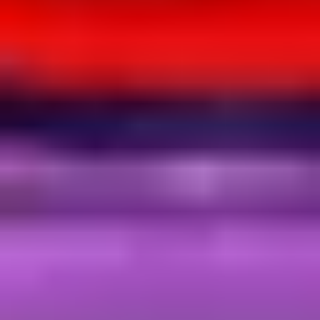
ช่วงเวลาที่เงียบกว่าและช่วงเวลาที่ได้ผลตอบแทนสูงกว่าจึงเด่น
ชัดกว่า
ฉันเล่น Hot Lucky 7’s ™ บนมือถือได้ไหมโดยไม่ต้อง
ดาวน์โหลด?
ได้อย่างแน่นอน. Hot Lucky 7’s ™ ใช้งานได้ อย่างราบรื่น บน
เบราว์เซอร์มือถือของคุณ โดยไม่ต้องดาวน์โหลด ทั้งบน iOS
และ Android และคุณสามารถ เริ่มในโหมดเดโมฟรีได้. แค่
ล็อกอิน ที่ Madison Casino เพื่อเล่นด้วยเงินจริง. คุณยังสามารถ
ดาวน์โหลด
แอป Madison Casino
ได้
วิธีฝาก ถอน และ เล่นอย่างรับผิดชอบที่
Madison Casino
การเล่น Hot Lucky 7’s ™ ด้วยเงินจริงเริ่มต้นด้วยบัญชีเบลเยียมที่
ยืนยันตัวตนแล้ว ใช้เวลาเพียงไม่กี่ขั้นตอนก็พร้อมเล่นได้แล้ว