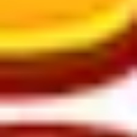
สัญลักษณ์ที่ชนะ เมื่อปรากฏในตำแหน่งที่ถูกต้อง มันสามารถ
เปลี่ยนโอกาสที่เกือบจะชนะให้เป็นการชนะ หรือเสริมความ
แข็งแกร่งให้กับชุดสัญลักษณ์ที่กำลังก่อตัวขึ้น ในรูปแบบ 1,024
วิธี ความยืดหยุ่นพิเศษนี้ทำให้ Wild แต่ละตัวมีค่าอย่างแท้จริง
เพราะสามารถรองรับการชนะได้ในหลายเส้นทางสัญลักษณ์ที่
เป็นไปได้
Free Spins
Free Spins มอบลำดับการหมุนที่ไม่ใช้ยอดเงินคงเหลือของคุณ
คุณสมบัตินี้ให้โอกาสพิเศษในการสร้างการชนะในขณะที่ยังคง
การกระทำหลักของวงล้อไว้ และมันอาจมีค่าอย่างยิ่งในสล็อตที่
มีความผันผวนสูง ซึ่งรอบฟีเจอร์อาจมีน้ำหนักมากกว่าเกมหลัก
มันเป็นกลไกโบนัสที่เรียบง่ายที่ขยายเวลาการเล่นและเพิ่ม
โมเมนตัม
Multiplier
สัญลักษณ์ Multiplier เพิ่มมูลค่าของการชนะโดยการคูณเงิน
รางวัลเมื่อใช้งานได้ นั่นหมายความว่าชุดค่าผสมที่ให้ผล