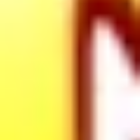
Hot Lucky 7’s ™
เข้าสู่ระบบแล้วเล่นด้วยเงินจริง
เข้าสู่ระบบ
หรือ
เล่นฟรี
ไม่มีบัญชี?
เข้าร่วมเลย
Hot Lucky 7’s ™: สล็อต โดย BetSoft
ค้นพบ Hot Lucky 7’s ™, สล็อตจาก BetSoft ที่คุณเล่นได้ ที่
Madison Casino,
คาสิโนออนไลน์
ของเบลเยียม. ความผันผวนอยู่
ในระดับ สูง. สล็อตนี้มีกลิ่นอายของเลขเจ็ดนำโชคแบบคลาสสิก
ผสมผสานกับความทันสมัยที่เฉียบคมยิ่งขึ้น มันรวมเอา 1,024 วิธี
ในการชนะเข้ากับความผันผวนสูง ทำให้การเล่นอาจเงียบไปสัก
พักก่อนที่จะมีชุดสัญลักษณ์ที่แข็งแกร่งกว่าปรากฏขึ้น ผลลัพธ์