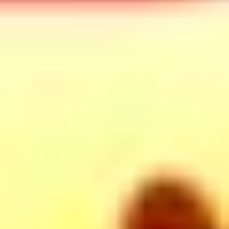
MADICLUB