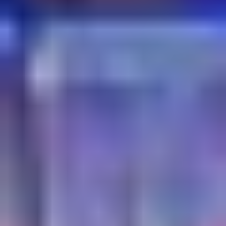
GAMES
LIVE CASINO