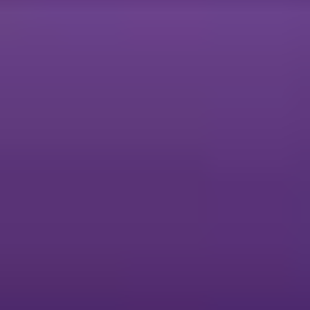
MADICLUB
เข้าสู่ระบบ
ลงชื่อสมัคร
TH