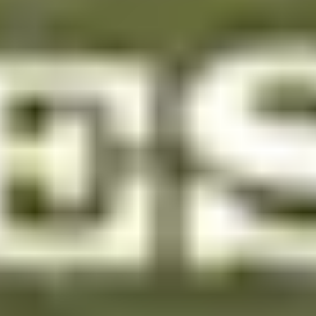
GAMES
LIVE CASINO