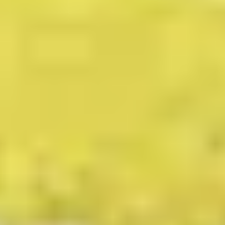
GAMES