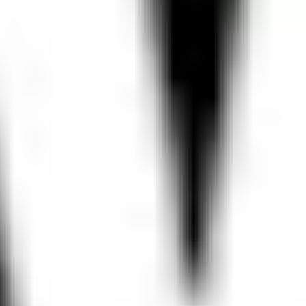
Gambling can be addictive. Stop in time! More info
at
www.stopoptijd.be