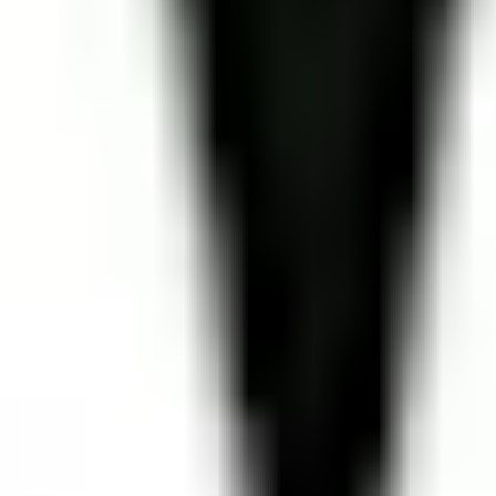
Gambling can be addictive. Stop in time! More info
at
www.stopoptijd.be
This website is operated by
TK SA
whose registered office is at
Rue des Artisans 2, 6730 Tintigny.
The official number of the license: B+3320;
TK SA (0473.495.996) is licensed by the Gaming Commission.
This public regulatory body is responsible for the governance of all
forms of gaming based in Belgium. Find out more about the Gaming
Commission at
https://www.gamingcommission.be
.