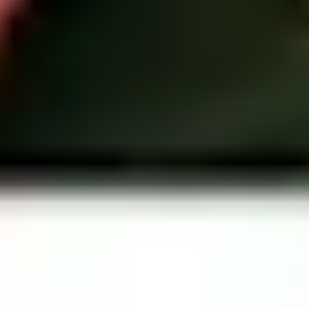
มี RTP 98.04%
คุณเล่น Three Card Rummy อย่างไร?
คุณเลือกจำนวนเงินเดิมพัน เริ่มรอบ และผลลัพธ์จะถูกตัดสินโดย
ไพ่ที่แจกในเกม
คุณสามารถเล่น Three Card Rummy ในโหมดสาธิต
ได้หรือไม่?
ได้ มีเวอร์ชันสาธิตให้ใช้งานหากคุณต้องการลองก่อน
Three Card Rummy มีช่วงเดิมพันอะไรบ้าง?
ช่วงการเดิมพันอยู่ที่ 1.0 ยูโร ถึง 500.0 ยูโร
ฉันเล่น Three Card Rummy บนมือถือได้ไหมโดยไม่
ต้องดาวน์โหลด?