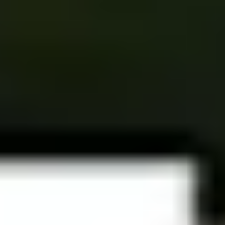
Bancontact (One Click, Pay and Card), Payconiq, Neosurf,
Paysafecard, Neteller, Skrill, Rapid by Skrill, CB, Visa Debit,
Maestro และ Mastercard เล่นได้ด้วยสกุลเงินยูโรเท่านั้น
และไม่รองรับคริปโทเคอร์เรนซี
เริ่ม Three Card Rummy และเล่น ในโหมดเดโมฟรีหรือด้วย
เงินจริง
ถอนเงินรางวัลของคุณไปยังบัญชีธนาคารที่ยืนยันตัวตน
แล้วของคุณ ยอดถอนขั้นต่ำคือ 10 EUR และเงินรางวัล
จากการพนันได้รับการยกเว้นภาษีในเบลเยียม
ทุกบัญชีเริ่มต้นด้วยวงเงินฝากรายสัปดาห์เริ่มต้น 200 EUR คุณ
สามารถปรับวงเงินของคุณได้ตลอดเวลาในส่วน Responsible
Gaming ของบัญชี: การเพิ่มวงเงินจะมีผลหลังจากสามวัน ขณะที่
การลดวงเงินมีผลทันที
การพนันอาจทำให้เสพติดได้ ดังนั้นควรเล่นอย่างมีความรับผิด
ชอบ และอย่าเดิมพันเกินกว่าที่คุณพร้อมจะเสียได้ Madison
Casino มีทั้งวงเงินฝาก วงเงินเวลา วงเงินขาดทุน และเครื่องมือ