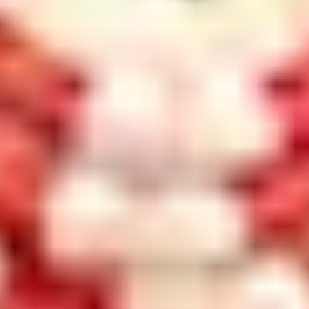
Three Card Rummy
เข้าสู่ระบบแล้วเล่นด้วยเงินจริง
เข้าสู่ระบบ
หรือ
เล่นฟรี
ไม่มีบัญชี?
เข้าร่วมเลย
Three Card Rummy: เกมโต๊ะ โดย
BetSoft
อยู่ในอารมณ์สำหรับ เกมโต๊ะ ไหม? Three Card Rummy เป็นตัว
เลือกที่ดี ที่
Madison Casino
, เกมโต๊ะ จาก BetSoft สำหรับ
ประสบการณ์คาสิโนคลาสสิก. เกมนี้ให้ความรู้สึกเหมือนเล่นไพ่
บนโต๊ะที่เรียบง่าย มีการตัดสินใจที่ตรงไปตรงมา และจังหวะการ
เล่นที่เป็นมิตรกับผู้เล่น อัตราผลตอบแทนผู้เล่น (RTP) 98.04%