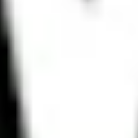
This website is operated by
TK SA
whose registered office is at
Rue des Artisans 2, 6730 Tintigny.
The official number of the license: B+3320;
TK SA (0473.495.996) is licensed by the Gaming Commission.
This public regulatory body is responsible for the governance of all
forms of gaming based in Belgium. Find out more about the Gaming
Commission at
https://www.gamingcommission.be
.