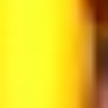
RTP ของ Wilds of Fortune คือเท่าไร?
มี RTP 96.33%
คุณเล่น Wilds of Fortune อย่างไร?
เลือกเดิมพันตั้งแต่ 0.10 ยูโร ถึง 200.00 ยูโร จากนั้นหมุนวงล้อ
และมองหาสัญลักษณ์ที่ตรงกันบน 10 เพย์ไลน์
คุณสามารถลองเล่น Wilds of Fortune ในโหมดสาธิต
ได้หรือไม่?
ได้ มีเวอร์ชันสาธิตให้ใช้งาน หากคุณต้องการสำรวจการเล่น
เกมโดยไม่ต้องใช้เงินจริง
รางวัลสูงสุดใน Wilds of Fortune คือเท่าไหร่?
ผลตอบแทนสูงสุดที่โฆษณาไว้คือ 500 เท่าของเงินเดิมพันของ
คุณ