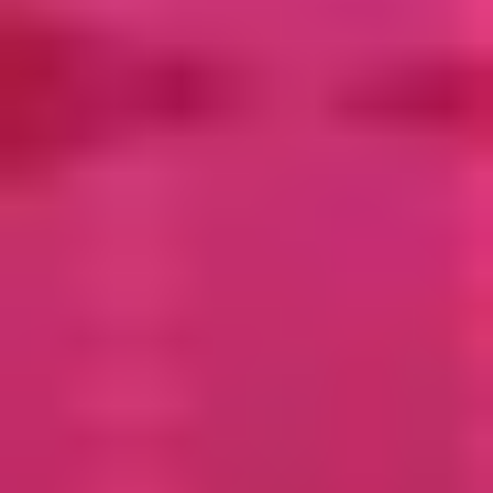
Gambling can be addictive. Stop in time! More info
at
www.stopoptijd.be
This website is operated by
TK SA
whose registered office is at
Rue des Artisans 2, 6730 Tintigny.
The official number of the license: B+3320;
TK SA (0473.495.996) is licensed by the Gaming Commission.
This public regulatory body is responsible for the governance of all
forms of gaming based in Belgium. Find out more about the Gaming
Commission at
https://www.gamingcommission.be
.