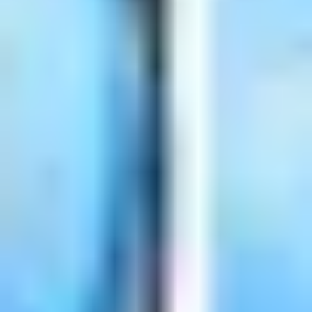
ต่ำของเกมและดึงดูดความสนใจไปที่ผลลัพธ์ของการหมุน
มากกว่าความยุ่งเหยิงทางสายตา
โหมดเดโมของ Wilds of Fortune: เล่นฟรี
มีเวอร์ชันสาธิตให้ใช้งานได้ คุณจึงสามารถลองจังหวะของเกม
ความรู้สึกความผันผวนต่ำ และการไหลของคุณสมบัติก่อนที่จะ
ใช้เงินจริง นี่เป็นวิธีที่ใช้ได้จริงในการทดสอบระดับการเดิมพันที่
แตกต่างกัน ดูว่ารูปแบบ 10 เพย์ไลน์เล่นอย่างไร และทำความคุ้น
เคยกับฟีเจอร์ Wild, Scatter, Respins และ Expanding ได้ตาม
ความเร็วของคุณเอง
เกม จาก BetSoft เพิ่มเติมที่ Madison
Casino
อยากสำรวจเพิ่มเติมไหม? ไลบรารี ของ
BetSoft
ที่ Madison
Casino ประกอบด้วย เกม อีกเพียบ ให้ลอง: