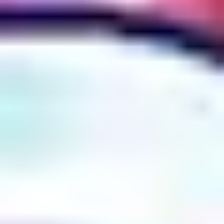
PROMOTIONS