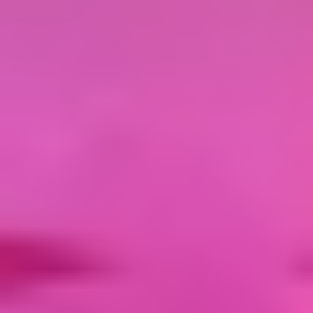
PROMOTIONS
LOCATIONS