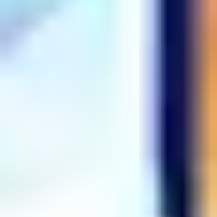
และความผันผวนต่ำ และมีจังหวะการเล่นที่เหมาะสมกับทั้งการ
เล่นระยะยาวและระยะสั้น
แสดงเพิ่มเติม
วิธีเล่น Wilds of Fortune & รูปแบบการ
เล่น
ตั้งค่าเงินเดิมพันของคุณได้ตั้งแต่ 0.10 ยูโร ถึง 200.00 ยูโร จาก
นั้นเริ่มหมุนและดูสัญลักษณ์ต่างๆ เรียงกันบน 10 เพย์ไลน์ รูป
แบบอ่านง่าย คุณจึงสามารถโฟกัสไปที่การเชื่อมต่อของไลน์และ
การปรากฏของสัญลักษณ์พิเศษ ด้วยความผันผวนต่ำ เกมนี้จึงถูก
สร้างมาเพื่อจังหวะที่นุ่มนวล ทำให้การควบคุมเงินทุนและ
จังหวะการเล่นง่ายขึ้น
วิธีชนะใน Wilds of Fortune