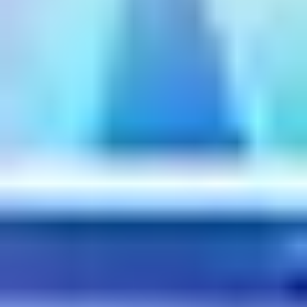
เล็กน้อยอาจกลายเป็นการชนะไลน์ได้เมื่อ Wild ปรากฏใน
ตำแหน่งที่ถูกต้อง ในการเล่นจริง มันจะเพิ่มความยืดหยุ่นบนวง
ล้อและทำให้การหมุนปกติมีโอกาสเชื่อมต่อได้ดีขึ้น
Scatter
สัญลักษณ์ Scatter จ่ายตามตำแหน่งแทนที่จะตามเพย์ไลน์ ดังนั้น
มันจึงสามารถให้รางวัลคุณได้จากทุกที่ที่มันปรากฏ นอกจากนี้
ยังทำหน้าที่เป็นสัญลักษณ์โบนัสหลัก ทำให้ชุดฟีเจอร์มีเส้นทาง
อื่นในการเรียกใช้งานนอกเหนือจากการชนะไลน์มาตรฐาน
ทำให้มีค่าในรอบการหมุนที่สัญลักษณ์ที่ตรงกันไม่เรียงกันอย่าง
เรียบร้อยทั่วทั้งเกม
Respins
Respins มอบลำดับการหมุนเพิ่มเติมทันทีโดยไม่ต้องไปยังรอบ
ปกติถัดไป ช่วยรักษาโมเมนตัมและสร้างโอกาสใหม่ในการ
ปรับปรุงผลลัพธ์เมื่อการตั้งค่าที่เหมาะสมปรากฏขึ้น สำหรับผู้
เล่น นั่นหมายถึงการกระทำพิเศษที่แนบมากับช่วงเวลาที่มีแนว
โน้มดีบนวงล้อ