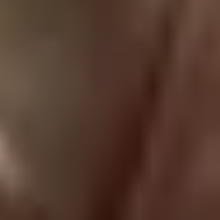
Dice Lab
Nightmare Squad Dice
ทุกชื่อที่นี่ เล่นได้ในโหมดเดโมฟรี ที่ Madison Casino.
ข้อมูลเกม Wild Cookies Dice
EGaming
ค่ายเกม
ประเภทเกม
สล็อตลูกเต๋า
50
เพย์ไลน์
RTP
96.0%