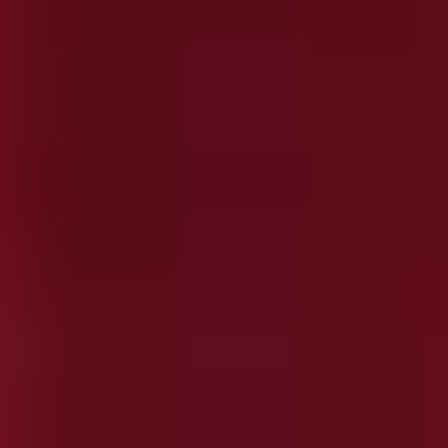
LIVE CASINO