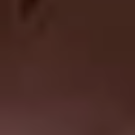
หรือไม่?
ได้ มีเวอร์ชันสาธิตให้ลองเล่นก่อนเล่นด้วยเงินจริง
Wild Cookies Dice มีความผันผวนเท่าไร?
มีความผันผวนสูงมาก ดังนั้นการเล่นจึงอาจมีความผันแปรมาก
ขึ้น โดยมีการจ่ายเงินรางวัลที่เกิดขึ้นไม่บ่อยนัก แต่มีจำนวนเงิน
รางวัลที่สูงกว่า
ฉันเล่น Wild Cookies Dice บนมือถือได้ไหมโดยไม่ต้อง
ดาวน์โหลด?
ได้อย่างแน่นอน. Wild Cookies Dice ทำงานได้ลื่นไหล อย่างราบ
รื่น บนเบราว์เซอร์มือถือของคุณ โดยไม่ต้องดาวน์โหลดอะไร
เลย ทั้งบน iOS และ Android และคุณสามารถ เริ่มในโหมดเดโม
ฟรีได้. แค่ล็อกอิน ที่ Madison Casino เพื่อเล่นด้วยเงินจริง. คุณยัง
สามารถดาวน์โหลด
แอป Madison Casino
ได้