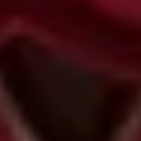
PROMOTIONS
LOCATIONS