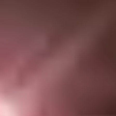
วิธีฝาก ถอน และ เล่นอย่างรับผิดชอบที่
Madison Casino
การเล่น Wild Cookies Dice ด้วยเงินจริงเริ่มต้นด้วยบัญชีเบลเยียม
ที่ยืนยันตัวตนแล้ว เริ่มต้นได้ง่าย ๆ ในไม่กี่ขั้นตอน
สร้างบัญชีฟรีและยืนยันตัวตนของคุณ การยืนยันบัญชีเป็น
ข้อกำหนดทางกฎหมายของ Belgian Gaming Commission
และคุณต้องมีอายุอย่างน้อย 21 ปีและพำนักอยู่ในเบลเยียม
ฝากเงินด้วยวิธีชำระเงินที่ปลอดภัย Madison Casino รองรับ
Bancontact (One Click, Pay and Card), Payconiq, Neosurf,
Paysafecard, Neteller, Skrill, Rapid by Skrill, CB, Visa Debit,
Maestro และ Mastercard เล่นได้ด้วยสกุลเงินยูโรเท่านั้น
และไม่รองรับคริปโทเคอร์เรนซี
เปิด Wild Cookies Dice และเล่น ในโหมดเดโมฟรีหรือด้วย
เงินจริง