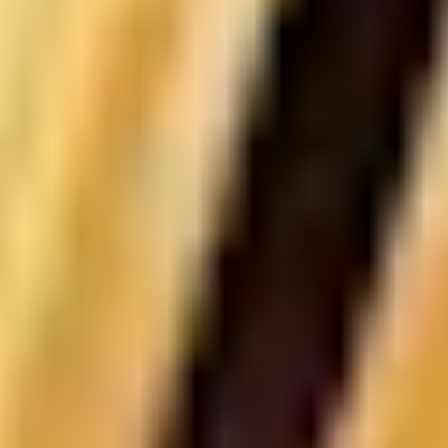
MADICLUB