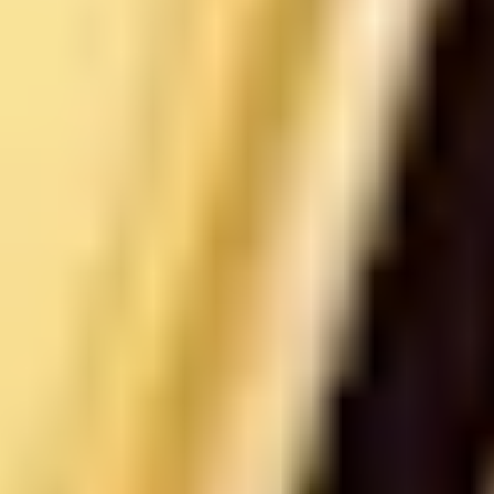
PROMOTIONS