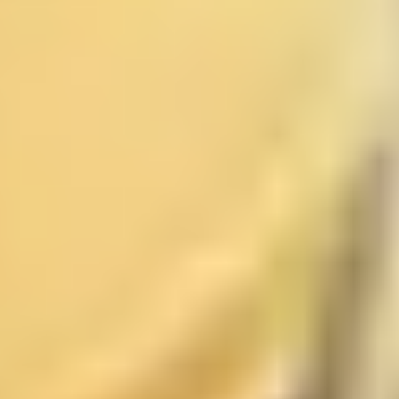
การชนะจะเกิดขึ้นเมื่อสัญลักษณ์ตรงกันบน 50 เพย์ไลน์ของเกม
เนื่องจาก Wild Cookies Dice มีความผันผวนสูงมาก การจ่ายเงิน
จึงมักจะรู้สึกไม่สม่ำเสมอ โดยมีช่วงที่เงียบกว่ายาวนานกว่า สลับ
กับช่วงที่ชนะอย่างแรงเมื่อชุดสัญลักษณ์เชื่อมต่อกัน อัตราผล
ตอบแทนผู้เล่น (RTP) 96.0% ช่วยให้คุณเห็นภาพผลตอบแทน
ระยะยาวได้อย่างชัดเจน ในขณะที่ช่วงการเดิมพันตั้งแต่ 0.1 ยูโร
ถึง 10.0 ยูโร ช่วยให้คุณปรับเงินเดิมพันให้เหมาะสมกับงบ
ประมาณของคุณได้
โหมดเดโมของ Wild Cookies Dice: เล่น
ฟรี
เวอร์ชันเดโมเป็นวิธีที่ใช้งานได้จริงในการสำรวจจังหวะและ
ความรู้สึกของเกมก่อนที่จะใช้เงินจริง คุณสามารถดูว่าการตั้ง
ค่า 50 เพย์ไลน์ทำงานอย่างไร ทำความคุ้นเคยกับตัวเลือกการ
เดิมพัน และตัดสินใจว่าความผันผวนที่สูงมากนั้นเหมาะกับสไตล์
ของคุณหรือไม่ โดยเฉพาะอย่างยิ่งมีประโยชน์หากคุณต้องการ