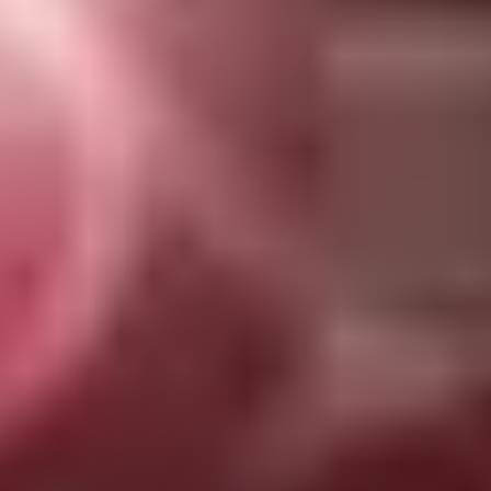
ถอนเงินรางวัลของคุณไปยังบัญชีธนาคารที่ยืนยันตัวตน
แล้วของคุณ ยอดถอนขั้นต่ำคือ 10 EUR และเงินรางวัล
จากการพนันได้รับการยกเว้นภาษีในเบลเยียม
โดยค่าเริ่มต้น แต่ละบัญชีจะมีวงเงินฝากรายสัปดาห์ 200 EUR
คุณสามารถปรับวงเงินของคุณได้ตลอดเวลาในส่วน Responsible
Gaming ของบัญชี: การเพิ่มวงเงินมีผลหลังสามวัน ขณะที่การลด
วงเงินมีผลทันที
การพนันอาจทำให้เสพติดได้ ดังนั้นควรเล่นอย่างมีความรับผิด
ชอบ และอย่าเดิมพันเกินกว่าที่คุณพร้อมจะเสียได้ Madison
Casino มีทั้งวงเงินฝาก วงเงินเวลา วงเงินขาดทุน และเครื่องมือ
สำหรับการยกเว้นตนเอง ซึ่งคุณสามารถตั้งค่าได้ทั้งหมดจาก
หน้าช่วยเหลือ
ในบัญชีของคุณ
หน้าโปรโมชั่น
แสดงข้อเสนอ
และโบนัสปัจจุบัน และ
Gaming Commission
ของเบลเยียมให้
ข้อมูลอิสระและความช่วยเหลือสำหรับผู้เล่น
Madison Casino ดำเนินการโดย TK SA (Rue des Artisans 2, 6730
Tintigny) ภายใต้ใบอนุญาต B+3320 ของ Belgian Gaming
Commission