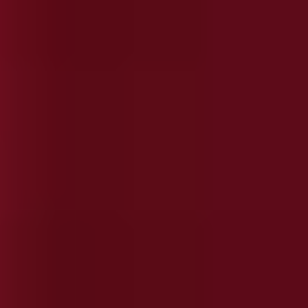
Gambling can be addictive. Stop in time! More info
at
www.stopoptijd.be
This website is operated by
TK SA
whose registered office is at
Rue des Artisans 2, 6730 Tintigny.
The official number of the license: B+3320;
TK SA (0473.495.996) is licensed by the Gaming Commission.
This public regulatory body is responsible for the governance of all
forms of gaming based in Belgium. Find out more about the Gaming
Commission at
https://www.gamingcommission.be
.