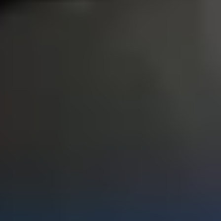
ลองดูเกมใดก็ได้ ที่ Madison Casino.
ข้อมูลเกม Auto Roulette
Pragmatic Play
ค่ายเกม
ประเภทเกม
เกมโต๊ะ
RTP
97.3%
ความผันผวน
สูงมาก
100x
ชนะสูงสุด
เดโม
ไม่