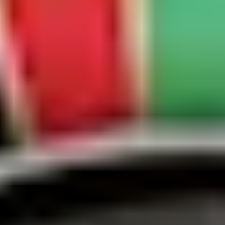
Madison Casino
อยากเล่นอะไรแบบนี้ต่อไหม? ยังมี เกม จาก
Pragmatic Play
รอ
ให้คุณเล่นอยู่ ด้วยเงินจริง ที่ Madison Casino:
BlackjackX 15 - Ruby
BlackjackX 9 - Ruby
BlackjackX 2 - Azure
BlackjackX 3 - Azure
BlackjackX 19 - Ruby
BlackjackX 26 - Emerald
BlackjackX 1 - Azure
BlackjackX 30 - Emerald
Dutch BlackjackX 5
BlackjackX 17 - Azure