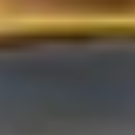
MADICLUB