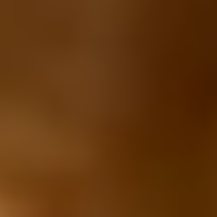
GAMES
LIVE CASINO