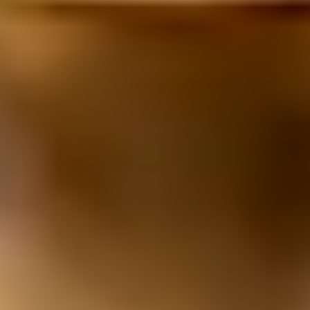
PROMOTIONS