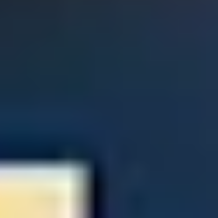
คำถามที่พบบ่อยเกี่ยวกับ Auto Roulette
RTP ของ Auto Roulette คืออะไร?
มี RTP 97.3%
คุณเล่น Auto Roulette อย่างไร?
คุณวางเดิมพันรูเล็ตที่คุณเลือกก่อนที่วงล้อจะหมุน จากนั้นจะ
ชนะหากผลลัพธ์ตรงกับการเลือกของคุณ
คุณสามารถเล่น Auto Roulette ในโหมดสาธิตได้หรือ
ไม่?
ไม่ได้ ไม่สามารถเล่นในโหมดสาธิตได้
Auto Roulette รองรับการเดิมพันแบบใดบ้าง?