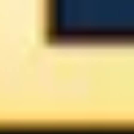
การพนันอาจทำให้เสพติดได้ ดังนั้นควรเล่นอย่างมีความรับผิด
ชอบ และอย่าเดิมพันเกินกว่าที่คุณพร้อมจะเสียได้ Madison
Casino มีทั้งวงเงินฝาก วงเงินเวลา วงเงินขาดทุน และเครื่องมือ
สำหรับการยกเว้นตนเอง ซึ่งคุณสามารถตั้งค่าได้ทั้งหมดจาก
หน้าช่วยเหลือ
ในบัญชีของคุณ
หน้าโปรโมชั่น
แสดงข้อเสนอ
และโบนัสปัจจุบัน และ
Gaming Commission
ของเบลเยียมให้
ข้อมูลอิสระและความช่วยเหลือสำหรับผู้เล่น
Madison Casino ดำเนินการโดย TK SA (Rue des Artisans 2, 6730
Tintigny) ภายใต้ใบอนุญาต B+3320 ของ Belgian Gaming
Commission
เล่น Auto Roulette ที่ Madison Casino
กระโดดเข้าสู่ Auto Roulette ด้วยเงินจริง. อยากดูเกมอื่นไหม?
ค้นพบ ชุดเกม
เกมคาสิโนสด
ทั้งหมด ที่ Madison Casino.