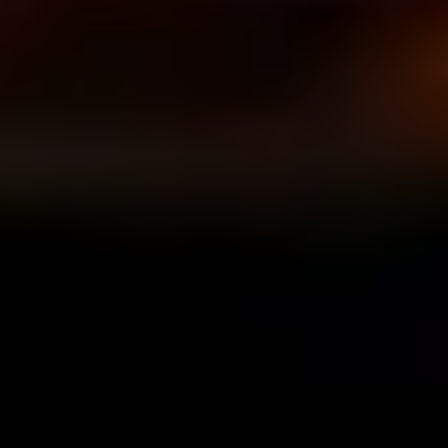
PROMOTIONS
LOCATIONS