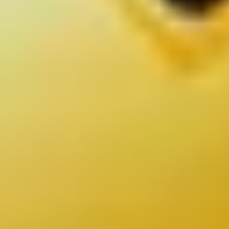
หน้าช่วยเหลือ
ในบัญชีของคุณ
หน้าโปรโมชั่น
แสดงข้อเสนอ
และโบนัสปัจจุบัน และ
Gaming Commission
ของเบลเยียมให้
ข้อมูลอิสระและความช่วยเหลือสำหรับผู้เล่น
Madison Casino ดำเนินการโดย TK SA (Rue des Artisans 2, 6730
Tintigny) ภายใต้ใบอนุญาต B+3320 ของ Belgian Gaming
Commission
เล่น BlackjackX 4 - Ruby ที่ Madison
Casino
อยากลองสักตาไหม? เปิด BlackjackX 4 - Ruby ด้วยเงินจริง, หรือ
ดู ชุดเกม
แบล็กแจ็ก
ทั้งหมด ที่ Madison Casino.