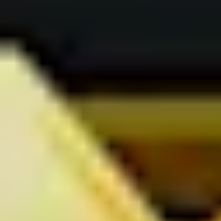
Bancontact (One Click, Pay and Card), Payconiq, Neosurf,
Paysafecard, Neteller, Skrill, Rapid by Skrill, CB, Visa Debit,
Maestro และ Mastercard เล่นได้ด้วยสกุลเงินยูโรเท่านั้น
และไม่รองรับคริปโทเคอร์เรนซี
โหลด BlackjackX 4 - Ruby และเล่น ด้วยเงินจริง
ถอนเงินรางวัลของคุณไปยังบัญชีธนาคารที่ยืนยันตัวตน
แล้วของคุณ ยอดถอนขั้นต่ำคือ 10 EUR และเงินรางวัล
จากการพนันได้รับการยกเว้นภาษีในเบลเยียม
ทุกบัญชีเริ่มต้นด้วยวงเงินฝากรายสัปดาห์เริ่มต้น 200 EUR คุณ
สามารถปรับวงเงินของคุณได้ตลอดเวลาในส่วน Responsible
Gaming ของบัญชี: การเพิ่มวงเงินมีผลหลังสามวัน ขณะที่การลด
วงเงินมีผลทันที
การพนันอาจทำให้เสพติดได้ ดังนั้นควรเล่นอย่างมีความรับผิด
ชอบ และอย่าเดิมพันเกินกว่าที่คุณพร้อมจะเสียได้ Madison
Casino มีทั้งวงเงินฝาก วงเงินเวลา วงเงินขาดทุน และเครื่องมือ
สำหรับการยกเว้นตนเอง ซึ่งคุณสามารถตั้งค่าได้ทั้งหมดจาก