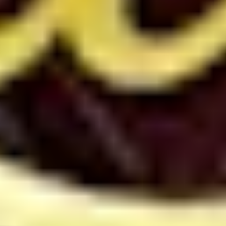
BlackjackX 4 - Ruby
เข้าสู่ระบบแล้วเล่นด้วยเงินจริง
เข้าสู่ระบบ
ไม่มีบัญชี?
เข้าร่วมเลย
BlackjackX 4 - Ruby: แบล็กแจ็ก โดย
Pragmatic Play
อยากได้บรรยากาศคาสิโนสดไหม? BlackjackX 4 - Ruby มอบ
ประสบการณ์คาสิโนสดแบบสมจริง ที่ Madison Casino,
คาสิโน
ออนไลน์
ชั้นนำแห่งหนึ่งในเบลเยียม, พร้อมดีลเลอร์จริงแบบเรียล
ไทม์. เกมแบล็คแจ็คนี้เน้นการตัดสินใจแบบคลาสสิก มีอัตราผล
ตอบแทนสูง และจังหวะการเล่นที่คงที่ เหมาะสำหรับผู้เล่นที่ชอบ
ไตร่ตรองทุกการตัดสินใจ ไม่ว่าจะเป็นการจั่วไพ่เพิ่ม หยุด หรือ
เพิ่มเงินเดิมพัน มากกว่าการไล่ตามความผันผวนสูง ด้วยเงินเดิม