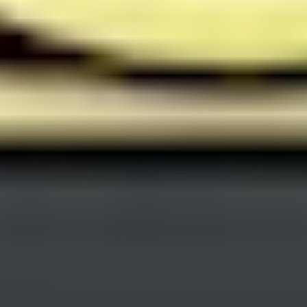
พันตั้งแต่ 5 ยูโร ถึง 1,000 ยูโร ทำให้มีพื้นที่เหลือเฟือสำหรับทั้ง
การเล่นแบบค่อยเป็นค่อยไปและการเล่นเดิมพันสูง
แสดงเพิ่มเติม
วิธีเล่น BlackjackX 4 - Ruby: กติกา & รูป
แบบการเล่น
เริ่มต้นด้วยการเลือกเงินเดิมพันระหว่าง 5 ยูโร ถึง 1,000 ยูโร จาก
นั้นวางเดิมพันเพื่อเริ่มมือ คุณและเจ้ามือจะได้รับไพ่ และเป้า
หมายของคุณคือการได้แต้มรวมที่สูงกว่าเจ้ามือโดยไม่เกิน 21
ทุกการตัดสินใจมีความสำคัญ เพราะแบล็คแจ็คให้รางวัลแก่การ
ควบคุมและจังหวะเวลามากกว่าการเปลี่ยนแปลงอย่างรวดเร็ว
ซึ่งเหมาะสมกับลักษณะความผันผวนต่ำของเกมนี้
BlackjackX 4 - Ruby ทำงานอย่างไร