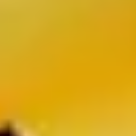
ALL GAMES