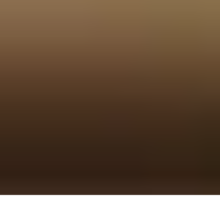
©
2026
สงวนลิขสิทธิ์
madisoncasino.be
ข้อกำหนดและเงื่อนไข
คำชี้แจงสิทธิส่วนบุคคล
ประกาศคุกกี้
ช่วยเหลือ