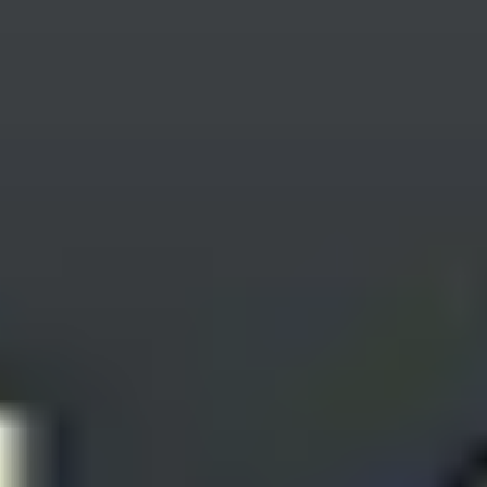
BlackjackX 4 - Ruby เป็นเกมแบล็คแจ็ค Pragmatic Play ที่สร้าง
ขึ้นโดยเน้นการเล่นบนโต๊ะไพ่แบบตรงไปตรงมา เกมนี้ใช้เป้า
หมายที่คุ้นเคยคือการเอาชนะมือของเจ้ามือในขณะที่จัดการ
ความเสี่ยงของการได้แต้มเกิน 21 แต้ม อัตราผลตอบแทนผู้เล่น
(RTP) 99.28% และความผันผวนต่ำมากบ่งชี้ถึงสไตล์การเล่นที่
ใจเย็นกว่า ซึ่งผลลัพธ์มักจะรู้สึกรอบคอบมากขึ้น และการตัดสิน
ใจอย่างระมัดระวังจะกำหนดรูปแบบการเล่นมากกว่าความ
ผันแปรที่รุนแรง
วิธีชนะใน BlackjackX 4 - Ruby
คุณจะชนะในเกมแบล็คแจ็คได้ด้วยการสร้างมือที่เอาชนะเจ้ามือ
โดยไม่เกิน 21 แต้ม ไพ่ตัวเลขนับตามหน้าไพ่ ไพ่หน้า (แจ็ค ควีน
คิง) นับ 10 แต้ม และเอซสามารถนับได้ 1 หรือ 11 แต้ม ผลลัพธ์ที่
ดีมาจากการตัดสินใจอย่างมีวินัยว่าจะจั่วไพ่เพิ่ม หยุด หรือเพิ่ม
เงินเดิมพันเป็นสองเท่า ในขณะที่รักษาเงินเดิมพันของคุณให้
สอดคล้องกับขีดจำกัดของโต๊ะและงบประมาณของคุณเอง