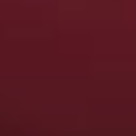
Gambling can be addictive. Stop in time! More info
at
www.stopoptijd.be