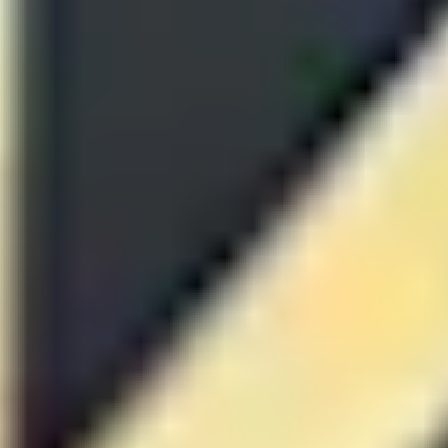
เกม จาก Pragmatic Play เพิ่มเติมที่
Madison Casino
กำลังมองหาเกมเพิ่มไหม? ยังมี แบล็กแจ็ก จาก
Pragmatic Play
ที่
คุณเล่นได้ ด้วยเงินจริง ที่ Madison Casino:
BlackjackX 3 - Azure
Dutch BlackjackX 3
Dutch BlackjackX 2
BlackjackX 23 - Emerald
BlackjackX 33
BlackjackX 14 - Ruby
เลือกเกมโปรดเกมถัดไปของคุณ จากรายการด้านบน สำหรับ
การเล่นด้วยเงินจริง.
ข้อมูลเกม BlackjackX 4 - Ruby