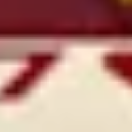
PROMOTIONS
LOCATIONS