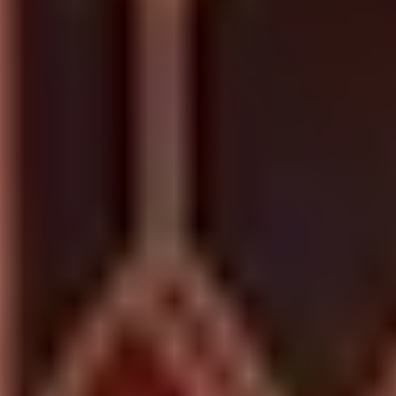
PROMOTIONS