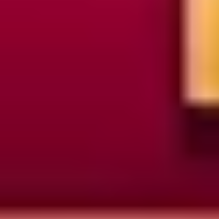
เริ่ม Mega Sic Bac และเล่น ด้วยเงินจริง
ถอนเงินรางวัลของคุณไปยังบัญชีธนาคารที่ยืนยันตัวตน
แล้วของคุณ ยอดถอนขั้นต่ำคือ 10 EUR และเงินรางวัล
จากการพนันได้รับการยกเว้นภาษีในเบลเยียม
โดยค่าเริ่มต้น แต่ละบัญชีจะมีวงเงินฝากรายสัปดาห์ 200 EUR
คุณสามารถปรับวงเงินของคุณได้ตลอดเวลาในส่วน Responsible
Gaming ของบัญชี: การเพิ่มวงเงินมีผลหลังสามวัน ขณะที่การลด
วงเงินมีผลทันที
การพนันอาจทำให้เสพติดได้ ดังนั้นควรเล่นอย่างมีความรับผิด
ชอบ และอย่าเดิมพันเกินกว่าที่คุณพร้อมจะเสียได้ Madison
Casino มีทั้งวงเงินฝาก วงเงินเวลา วงเงินขาดทุน และเครื่องมือ
สำหรับการยกเว้นตนเอง ซึ่งคุณสามารถตั้งค่าได้ทั้งหมดจาก
หน้าช่วยเหลือ
ในบัญชีของคุณ
หน้าโปรโมชั่น
แสดงข้อเสนอ
และโบนัสปัจจุบัน และ
Gaming Commission
ของเบลเยียมให้
ข้อมูลอิสระและความช่วยเหลือสำหรับผู้เล่น