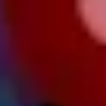
ให้คุณเล่นอยู่ ด้วยเงินจริง ที่ Madison Casino:
BlackjackX 31
BlackjackX 9 - Ruby
BlackjackX 27 - Emerald
BlackjackX 2 - Azure
BlackjackX 13 - Emerald
BlackjackX 3 - Azure
Speed Auto Roulette
BlackjackX 14 - Ruby
BlackjackX 5 - Ruby
BlackjackX 11 - Emerald
ลองดูเกมใดก็ได้ ที่ Madison Casino.
ข้อมูลเกม Mega Sic Bac