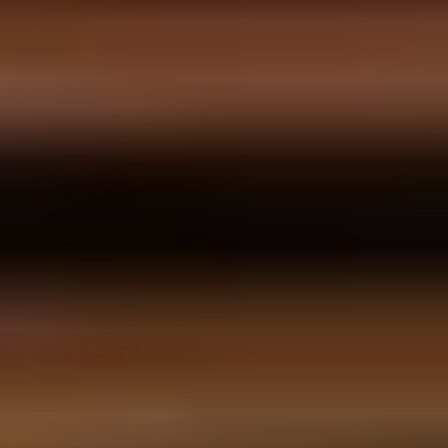
Commission at
https://www.gamingcommission.be
.