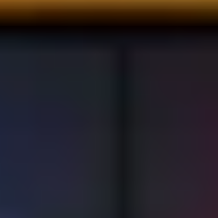
ALL GAMES