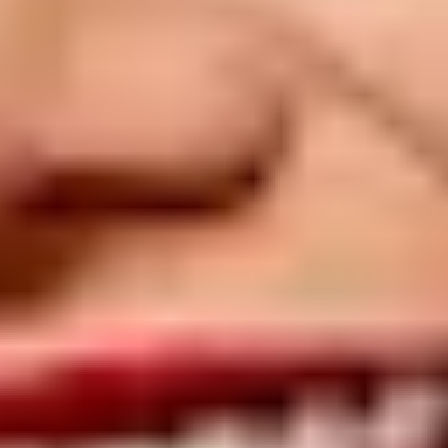
PROMOTIONS