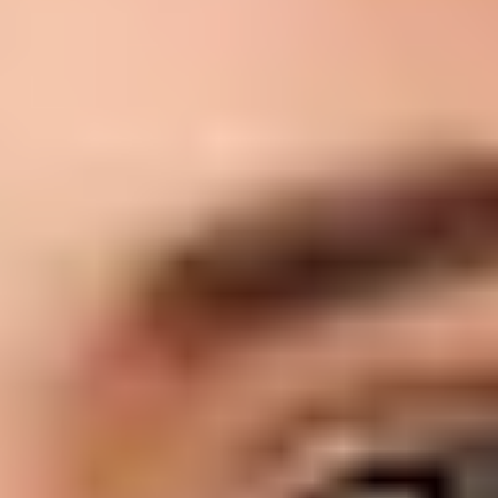
LIVE CASINO