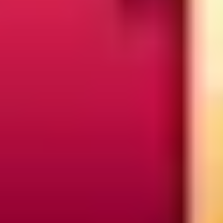
ถือของคุณ โดยไม่ต้องดาวน์โหลด ทั้งบน iOS และ Android. แค่
ล็อกอิน ที่ Madison Casino เพื่อเล่นด้วยเงินจริง. คุณยังสามารถ
ดาวน์โหลด
แอป Madison Casino
ได้
วิธีฝาก ถอน & เล่นอย่างรับผิดชอบที่
Madison Casino
ก่อนที่คุณจะเล่น Mega Sic Bac ด้วยเงินจริงได้ คุณจะต้องมีบัญชี
เบลเยียมที่ยืนยันตัวตนแล้วก่อน เริ่มต้นได้ง่าย ๆ ในไม่กี่ขั้นตอน
สร้างบัญชีฟรีและยืนยันตัวตนของคุณ การยืนยันบัญชีเป็น
ข้อกำหนดทางกฎหมายของ Belgian Gaming Commission
และคุณต้องมีอายุอย่างน้อย 21 ปีและพำนักอยู่ในเบลเยียม
ฝากเงินด้วยวิธีชำระเงินที่ปลอดภัย Madison Casino รองรับ
Bancontact (One Click, Pay and Card), Payconiq, Neosurf,
Paysafecard, Neteller, Skrill, Rapid by Skrill, CB, Visa Debit,
Maestro และ Mastercard เล่นได้ด้วยสกุลเงินยูโรเท่านั้น
และไม่รองรับคริปโทเคอร์เรนซี