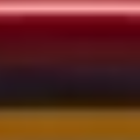
Madison Casino ดำเนินการโดย TK SA (Rue des Artisans 2, 6730
Tintigny) ภายใต้ใบอนุญาต B+3320 ของ Belgian Gaming
Commission
เล่น Mega Sic Bac ที่ Madison Casino
กระโดดเข้าสู่ Mega Sic Bac ด้วยเงินจริง. อยากดูเกมอื่นไหม?
ค้นพบ ชุดเกม
เกมคาสิโนสด
ทั้งหมด ที่ Madison Casino.