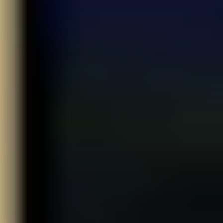
Casino
ยังมีอีกมากให้ค้นหา ลองดู เกม อื่น ๆ จาก
Stakelogic
, ทั้งหมดมี
ให้เล่น ที่ Madison Casino:
Onyx Roulette
VIP Roulette
Classic Auto Roulette
Vulcano Roulette
American Steampunk Roulette
Horse Racing Auto Roulette
Horse Racing Roulette
American Roulette
ทุกเกมเหล่านี้ พร้อมให้เล่น ที่ Madison Casino.