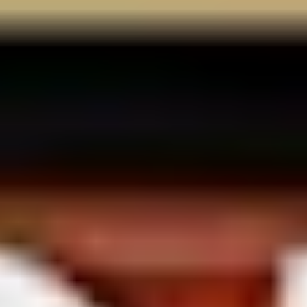
ฉันเล่น Burgundy Auto-Roulette บนมือถือได้ไหมโดย
ไม่ต้องดาวน์โหลด?
ได้แน่นอน. Burgundy Auto-Roulette เล่นได้ อย่างราบรื่น บน
เบราว์เซอร์มือถือของคุณ โดยไม่ต้องติดตั้งแอป ทั้งบน iOS และ
Android. แค่ล็อกอิน ที่ Madison Casino เพื่อเล่นด้วยเงินจริง. คุณ
ยังสามารถดาวน์โหลด
แอป Madison Casino
ได้
วิธีฝาก ถอน & เล่นอย่างรับผิดชอบที่
Madison Casino
หากต้องการเล่น Burgundy Auto-Roulette ด้วยเงินจริง คุณต้องมี
บัญชีเบลเยียมที่ยืนยันตัวตนแล้ว การเริ่มต้นใช้เวลาเพียงไม่กี่ขั้น
ตอน
สร้างบัญชีฟรีและยืนยันตัวตนของคุณ การยืนยันบัญชีเป็น
ข้อกำหนดทางกฎหมายของ Belgian Gaming Commission
และคุณต้องมีอายุอย่างน้อย 21 ปีและพำนักอยู่ในเบลเยียม