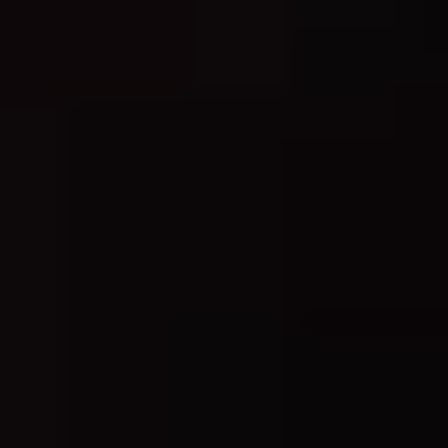
ALL GAMES