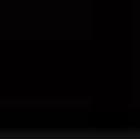
©
2026
สงวนลิขสิทธิ์
madisoncasino.be
ข้อกำหนดและเงื่อนไข
คำชี้แจงสิทธิส่วนบุคคล
ประกาศคุกกี้
ช่วยเหลือ