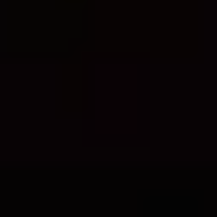
forms of gaming based in Belgium. Find out more about the Gaming
Commission at
https://www.gamingcommission.be
.
Gambling can be addictive. Stop in time! More info
at
www.stopoptijd.be