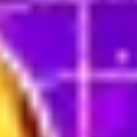
มีรูปแบบสล็อตลูกเต๋าที่ดูสะอาดตา มีความผันผวนต่ำ และเล่น
ง่าย ผสมผสานเลย์เอาต์ 6x4 กับ 30 เพย์ไลน์ ทำให้มีสิ่งต่างๆ เกิด
ขึ้นมากมายในแต่ละรอบการหมุนโดยไม่รู้สึกรก ด้วยเงินเดิมพัน
ตั้งแต่ 0.1 ยูโร ถึง 20.0 ยูโร จึงเหมาะสำหรับทั้งผู้เล่นที่ระมัดระวัง
และผู้เล่นที่มีงบประมาณสูง
แสดงเพิ่มเติม
วิธีเล่น The Zodiac 12 Water Edition Dice
และ รูปแบบการเล่น
ตั้งค่าเงินเดิมพันของคุณในช่วง 0.1 ยูโร ถึง 20.0 ยูโร จากนั้นเริ่ม
หมุนเพื่อเติมเต็มตาราง 6x4 เป้าหมายคือการสร้างชุดสัญลักษณ์
ที่ชนะบน 30 เพย์ไลน์ของเกม เนื่องจากความผันผวนต่ำ เกมจึง
ถูกสร้างมาเพื่อจังหวะที่ราบรื่น ทำให้เหมาะสำหรับผู้เล่นที่ชอบ
การแกว่งที่วัดได้และแอ็กชันสล็อตที่ชัดเจนและเข้าใจง่าย