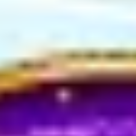
The Zodiac 12 Water Edition
Dice
เข้าสู่ระบบแล้วเล่นด้วยเงินจริง
เข้าสู่ระบบ
หรือ
เล่นฟรี
ไม่มีบัญชี?
เข้าร่วมเลย
The Zodiac 12 Water Edition Dice: สล็อต
ลูกเต๋า โดย ZeusPlay
ก้าวเข้าสู่ The Zodiac 12 Water Edition Dice, ฉบับลูกเต๋าของเกม
เด่นจาก ZeusPlay ที่คุณเล่นได้ ที่
คาสิโนออนไลน์เบลเยียม
Madison Casino บนกริด 6x4. ความผันผวนอยู่ในระดับ ต่ำ. เกมนี้