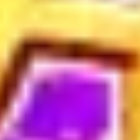
Wild
สัญลักษณ์ Wild ใช้แทนสัญลักษณ์ที่จ่ายเงินอื่นๆ เพื่อช่วยเติมเต็ม
ชุดค่าผสมที่ชนะบนเส้นจ่ายเงิน บทบาทของมันเรียบง่ายแต่มีค่า:
มันเติมช่องว่างในเส้น ซึ่งเพิ่มโอกาสในการเปลี่ยนการพลาดเล็ก
น้อยให้เป็นการจ่ายเงิน ในเกม 30 เส้นจ่ายเงิน ความยืดหยุ่น
พิเศษนี้สามารถช่วยให้การชนะไหลลื่นขึ้น
Scatter
สัญลักษณ์ Scatter จ่ายเงินโดยไม่ขึ้นอยู่กับเส้นจ่ายเงิน ดังนั้น
คุณค่าของมันจึงมาจากการปรากฏที่ใดก็ได้บนตาราง นั่นทำให้
มันมีความสำคัญแม้ว่าจะไม่ได้อยู่บนเส้นที่ชนะก็ตาม
สัญลักษณ์ Scatter ยังทำหน้าที่เป็นเส้นทางสู่การกระทำแบบ
โบนัส ทำให้การหมุนมีอีกชั้นหนึ่งนอกเหนือจากการชนะเส้น
มาตรฐาน
Free Spins