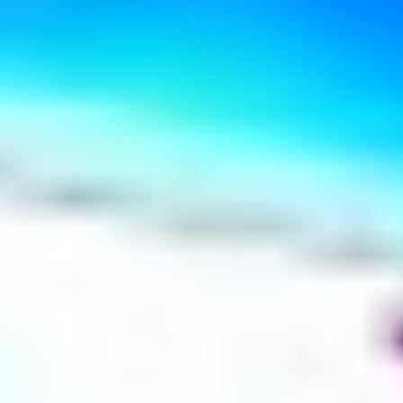
PROMOTIONS