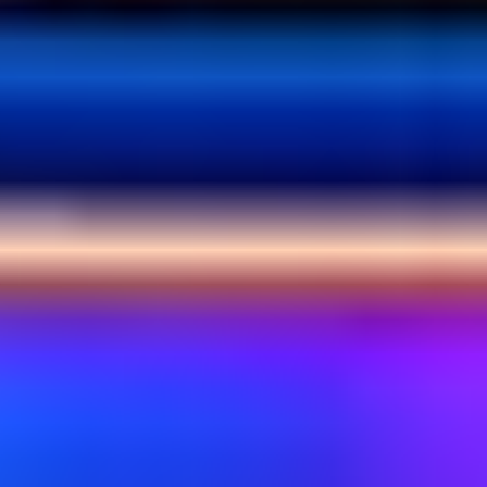
โหมดสาธิตได้หรือไม่?
ได้ มีเวอร์ชันสาธิตให้เล่นหากคุณต้องการลองเล่นเกมโดยไม่
ต้องเดิมพันด้วยเงินจริง
รางวัลสูงสุดใน The Zodiac 12 Water Edition Dice คือ
เท่าไหร่?
การจ่ายเงินสูงสุดที่โฆษณาไว้คือ 900 เท่าของเงินเดิมพันของ
คุณ
ฉันเล่น The Zodiac 12 Water Edition Dice บนมือถือ
ได้ไหมโดยไม่ต้องดาวน์โหลด?
ได้อย่างแน่นอน. The Zodiac 12 Water Edition Dice ใช้งานได้
อย่างราบรื่น บนเบราว์เซอร์มือถือของคุณ โดยไม่ต้อง
ดาวน์โหลด ทั้งบน iOS และ Android และคุณสามารถ เริ่มใน
โหมดเดโมฟรีได้. เพียงเข้าสู่ระบบ ที่ Madison Casino เพื่อเล่น