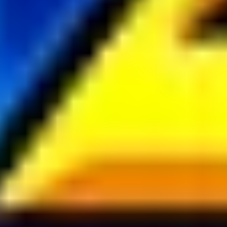
เดโม
ใช่
คำถามที่พบบ่อยเกี่ยวกับ The Zodiac 12
Water Edition Dice
RTP ของ The Zodiac 12 Water Edition Dice คือ
เท่าไร?
มี RTP 96.14%
วิธีการเล่น The Zodiac 12 Water Edition Dice?
เลือกเงินเดิมพันระหว่าง 0.1 ยูโร ถึง 20.0 ยูโร หมุนวงล้อ และ
พยายามสร้างชุดค่าผสมที่ชนะใน 30 เพย์ไลน์
สามารถเล่น The Zodiac 12 Water Edition Dice ใน