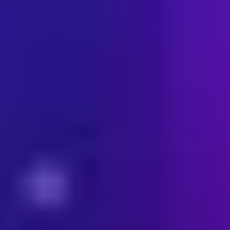
Madison Casino ดำเนินการโดย TK SA (Rue des Artisans 2, 6730
Tintigny) ภายใต้ใบอนุญาต B+3320 ของ Belgian Gaming
Commission
เล่น The Zodiac 12 Water Edition Dice ที่
Madison Casino
รู้สึกโชคดีไหม? เข้าเล่น The Zodiac 12 Water Edition Dice ใน
โหมดเดโมฟรีหรือด้วยเงินจริง, หรือ สำรวจ ชุดเกม
สล็อตลูกเต๋า
ทั้งหมด ที่ Madison Casino.