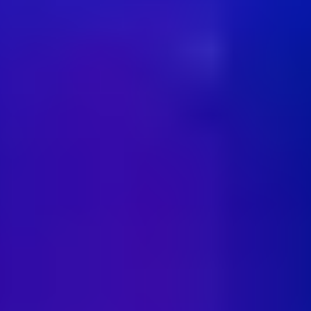
PROMOTIONS