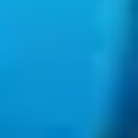
Mastercard. Гра ведеться лише в євро, без криптовалюти.
Відкрийте Coins of Christmas - Hold & Win™ і грайте у
безкоштовному деморежимі або на реальні гроші.
Виводьте свої виграші на власний підтверджений
банківський рахунок. Мінімальна сума виведення
становить 10 EUR, а виграші від азартних ігор у Бельгії
не оподатковуються.
За замовчуванням кожен акаунт має тижневий ліміт депозиту
200 EUR. Ви можете будь-коли змінити свої ліміти в розділі
Responsible Gaming вашого акаунта: підвищення набирає
чинності через три дні, а зниження діє одразу.
Азартні ігри можуть викликати залежність, тож грайте
відповідально й ніколи не ставте більше, ніж можете
дозволити собі програти. Madison Casino пропонує ліміти на
депозити, час і втрати, а також інструменти самоусунення, і
все це можна налаштувати на
сторінці допомоги
у вашому
акаунті. На
сторінці акцій
наведено актуальні пропозиції та
бонуси, а бельгійська
Gaming Commission
надає гравцям
незалежну інформацію та підтримку.
Madison Casino керується TK SA (Rue des Artisans 2, 6730