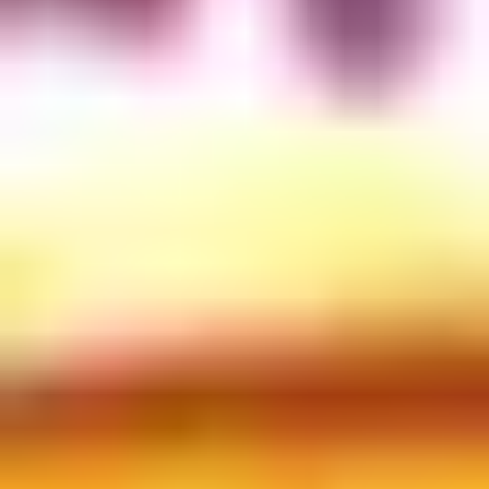
LIVE CASINO