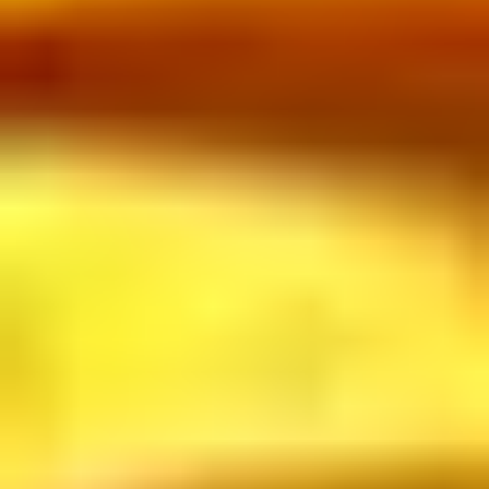
PROMOTIONS