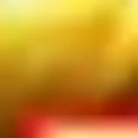
MADICLUB