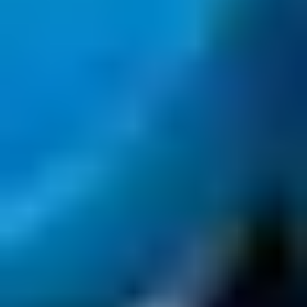
Tintigny) за ліцензією Belgian Gaming Commission B+3320.
Грайте в Coins of Christmas - Hold &
Win™ у Madison Casino
Coins of Christmas - Hold & Win™ готова, щойно будете готові
ви, у безкоштовному демо або на реальні гроші. Відкрийте для
себе також інші
Джекпот-ігри
у Madison Casino.