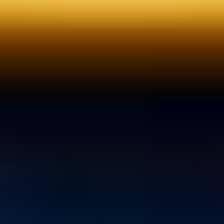
Gambling can be addictive. Stop in time! More info
at
www.stopoptijd.be
This website is operated by
TK SA
whose registered office is at
Rue des Artisans 2, 6730 Tintigny.
The official number of the license: B+3320;
TK SA (0473.495.996) is licensed by the Gaming Commission.
This public regulatory body is responsible for the governance of all
forms of gaming based in Belgium. Find out more about the Gaming
Commission at
https://www.gamingcommission.be
.