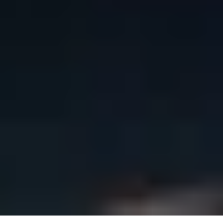
©
2026
усі права захищено
madisoncasino.be
Умови та положення
Заява про конфіденційність
декларація про файли cookie
Довідка