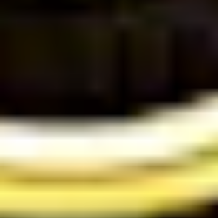
Alkemor's Elements
72 FORTUNES™
The SlotFather Part II
Spinfinity Man
Coins of Christmas - Hold & Win™
Оберіть свого наступного фаворита зі списку вище, у демо або
на реальні гроші.
Інформація про гру Magic Shoppe
Студія
BetSoft
Тип гри
Слот з кубиками
Лінії виплат
25