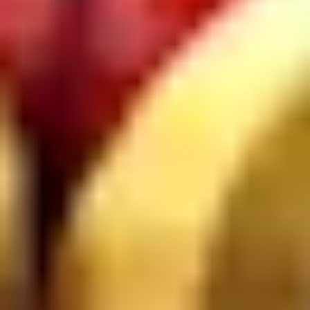
LIVE CASINO