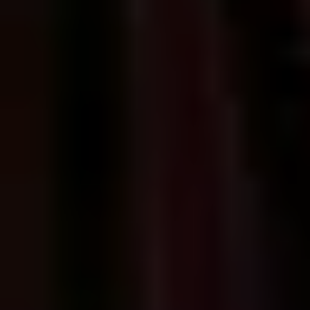
Чи можу я грати в Magic Shoppe в демо-режимі?
Так. Демо-версія доступна, якщо ви хочете спробувати її, не
ставлячи реальні гроші.
Який максимальний виграш у Magic Shoppe?
Найбільша рекламована виплата становить 4104x від вашої
ставки.
Чи можу я грати в Magic Shoppe на мобільному
без завантаження?
Так. Magic Shoppe добре працює плавно у вашому мобільному
браузері без жодного завантаження, на iOS і Android, і ви
можете спочатку спробувати гру в безкоштовному демо. Лише
увійдіть в Madison Casino, щоб грати на реальні гроші. Ви
також можете завантажити
додаток Madison Casino
.
Як внести депозит, вивести кошти &
грати відповідально в Madison Casino