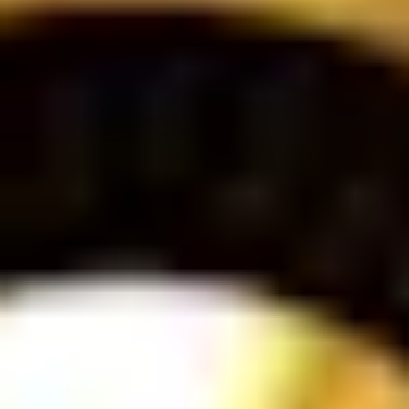
Magic Shoppe
Увійдіть і грайте на реальні гроші
Увійти
або
Грати безкоштовно
Немає облікового запису?
Приєднатися зараз
Magic Shoppe: Слот з кубиками від
BetSoft
Magic Shoppe, один із dice-релізів у Madison Casino, одному з
провідних
онлайн-казино
Бельгії, це варіант у форматі dice
улюбленої гри від BetSoft. Гра привносить грайливу тему
магічної крамниці у формат ігрового автомата з кубиками та
доступним темпом. Вона поєднує 25 ліній виплат, низьку
волатильність та RTP 95,86%, що робить сесії стабільними та
легкими для відстеження. Зі ставками від 0,25 до 18,75 євро,
вона підходить як для легких обертань, так і для більш
наполегливих ставок.