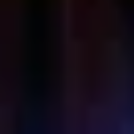
Щоб грати в Magic Shoppe на реальні гроші, вам потрібен
підтверджений бельгійський акаунт. Щоб розпочати,
достатньо лише кількох кроків.
Створіть свій безкоштовний акаунт і підтвердьте його.
Верифікація акаунта є юридичною вимогою Belgian
Gaming Commission, і вам має бути щонайменше 21 рік, а
також ви повинні проживати в Бельгії.
Зробіть депозит за допомогою безпечного способу
оплати. Madison Casino підтримує Bancontact (One Click,
Pay and Card), Payconiq, Neosurf, Paysafecard, Neteller,
Skrill, Rapid by Skrill, CB, Visa Debit, Maestro and
Mastercard. Гра ведеться лише в євро, без криптовалюти.
Завантажте Magic Shoppe і грайте у безкоштовному
деморежимі або на реальні гроші.
Виводьте свої виграші на власний підтверджений
банківський рахунок. Мінімальна сума виведення
становить 10 EUR, а виграші від азартних ігор у Бельгії
не оподатковуються.
Для кожного акаунта за замовчуванням діє тижневий ліміт
депозиту 200 EUR. Ви можете будь-коли змінити свої ліміти в