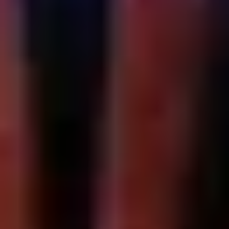
GAMES
LIVE CASINO