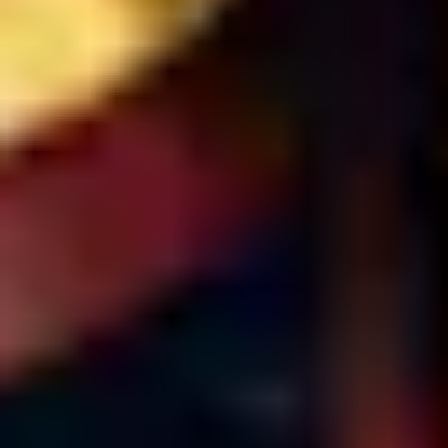
This public regulatory body is responsible for the governance of all
forms of gaming based in Belgium. Find out more about the Gaming
Commission at
https://www.gamingcommission.be
.