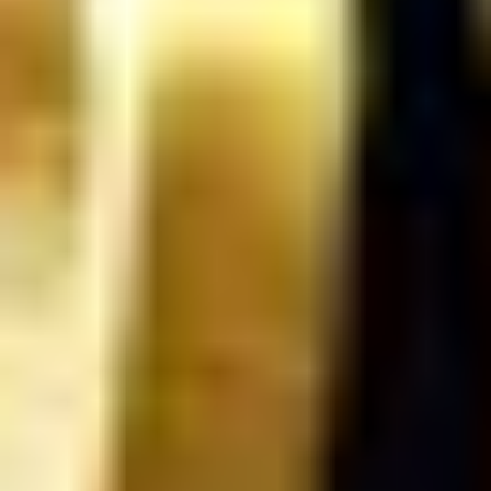
LOCATIONS
HELP