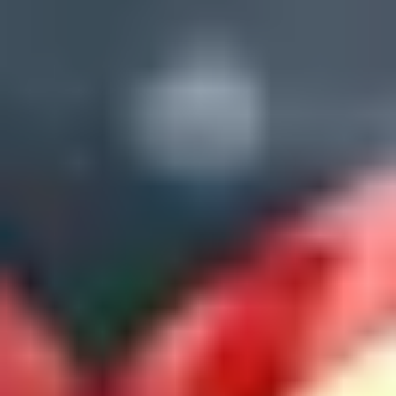
GAMES