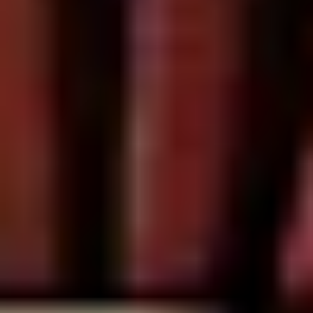
PROMOTIONS