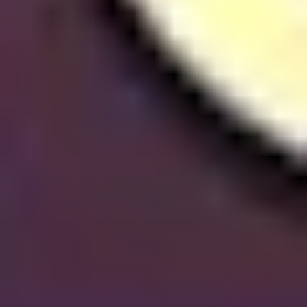
PROMOTIONS
LOCATIONS