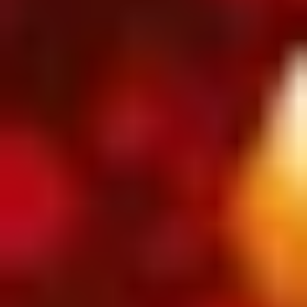
GAMES