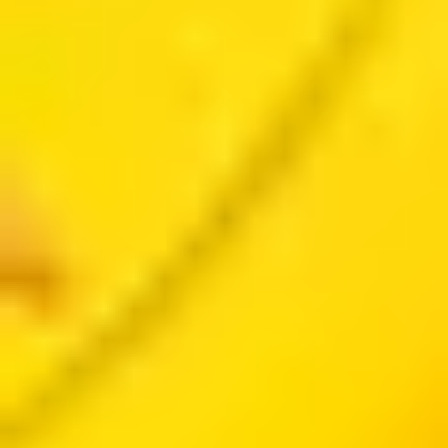
MADICLUB