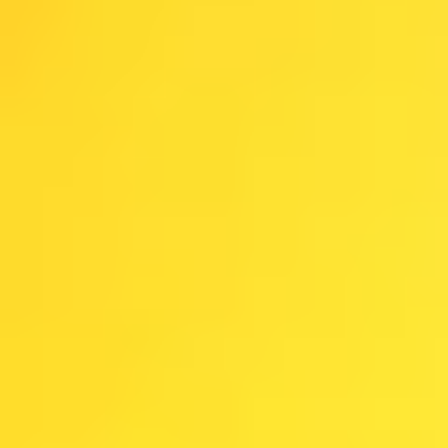
forms of gaming based in Belgium. Find out more about the Gaming
Commission at
https://www.gamingcommission.be
.