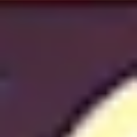
ข้อมูลอิสระและความช่วยเหลือสำหรับผู้เล่น
Madison Casino ดำเนินการโดย TK SA (Rue des Artisans 2, 6730
Tintigny) ภายใต้ใบอนุญาต B+3320 ของ Belgian Gaming
Commission
เล่น Coin Slam Dice ที่ Madison Casino
Coin Slam Dice อยู่ห่างออกไปแค่คลิกเดียว ทั้งในเดโมฟรีหรือ
เงินจริง. ดู
สล็อตลูกเต๋า
เพิ่ม ที่ Madison Casino ได้ด้วย.