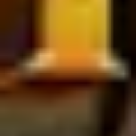
The official number of the license: B+3320;
TK SA (0473.495.996) is licensed by the Gaming Commission.
This public regulatory body is responsible for the governance of all
forms of gaming based in Belgium. Find out more about the Gaming
Commission at
https://www.gamingcommission.be
.