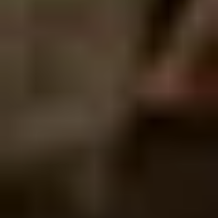
Gambling can be addictive. Stop in time! More info
at
www.stopoptijd.be
This website is operated by
TK SA
whose registered office is at
Rue des Artisans 2, 6730 Tintigny.
The official number of the license: B+3320;
TK SA (0473.495.996) is licensed by the Gaming Commission.
This public regulatory body is responsible for the governance of all
forms of gaming based in Belgium. Find out more about the Gaming
Commission at
https://www.gamingcommission.be
.