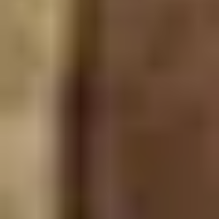
Quest To The West
ChilliPop: Get em All - Hold & Win™
Winds Of Wealth
Safari Sam 2
Lava Gold
Miles Bellhouse and the Gears of Time
Charms & Treasures
Primal Wilderness
เลือกเกมโปรดเกมถัดไปของคุณ จากรายการด้านบน ทั้งในเด
โมหรือเงินจริง.
ข้อมูลเกม Lost: Mystery Chests