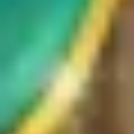
ALL GAMES