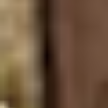
Chests
RTP ของ Lost: Mystery Chests คือเท่าไร?
มี RTP 95.37%
วิธีการเล่น Lost: Mystery Chests?
ตั้งค่าเงินเดิมพันของคุณระหว่าง 0.10 ยูโร ถึง 150.00 ยูโร จาก
นั้นหมุนวงล้อและมองหาชุดสัญลักษณ์ที่ชนะรางวัลบน 10 เพย์
ไลน์
Lost: Mystery Chests มีเวอร์ชันเดโมหรือไม่?
ใช่ มีเวอร์ชันเดโมให้ลองเล่นก่อนเล่นด้วยเงินจริง
Lost: Mystery Chests มีฟีเจอร์อะไรบ้าง?
ประกอบด้วย Wild, Scatter, Free Spins และ Buy Feature