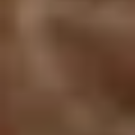
PROMOTIONS