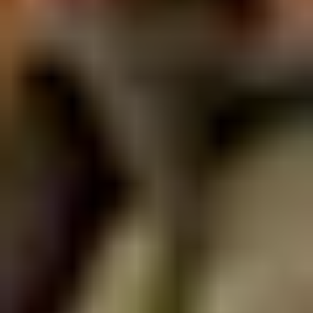
วิธีชนะใน Lost: Mystery Chests
การชนะจะเกิดขึ้นเมื่อสัญลักษณ์ตรงกันบน 10 เพย์ไลน์ของเกม
ความผันผวนระดับปานกลางทำให้การเล่นมีจังหวะที่สมดุล ด้วย
การเล่นเกมหลักตามปกติ และมีโอกาสได้รับผลตอบแทนที่สูงขึ้น
เมื่อสัญลักษณ์พิเศษและฟีเจอร์โบนัสปรากฏขึ้น คุณสามารถ
เลือกเดิมพันได้ตั้งแต่ 0.10 ยูโร ถึง 150.00 ยูโร ทำให้เหมาะ
สำหรับทั้งการเล่นอย่างระมัดระวังและการเล่นเดิมพันสูง
ฟีเจอร์ & สัญลักษณ์ของ Lost: Mystery
Chests
Lost: Mystery Chests สร้างขึ้นจากสัญลักษณ์ที่จ่ายเงินและชุด
กลไกโบนัสที่ขับเคลื่อนการชนะครั้งใหญ่ที่สุด นี่คือวิธีทำงาน
ของแต่ละฟีเจอร์
Wild