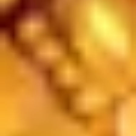
GAMES