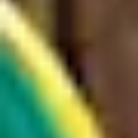
ฉันเล่น Lost: Mystery Chests บนมือถือได้ไหมโดยไม่
ต้องดาวน์โหลด?
ได้แน่นอน. Lost: Mystery Chests ใช้งานได้ ได้โดยตรง บน
เบราว์เซอร์มือถือของคุณ โดยไม่ต้องดาวน์โหลด ทั้งบน iOS
และ Android และคุณสามารถ เริ่มในโหมดเดโมฟรีได้. เพียงเข้า
สู่ระบบ ที่ Madison Casino เพื่อเล่นด้วยเงินจริง. คุณยังสามารถ
ดาวน์โหลด
แอป Madison Casino
ได้
วิธีฝาก ถอน & เล่นอย่างรับผิดชอบที่
Madison Casino
ก่อนที่คุณจะเล่น Lost: Mystery Chests ด้วยเงินจริงได้ คุณจะต้อง
มีบัญชีเบลเยียมที่ยืนยันตัวตนแล้วก่อน เริ่มต้นได้ง่าย ๆ ในไม่กี่
ขั้นตอน
สร้างบัญชีฟรีและยืนยันตัวตนของคุณ การยืนยันบัญชีเป็น