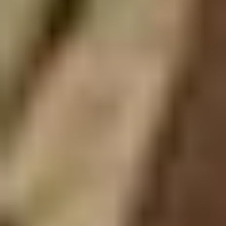
ที่เน้นเฉพาะเจาะจง ซึ่งทุกการหมุนมีศักยภาพที่จะเพิ่มผล
ตอบแทนพิเศษโดยไม่ต้องเสียเงินหมุนอีกครั้ง
Buy Feature
Buy Feature ให้คุณเข้าสู่โบนัสได้โดยตรง แทนที่จะรอให้
สัญลักษณ์ที่เรียกใช้งานปรากฏขึ้นเองตามธรรมชาติ นั่น
หมายความว่าคุณสามารถจ่ายค่าใช้จ่ายเพิ่มเติมเพื่อเข้าถึง
คุณสมบัตินี้ได้ทันที โดยแลกกับเงินเดิมพันเริ่มต้นที่สูงขึ้นเพื่อ
การเข้าถึงโอกาสในการรับรางวัลหลักของเกมได้เร็วขึ้น
กราฟิก & ธีมของ Lost: Mystery Chests
Lost: Mystery Chests เน้นไปที่บรรยากาศการผจญภัยค้นหาสมบัติ
ซึ่งเหมาะสมกับชื่อเกมและทำให้การเล่นเบาและเข้าถึงง่าย ใน
ฐานะสล็อตลูกเต๋า เกมนี้มีการนำเสนอที่กะทัดรัดและอ่านง่าย
ช่วยให้เค้าโครง 10 เพย์ไลน์ชัดเจนในระหว่างการเล่น สไตล์โดย
รวมสนับสนุนการตัดสินใจที่รวดเร็วและการจดจำฟีเจอร์ที่ราบ