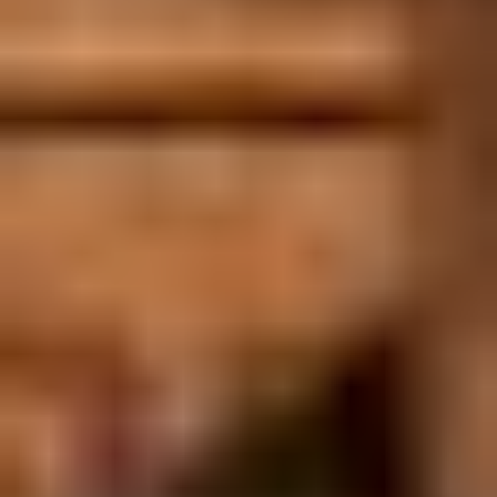
ความผันผวนระดับปานกลาง เกมนี้มี 10 เพย์ไลน์และมี RTP
95.37% ทำให้เล่นง่ายและเข้าใจง่าย ในขณะเดียวกันก็ยังมีช่วง
เวลาที่น่าตื่นเต้นจากฟีเจอร์ต่างๆ
แสดงเพิ่มเติม
วิธีเล่น Lost: Mystery Chests & รูปแบบ
การเล่น
เลือกเงินเดิมพันของคุณ ซึ่งสามารถตั้งค่าได้ตั้งแต่ 0.10 ยูโร ถึง
150.00 ยูโร และเริ่มหมุนวงล้อ เกมนี้ใช้ 10 เพย์ไลน์ ดังนั้นชุด
สัญลักษณ์ที่ชนะจะเกิดขึ้นบนไลน์คงที่เหล่านั้นเมื่อสัญลักษณ์ที่
ตรงกันปรากฏในตำแหน่งที่ถูกต้อง ความผันผวนระดับปานกลาง
ทำให้เกมมีจังหวะที่ค่อยเป็นค่อยไป ทำให้เล่นได้ง่ายแม้ในช่วง
เวลาที่ยาวนานขึ้น ในขณะเดียวกันก็เพิ่มความน่าสนใจด้วย
สัญลักษณ์ที่กระตุ้นโบนัสและฟีเจอร์ต่างๆ