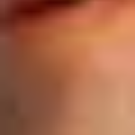
MADICLUB