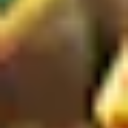
TOURNAMENTS