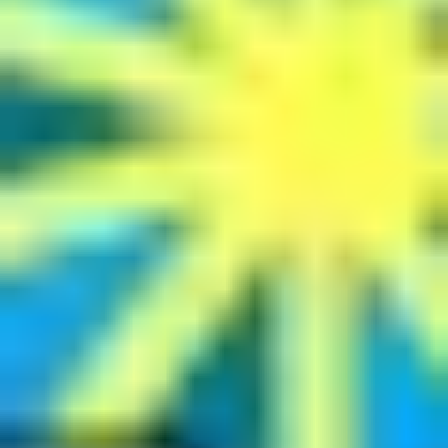
แบบโปรเกรสซีฟ สร้างโดย Gaming1 มี 20 เพย์ไลน์ อัตราการ
จ่ายเงินคืน (RTP) 96.0% และรางวัลสูงสุด 1,000 เท่า เดิมพันเริ่ม
ต้นที่ 0.1 ยูโรถึง 10.0 ยูโร ทำให้ทั้งผู้เล่นที่ระมัดระวังและผู้เล่นที่
มั่นใจสามารถกำหนดจังหวะการเล่นของตนเองได้
แสดงเพิ่มเติม
วิธีเล่น Mega Spinner Dice Slot และ รูป
แบบการเล่น
เริ่มต้นด้วยการเลือกเดิมพันของคุณ โดยมีให้เลือกเดิมพันตั้งแต่
0.1 ยูโรถึง 10.0 ยูโร เมื่อตั้งค่าการเดิมพันของคุณแล้ว ให้เริ่ม
หมุนและติดตามสัญลักษณ์ที่ปรากฏบน 20 เพย์ไลน์ ความ
ผันผวนสูงของเกมทำให้การควบคุมเงินทุนมีความสำคัญเป็น
พิเศษ เนื่องจากผลลัพธ์อาจเกิดขึ้นไม่บ่อยนัก แต่มีแนวโน้มที่จะ
ได้รับรางวัลที่สูงกว่าเมื่อมาถึง