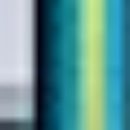
Caveman Stoney Dice
Take It Or Not Dice Slot
Farah's Adventure Dice
Olympus Evolution Dice
The Krackener'Z Dice Slot
Relic Heroes Dice
ทั้งหมดนี้ ลองเล่นฟรีได้ ที่ Madison Casino.
ข้อมูลเกม Mega Spinner Dice Slot
Gaming1
ค่ายเกม
ประเภทเกม
สล็อตลูกเต๋า