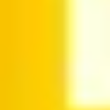
TK SA (0473.495.996) is licensed by the Gaming Commission.
This public regulatory body is responsible for the governance of all
forms of gaming based in Belgium. Find out more about the Gaming
Commission at
https://www.gamingcommission.be
.