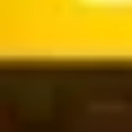
Gambling can be addictive. Stop in time! More info
at
www.stopoptijd.be
This website is operated by
TK SA
whose registered office is at
Rue des Artisans 2, 6730 Tintigny.
The official number of the license: B+3320;
TK SA (0473.495.996) is licensed by the Gaming Commission.
This public regulatory body is responsible for the governance of all
forms of gaming based in Belgium. Find out more about the Gaming
Commission at
https://www.gamingcommission.be
.