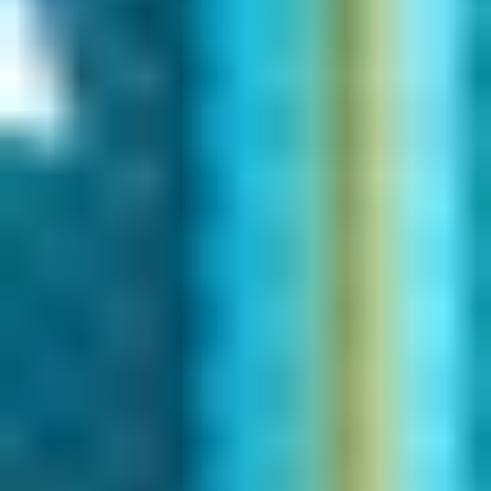
PROMOTIONS