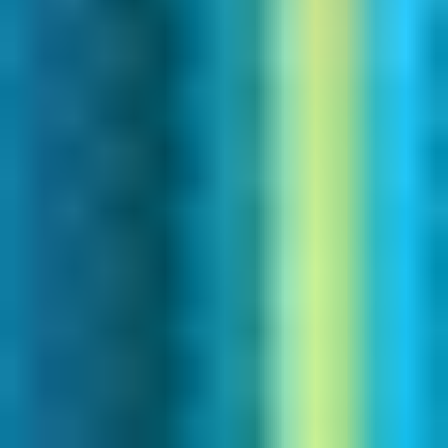
GAMES
LIVE CASINO