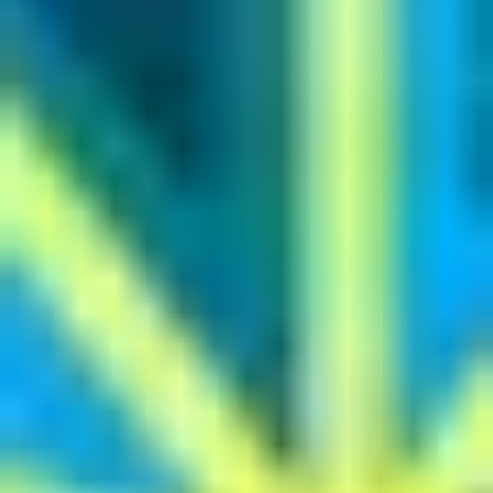
Mega Spinner Dice Slot
เข้าสู่ระบบแล้วเล่นด้วยเงินจริง
เข้าสู่ระบบ
หรือ
เล่นฟรี
ไม่มีบัญชี?
เข้าร่วมเลย
Mega Spinner Dice Slot: สล็อตลูกเต๋า
โดย Gaming1
ผู้เล่นสล็อตลูกเต๋าจะรู้ว่า Mega Spinner Dice Slot โดดเด่นเป็น
เกมที่ควรลอง ที่ Madison Casino,
คาสิโนออนไลน์
ชั้นนำแห่ง
หนึ่งในเบลเยียม. นี่คือ รูปแบบลูกเต๋าของ ผลงาน ต้นฉบับ จาก
Gaming1 พร้อม 20 เพย์ไลน์. เกมนี้ผสมผสานรูปแบบสล็อตที่ได้
แรงบันดาลใจจากลูกเต๋าเข้ากับความผันผวนสูงและแจ็คพอต