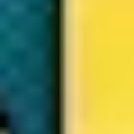
การพนันอาจทำให้เสพติดได้ ดังนั้นควรเล่นอย่างมีความรับผิด
ชอบ และอย่าเดิมพันเกินกว่าที่คุณพร้อมจะเสียได้ Madison
Casino มีทั้งวงเงินฝาก วงเงินเวลา วงเงินขาดทุน และเครื่องมือ
สำหรับการยกเว้นตนเอง ซึ่งคุณสามารถตั้งค่าได้ทั้งหมดจาก
หน้าช่วยเหลือ
ในบัญชีของคุณ
หน้าโปรโมชั่น
แสดงข้อเสนอ
และโบนัสปัจจุบัน และ
Gaming Commission
ของเบลเยียมให้
ข้อมูลอิสระและความช่วยเหลือสำหรับผู้เล่น
Madison Casino ดำเนินการโดย TK SA (Rue des Artisans 2, 6730
Tintigny) ภายใต้ใบอนุญาต B+3320 ของ Belgian Gaming
Commission
เล่น Mega Spinner Dice Slot ที่ Madison
Casino
Mega Spinner Dice Slot อยู่ห่างออกไปแค่คลิกเดียว ทั้งในเดโม
ฟรีหรือเงินจริง. ดู
สล็อตลูกเต๋า
อื่น ๆ ที่ Madison Casino ได้ด้วย.