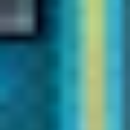
20
เพย์ไลน์
RTP
96.0%
ความผันผวน
สูง
1000x
ชนะสูงสุด
Bonus Buy
ฟีเจอร์
เดโม
ใช่
คำถามที่พบบ่อยเกี่ยวกับ Mega Spinner
Dice Slot