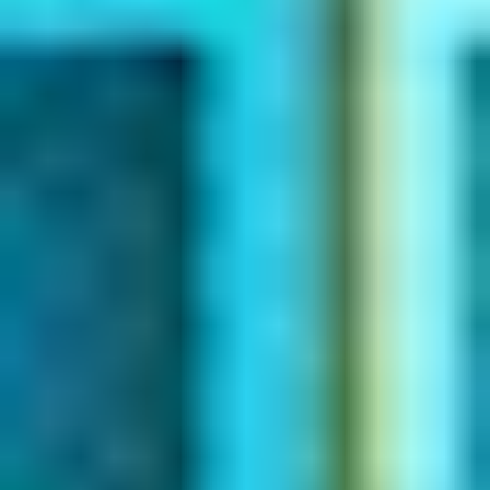
GAMES