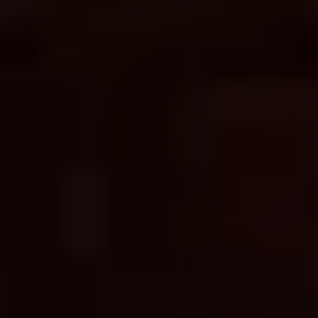
©
2026
สงวนลิขสิทธิ์
madisoncasino.be
ข้อกำหนดและเงื่อนไข
คำชี้แจงสิทธิส่วนบุคคล
ประกาศคุกกี้