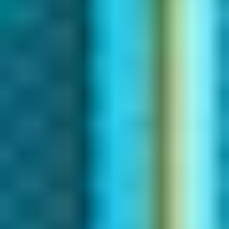
LIVE CASINO