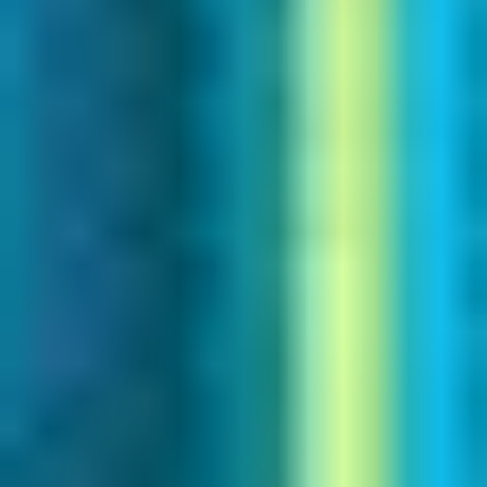
PROMOTIONS