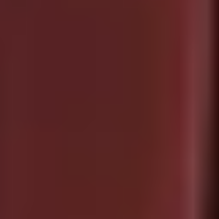
PROMOTIONS