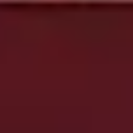
Gambling can be addictive. Stop in time! More info
at
www.stopoptijd.be
This website is operated by
TK SA
whose registered office is at
Rue des Artisans 2, 6730 Tintigny.
The official number of the license: B+3320;
TK SA (0473.495.996) is licensed by the Gaming Commission.