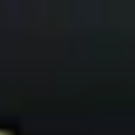
RTP ของ BlackjackX 10 - Ruby คืออะไร? RTP ของ
BlackjackX 10 - Ruby คืออะไร?
เกมนี้มี RTP 99.28% ซึ่งถือว่าดีสำหรับผู้เล่นที่ให้ความสำคัญกับ
ผลตอบแทนระยะยาวที่มีประสิทธิภาพ
วิธีการเล่น BlackjackX 10 - Ruby เป็นอย่างไร?
คุณวางเดิมพัน รับไพ่ และตั้งเป้าที่จะเอาชนะเจ้ามือด้วยแต้ม
รวมที่ใกล้เคียง 21 โดยไม่เกิน 21
สามารถเล่น BlackjackX 10 - Ruby ในโหมดสาธิตได้
หรือไม่?
ไม่ได้ เกมนี้ไม่มีเวอร์ชันสาธิต
มีเดิมพันอะไรบ้างใน BlackjackX 10 - Ruby?