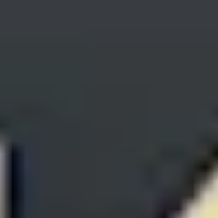
อย่างระมัดระวังและการเล่นมือใหญ่
แสดงเพิ่มเติม
วิธีเล่น BlackjackX 10 - Ruby: กติกา & รูป
แบบการเล่น
เริ่มต้นด้วยการเลือกเดิมพันในช่วง 5 ยูโรถึง 1,000 ยูโร จากนั้น
ติดตามรอบการเล่นเมื่อไพ่ของคุณและไพ่ของเจ้ามือถูกแจก เป้า
หมายนั้นง่ายมาก: จบด้วยแต้มรวมที่สูงกว่าเจ้ามือโดยไม่เกิน 21
ทุกการตัดสินใจมีความสำคัญ เพราะการตัดสินใจว่าจะจั่วไพ่
เพิ่มหรือเก็บแต้มรวมของคุณจะเปลี่ยนรูปแบบของมือทันที
BlackjackX 10 - Ruby ทำงานอย่างไร
นี่คือเกมแบล็คแจ็คจาก Pragmatic Play ที่สร้างขึ้นโดยเน้นการก
ระทำบนโต๊ะที่ตรงไปตรงมามากกว่าความผันผวนสูง RTP