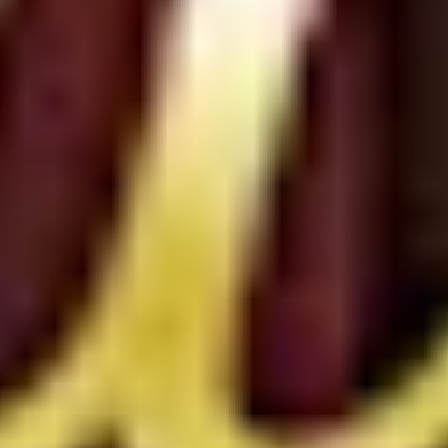
PROMOTIONS