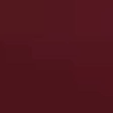
This public regulatory body is responsible for the governance of all
forms of gaming based in Belgium. Find out more about the Gaming
Commission at
https://www.gamingcommission.be
.