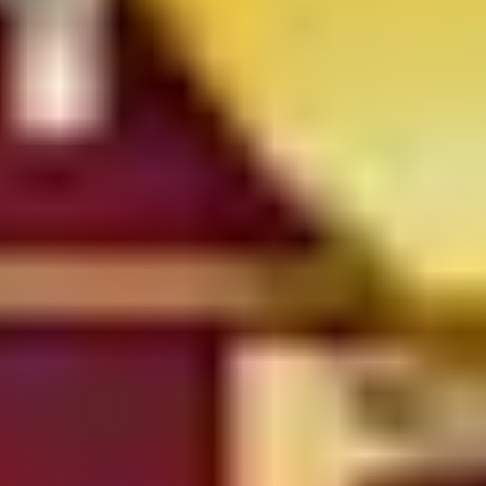
ALL GAMES