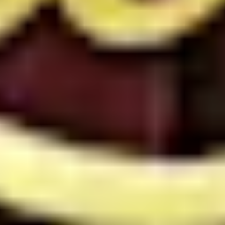
MADICLUB