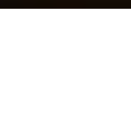
ช่วยเหลือ