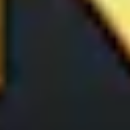
ข้อมูลเกม BlackjackX 10 - Ruby
Pragmatic Play
ค่ายเกม
ประเภทเกม
แบล็กแจ็ก
RTP
99.28%
ความผันผวน
ต่ำมาก
เดโม
ไม่
คำถามที่พบบ่อยเกี่ยวกับ BlackjackX 10 -
Ruby