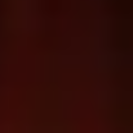
LIVE CASINO