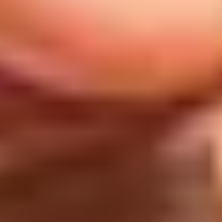
Million Dollar Lady Dice
เข้าสู่ระบบแล้วเล่นด้วยเงินจริง
เข้าสู่ระบบ
หรือ
เล่นฟรี
ไม่มีบัญชี?
เข้าร่วมเลย
Million Dollar Lady Dice: สล็อตลูกเต๋า
โดย WorldMatch
Million Dollar Lady Dice, หนึ่งใน เกมลูกเต๋า ที่
คาสิโนออนไลน์
เบลเยียม
Madison Casino, พาคุณไปพบกับ เวอร์ชันลูกเต๋าของ
ผลงาน ยอดฮิต จาก WorldMatch. เกมนี้มอบประสบการณ์การ
เล่นสล็อตที่เบาและมั่นคงยิ่งขึ้น ด้วยรูปแบบการเล่นที่ใช้ลูกเต๋า
เป็นหลักและกลิ่นอายคาสิโนที่คุ้นเคย ผสมผสานการเดิมพันที่