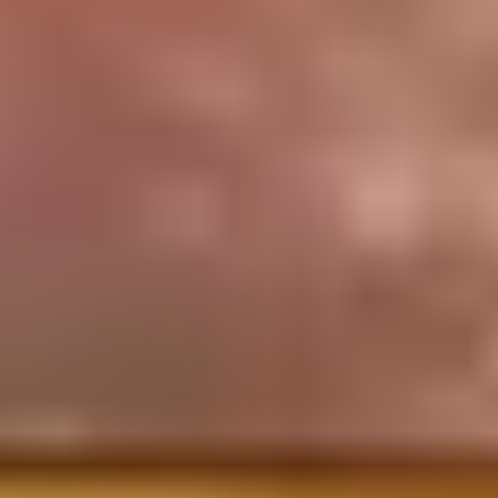
เดโม
ใช่
คำถามที่พบบ่อยเกี่ยวกับ Million Dollar
Lady Dice
RTP ของ Million Dollar Lady Dice คือเท่าไร?
มี RTP 94.81%
คุณเล่น Million Dollar Lady Dice อย่างไร?
ตั้งค่าเงินเดิมพันของคุณ หมุนวงล้อ และรอชมชุดค่าผสมที่ชนะ
รางวัลบน 10 เพย์ไลน์
คุณสามารถเล่น Million Dollar Lady Dice ในโหมด
สาธิตได้หรือไม่?