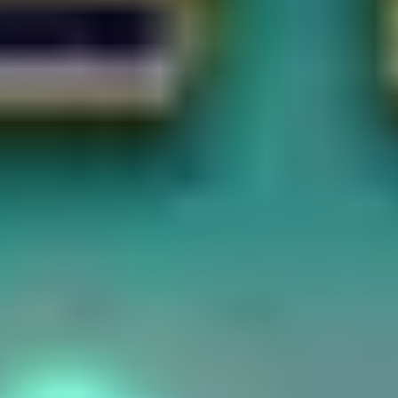
Gambling can be addictive. Stop in time! More info
at
www.stopoptijd.be
This website is operated by
TK SA
whose registered office is at
Rue des Artisans 2, 6730 Tintigny.
The official number of the license: B+3320;
TK SA (0473.495.996) is licensed by the Gaming Commission.
This public regulatory body is responsible for the governance of all
forms of gaming based in Belgium. Find out more about the Gaming
Commission at
https://www.gamingcommission.be
.